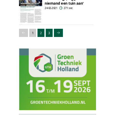
niemand een tuin aan'
24-02-2021
271 sec
1
2
3