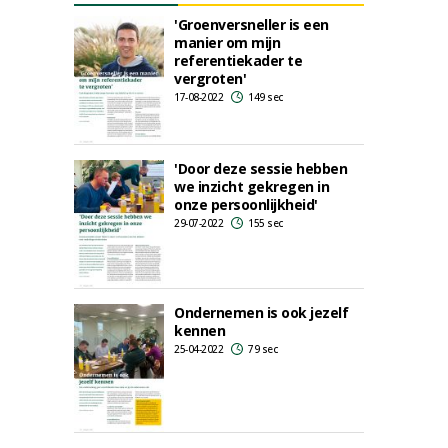
'Groenversneller is een
manier om mijn
referentiekader te
vergroten'
17-08-2022
149 sec
'Door deze sessie hebben
we inzicht gekregen in
onze persoonlijkheid'
29-07-2022
155 sec
Ondernemen is ook jezelf
kennen
25-04-2022
79 sec