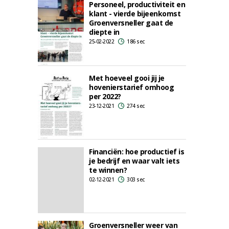
Personeel, productiviteit en
klant - vierde bijeenkomst
Groenversneller gaat de
diepte in
25-02-2022
186 sec
Met hoeveel gooi jij je
hovenierstarief omhoog
per 2022?
23-12-2021
274 sec
Financiën: hoe productief is
je bedrijf en waar valt iets
te winnen?
02-12-2021
303 sec
Groenversneller weer van