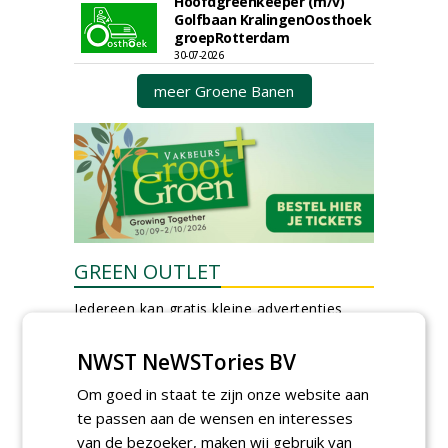
Hoofdgreenkeeper (m/v)
Golfbaan KralingenOosthoek
groepRotterdam
30-07-2026
meer Groene Banen
GREEN OUTLET
Iedereen kan gratis kleine advertenties
plaatsen via zijn eigen account.
NWST NeWSTories BV
Plaats een gratis advertentie
Om goed in staat te zijn onze website aan
te passen aan de wensen en interesses
van de bezoeker, maken wij gebruik van