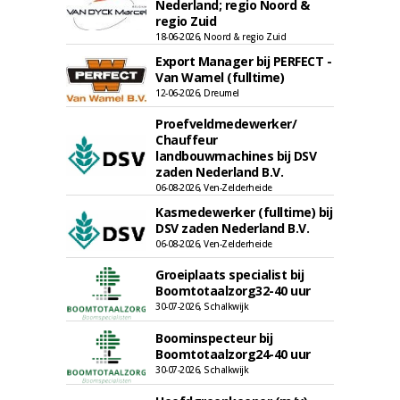
Nederland; regio Noord &
regio Zuid
18-06-2026, Noord & regio Zuid
Export Manager bij PERFECT -
Van Wamel (fulltime)
12-06-2026, Dreumel
Proefveldmedewerker/
Chauffeur
landbouwmachines bij DSV
zaden Nederland B.V.
06-08-2026, Ven-Zelderheide
Kasmedewerker (fulltime) bij
DSV zaden Nederland B.V.
06-08-2026, Ven-Zelderheide
Groeiplaats specialist bij
Boomtotaalzorg32-40 uur
30-07-2026, Schalkwijk
Boominspecteur bij
Boomtotaalzorg24-40 uur
30-07-2026, Schalkwijk