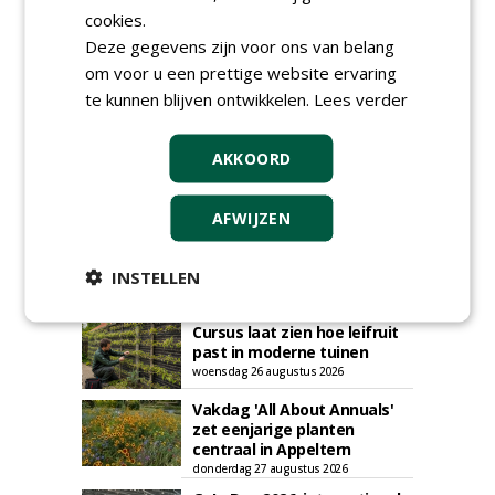
cookies.
Deze gegevens zijn voor ons van belang
om voor u een prettige website ervaring
te kunnen blijven ontwikkelen.
Lees verder
AGENDA
Roadshow over
AKKOORD
GreentoColour en Heem in
Swalmen
woensdag 12 augustus 2026
AFWIJZEN
Menkehorst houdt
najaarsbeurs met aanbod
van ruim 100 kwekers
INSTELLEN
maandag 24 augustus 2026
t/m donderdag 27 augustus 2026
Cursus laat zien hoe leifruit
past in moderne tuinen
woensdag 26 augustus 2026
Vakdag 'All About Annuals'
zet eenjarige planten
centraal in Appeltern
donderdag 27 augustus 2026