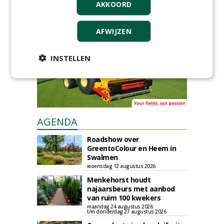
AKKOORD
Iedereen kan gratis kleine advertenties
plaatsen via zijn eigen account.
Plaats een gratis advertentie
AFWIJZEN
INSTELLEN
AGENDA
Roadshow over
GreentoColour en Heem in
Swalmen
woensdag 12 augustus 2026
Menkehorst houdt
najaarsbeurs met aanbod
van ruim 100 kwekers
maandag 24 augustus 2026
t/m donderdag 27 augustus 2026