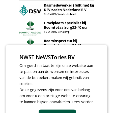
Kasmedewerker (fulltime) bij
DSV zaden Nederland B.V.
06-08-2026, Ven-Zelderheide
Groeiplaats specialist bij
Boomtotaalzorg32-40 uur
30-07-2026, Schalkwijk
Boominspecteur bij
Boomtotaalzorg24-40 uur
30-07-2026, Schalkwijk
NWST NeWSTories BV
meer Groene Banen
Om goed in staat te zijn onze website aan
te passen aan de wensen en interesses
van de bezoeker, maken wij gebruik van
cookies.
Deze gegevens zijn voor ons van belang
om voor u een prettige website ervaring
te kunnen blijven ontwikkelen.
Lees verder
GREEN OUTLET