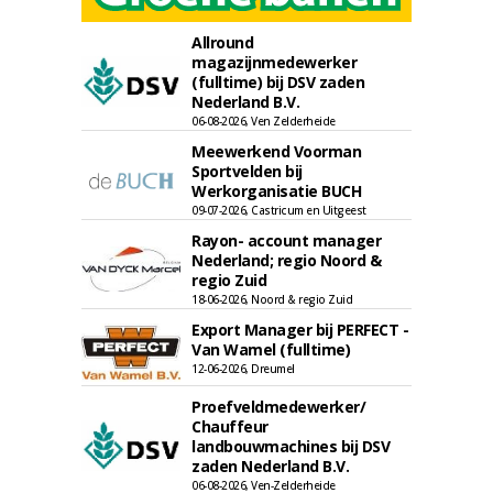
Allround
magazijnmedewerker
(fulltime) bij DSV zaden
Nederland B.V.
06-08-2026, Ven Zelderheide
Meewerkend Voorman
Sportvelden bij
Werkorganisatie BUCH
09-07-2026, Castricum en Uitgeest
Rayon- account manager
Nederland; regio Noord &
regio Zuid
18-06-2026, Noord & regio Zuid
Export Manager bij PERFECT -
Van Wamel (fulltime)
12-06-2026, Dreumel
Proefveldmedewerker/
Chauffeur
landbouwmachines bij DSV
zaden Nederland B.V.
06-08-2026, Ven-Zelderheide