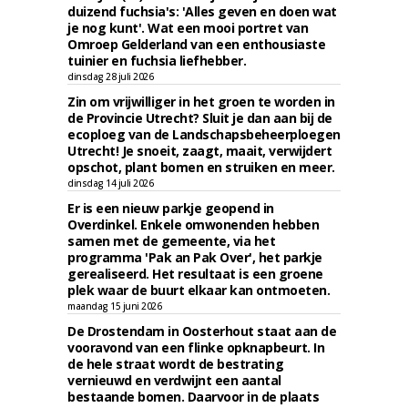
duizend fuchsia's: 'Alles geven en doen wat
je nog kunt'. Wat een mooi portret van
Omroep Gelderland van een enthousiaste
tuinier en fuchsia liefhebber.
dinsdag 28 juli 2026
Zin om vrijwilliger in het groen te worden in
de Provincie Utrecht? Sluit je dan aan bij de
ecoploeg van de Landschapsbeheerploegen
Utrecht! Je snoeit, zaagt, maait, verwijdert
opschot, plant bomen en struiken en meer.
dinsdag 14 juli 2026
Er is een nieuw parkje geopend in
Overdinkel. Enkele omwonenden hebben
samen met de gemeente, via het
programma 'Pak an Pak Over', het parkje
gerealiseerd. Het resultaat is een groene
plek waar de buurt elkaar kan ontmoeten.
maandag 15 juni 2026
De Drostendam in Oosterhout staat aan de
vooravond van een flinke opknapbeurt. In
de hele straat wordt de bestrating
vernieuwd en verdwijnt een aantal
bestaande bomen. Daarvoor in de plaats