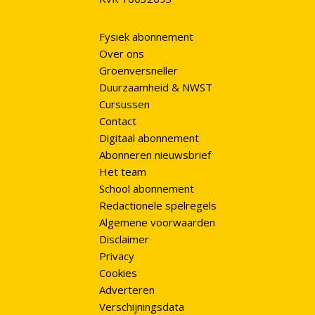
Fysiek abonnement
Over ons
Groenversneller
Duurzaamheid & NWST
Cursussen
Contact
Digitaal abonnement
Abonneren nieuwsbrief
Het team
School abonnement
Redactionele spelregels
Algemene voorwaarden
Disclaimer
Privacy
Cookies
Adverteren
Verschijningsdata