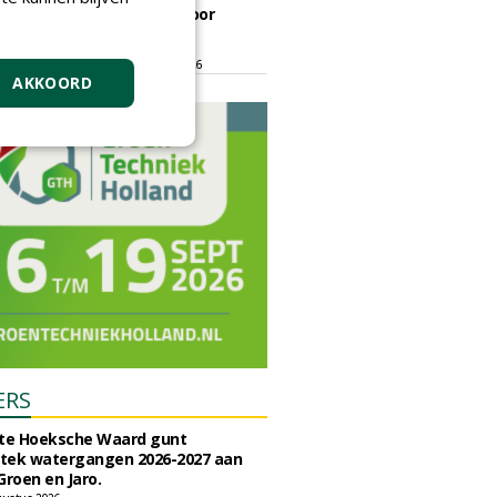
ontmoetingsplek voor
stedelijk groen
dinsdag 15 september 2026
t/m vrijdag 18 september 2026
AKKOORD
ERS
e Hoeksche Waard gunt
tek watergangen 2026-2027 aan
Groen en Jaro.