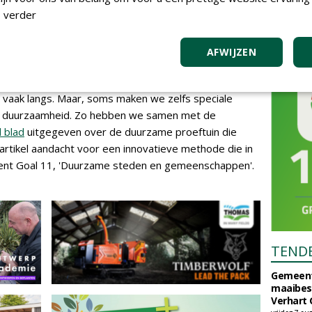
 meedoen, betalen zij 1% extra aan NWST bovenop hun
 verder
ie en doneert vervolgens het verdubbelde bedrag
AFWIJZEN
vaak langs. Maar, soms maken we zelfs speciale
 op duurzaamheid. Zo hebben we samen met de
l blad
uitgegeven over de duurzame proeftuin die
r artikel aandacht voor een innovatieve methode die in
ent Goal 11, 'Duurzame steden en gemeenschappen'.
TEND
Gemeent
maaibes
Verhart 