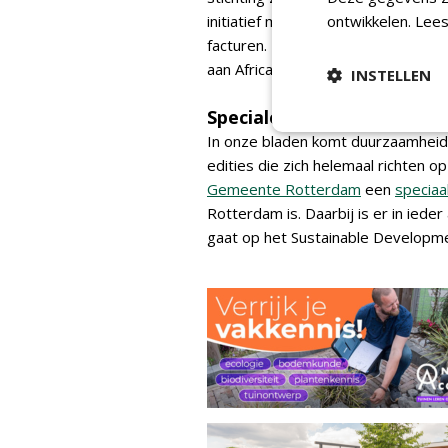
initiatief mee te doen. Indien zij
ontwikkelen.
Lees
facturen. NWST matcht deze donat
aan Africa Wood Grow.
INSTELLEN
Speciale uitgaven
In onze bladen komt duurzaamheid 
edities die zich helemaal richten
Gemeente Rotterdam
een
speciaa
Rotterdam is. Daarbij is er in iede
gaat op het Sustainable Developm