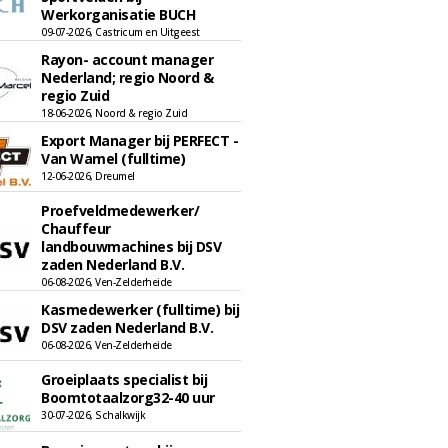
Werkorganisatie BUCH
09-07-2026, Castricum en Uitgeest
Rayon- account manager
Nederland; regio Noord &
regio Zuid
18-06-2026, Noord & regio Zuid
Export Manager bij PERFECT -
Van Wamel (fulltime)
12-06-2026, Dreumel
Proefveldmedewerker/
Chauffeur
landbouwmachines bij DSV
zaden Nederland B.V.
06-08-2026, Ven-Zelderheide
Kasmedewerker (fulltime) bij
DSV zaden Nederland B.V.
06-08-2026, Ven-Zelderheide
Groeiplaats specialist bij
Boomtotaalzorg32-40 uur
30-07-2026, Schalkwijk