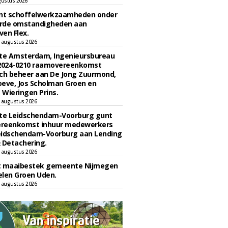
gustus 2026
unt schoffelwerkzaamheden onder
rde omstandigheden aan
en Flex.
 augustus 2026
e Amsterdam, Ingenieursbureau
 2024-0210 raamovereenkomst
ch beheer aan De Jong Zuurmond,
eve, Jos Scholman Groen en
Wieringen Prins.
 augustus 2026
e Leidschendam-Voorburg gunt
reenkomst inhuur medewerkers
eidschendam-Voorburg aan Lending
 Detachering.
 augustus 2026
t maaibestek gemeente Nijmegen
len Groen Uden.
 augustus 2026