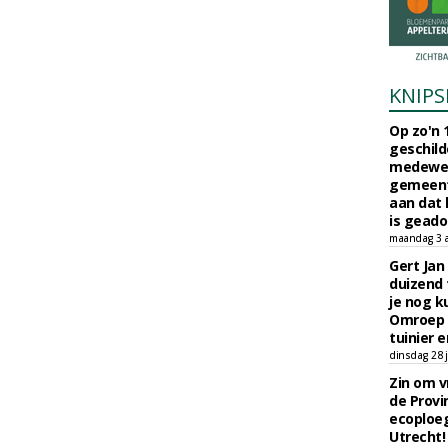
KNIPS
Op zo'n 
geschild
medewerk
gemeent
aan dat
is geado
maandag 3 
Gert Jan
duizend 
je nog k
Omroep 
tuinier e
dinsdag 28 j
Zin om vr
de Provin
ecoploe
Utrecht!