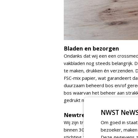
Bladen en bezorgen
Ondanks dat wij een een crossmed
vakbladen nog steeds belangrijk. 
te maken, drukken én verzenden. D
FSC-mix papier, wat garandeert dat
duurzaam beheerd bos en/of gerecy
bos waarvan het beheer aan strak
gedrukt met soja inkt, en met Pos
NWST NeWS
Newtrees
Wij zijn trotse partner van
Om goed in staat
Africa 
binnen 30 jaar 600 vierkante kilom
bezoeker, maken w
stichting zijn wij
Newtrees
Deze gegevens zi
gestart.