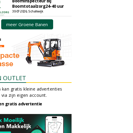
Boominspecteur bij
Boomtotaalzorg24-40 uur
30-07-2026, Schalkwijk
meer Groene Banen
N OUTLET
 kan gratis kleine advertenties
 via zijn eigen account.
en gratis advertentie