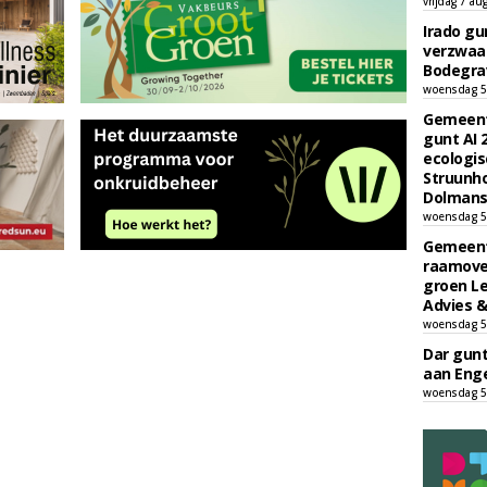
vrijdag 7 au
Irado g
verzwaa
Bodegrav
woensdag 5
Gemeent
gunt AI
ecologis
Struunho
Dolmans 
woensdag 5
Gemeent
raamove
groen L
Advies &
woensdag 5
Dar gun
aan Enge
woensdag 5