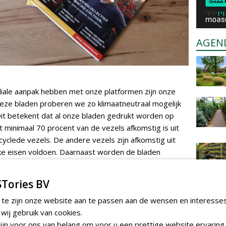
AGEN
iale aanpak hebben met onze platformen zijn onze
Deze bladen proberen we zo klimaatneutraal mogelijk
it betekent dat al onze bladen gedrukt worden op
 minimaal 70 procent van de vezels afkomstig is uit
clede vezels. De andere vezels zijn afkomstig uit
ke eisen voldoen. Daarnaast worden de bladen
tNL CO2 neutraal verzonden.
Tories BV
 te zijn onze website aan te passen aan de wensen en interesse
Wood Grow
. Deze stichting zet zich in Kenia in om
eter bos aan te planten. Gezamenlijk met deze
ij gebruik van cookies.
jn voor ons van belang om voor u een prettige website ervaring 
 Al onze partners worden benaderd om aan dit