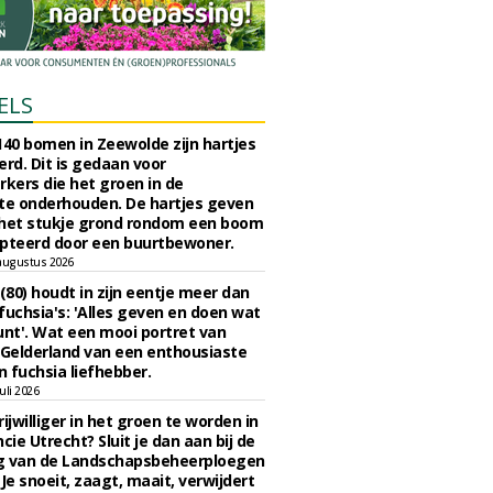
ELS
140 bomen in Zeewolde zijn hartjes
erd. Dit is gedaan voor
ers die het groen in de
e onderhouden. De hartjes geven
 het stukje grond rondom een boom
pteerd door een buurtbewoner.
augustus 2026
 (80) houdt in zijn eentje meer dan
fuchsia's: 'Alles geven en doen wat
unt'. Wat een mooi portret van
Gelderland van een enthousiaste
n fuchsia liefhebber.
uli 2026
ijwilliger in het groen te worden in
cie Utrecht? Sluit je dan aan bij de
g van de Landschapsbeheerploegen
 Je snoeit, zaagt, maait, verwijdert