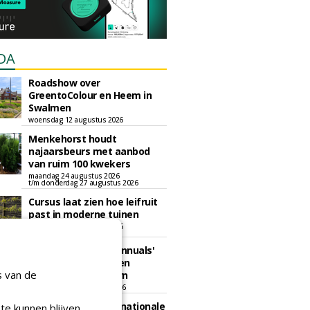
DA
Roadshow over
GreentoColour en Heem in
Swalmen
woensdag 12 augustus 2026
Menkehorst houdt
najaarsbeurs met aanbod
van ruim 100 kwekers
maandag 24 augustus 2026
t/m donderdag 27 augustus 2026
Cursus laat zien hoe leifruit
past in moderne tuinen
woensdag 26 augustus 2026
Vakdag 'All About Annuals'
zet eenjarige planten
s van de
centraal in Appeltern
donderdag 27 augustus 2026
GaLaBau 2026: internationale
te kunnen blijven