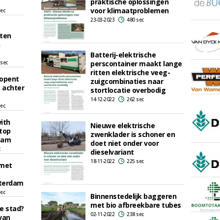
praktische oplossingen
voor klimaatproblemen
sec
23-03-2023
480 sec
ten
n
Batterij-elektrische
 sec
perscontainer maakt lange
ritten elektrische veeg-
opent
zuigcombinaties naar
e achter
stortlocatie overbodig
14-12-2022
262 sec
sec
ith
Nieuwe elektrische
ftop
zwenklader is schoner en
dam
doet niet onder voor
c
dieselvariant
18-11-2022
225 sec
 met
tterdam
sec
Binnenstedelijk baggeren
met bio afbreekbare tubes
e stad?
02-11-2022
238 sec
van