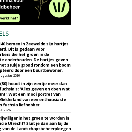
ELS
140 bomen in Zeewolde zijn hartjes
erd. Dit is gedaan voor
ers die het groen in de
e onderhouden. De hartjes geven
 het stukje grond rondom een boom
pteerd door een buurtbewoner.
augustus 2026
 (80) houdt in zijn eentje meer dan
fuchsia's: 'Alles geven en doen wat
unt'. Wat een mooi portret van
Gelderland van een enthousiaste
n fuchsia liefhebber.
uli 2026
ijwilliger in het groen te worden in
cie Utrecht? Sluit je dan aan bij de
g van de Landschapsbeheerploegen