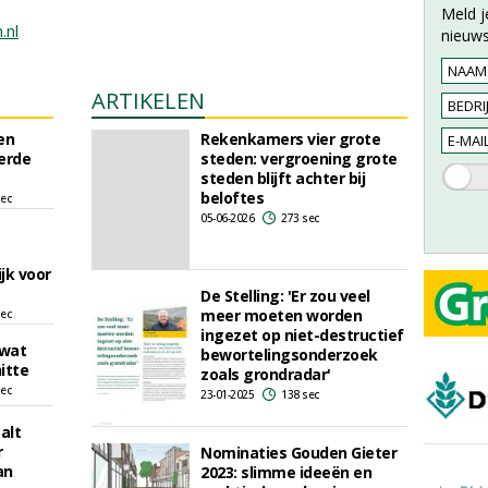
Meld j
.nl
nieuws
ARTIKELEN
en
Rekenkamers vier grote
erde
steden: vergroening grote
steden blijft achter bij
beloftes
sec
05-06-2026
273 sec
jk voor
De Stelling: 'Er zou veel
meer moeten worden
sec
ingezet op niet-destructief
 wat
bewortelingsonderzoek
itte
zoals grondradar'
sec
23-01-2025
138 sec
alt
r
Nominaties Gouden Gieter
an
2023: slimme ideeën en