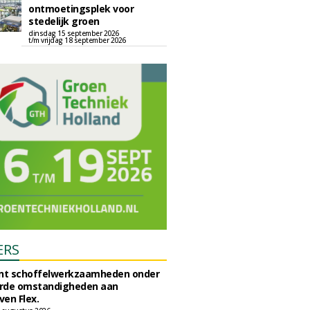
ontmoetingsplek voor
stedelijk groen
dinsdag 15 september 2026
t/m vrijdag 18 september 2026
ERS
unt schoffelwerkzaamheden onder
rde omstandigheden aan
en Flex.