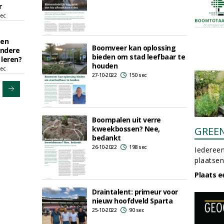
r
sec
 en
Boomveer kan oplossing
andere
bieden om stad leefbaar te
leren?
houden
sec
27-10-2022
150 sec
Boompalen uit verre
kweekbossen? Nee,
GREE
bedankt
26-10-2022
198 sec
Iedereen
plaatsen
Plaats e
Draintalent: primeur voor
nieuw hoofdveld Sparta
25-10-2022
90 sec