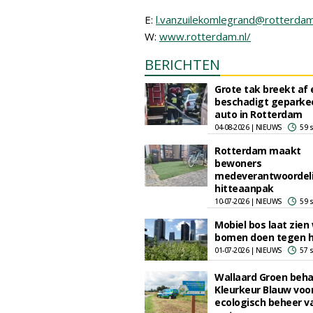
E:
l.vanzuilekomlegrand@rotterdam
W:
www.rotterdam.nl/
BERICHTEN
Grote tak breekt af 
beschadigt geparke
auto in Rotterdam
04-08-2026 | NIEUWS
59 
Rotterdam maakt
bewoners
medeverantwoordeli
hitteaanpak
10-07-2026 | NIEUWS
59 
Mobiel bos laat zien
bomen doen tegen h
01-07-2026 | NIEUWS
57 
Wallaard Groen beha
Kleurkeur Blauw voo
ecologisch beheer v