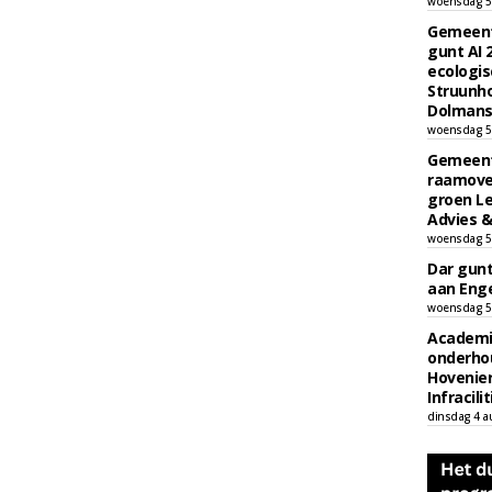
woensdag 5
Gemeent
gunt AI
ecologis
Struunho
Dolmans 
woensdag 5
Gemeent
raamove
groen L
Advies &
woensdag 5
Dar gun
aan Enge
woensdag 5
Academi
onderho
Hovenie
Infracilit
dinsdag 4 a