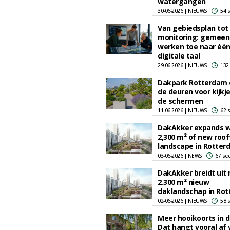
watergangen
30-06-2026 | NIEUWS
54 
Van gebiedsplan tot
monitoring: gemeen
werken toe naar éé
digitale taal
29-06-2026 | NIEUWS
132
Dakpark Rotterdam 
de deuren voor kijkj
de schermen
11-06-2026 | NIEUWS
62 
DakAkker expands w
2,300 m² of new roo
landscape in Rotter
03-06-2026 | NEWS
67 se
DakAkker breidt uit
2.300 m² nieuw
daklandschap in Ro
02-06-2026 | NIEUWS
58 
Meer hooikoorts in d
Dat hangt vooral af 