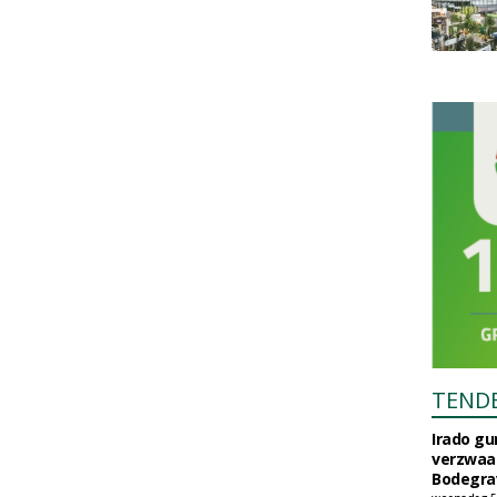
TEND
Irado g
verzwaa
Bodegrav