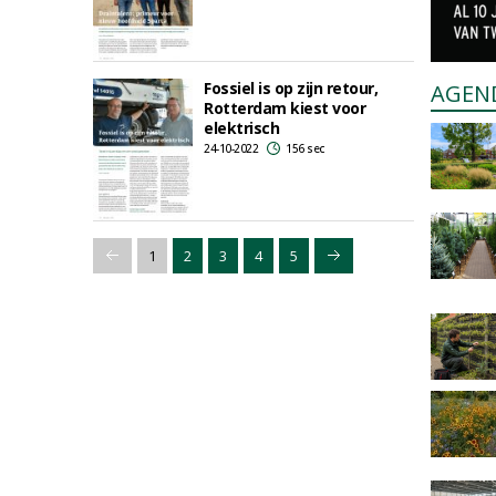
Fossiel is op zijn retour,
AGEN
Rotterdam kiest voor
elektrisch
24-10-2022
156 sec
1
2
3
4
5