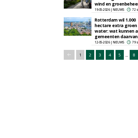
wind en groenbehee
19-05-2026 | NIEUWS
72 
Rotterdam wil 1.000
hectare extra groen
water: wat kunnen 
gemeenten daarvan 
12-05-2026 | NIEUWS
79 
...
1
2
3
4
5
8