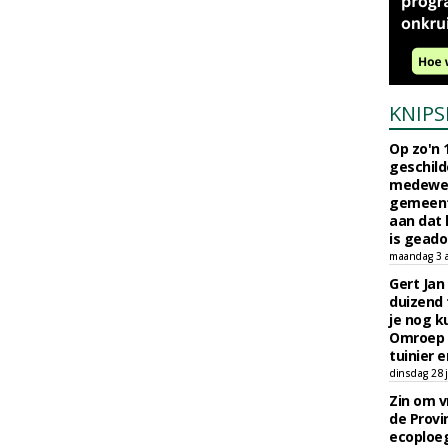
KNIPS
Op zo'n 
geschild
medewerk
gemeent
aan dat
is geado
maandag 3 
Gert Jan
duizend 
je nog k
Omroep 
tuinier e
dinsdag 28 j
Zin om vr
de Provin
ecoploe