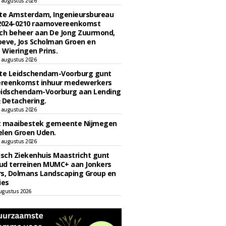
 augustus 2026
e Amsterdam, Ingenieursbureau
 2024-0210 raamovereenkomst
ch beheer aan De Jong Zuurmond,
eve, Jos Scholman Groen en
Wieringen Prins.
 augustus 2026
e Leidschendam-Voorburg gunt
reenkomst inhuur medewerkers
eidschendam-Voorburg aan Lending
 Detachering.
 augustus 2026
t maaibestek gemeente Nijmegen
len Groen Uden.
 augustus 2026
sch Ziekenhuis Maastricht gunt
ud terreinen MUMC+ aan Jonkers
rs, Dolmans Landscaping Group en
ies
ugustus 2026