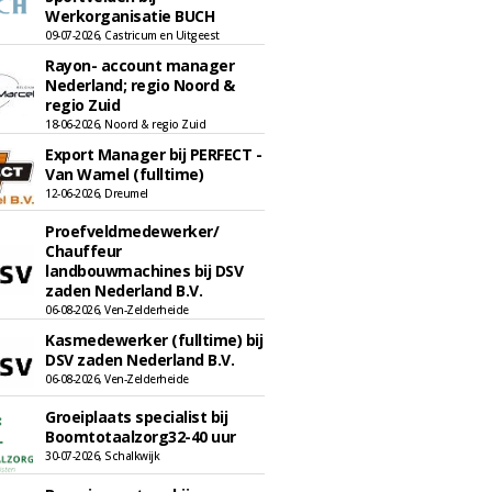
Werkorganisatie BUCH
09-07-2026, Castricum en Uitgeest
Rayon- account manager
Nederland; regio Noord &
regio Zuid
18-06-2026, Noord & regio Zuid
Export Manager bij PERFECT -
Van Wamel (fulltime)
12-06-2026, Dreumel
Proefveldmedewerker/
Chauffeur
landbouwmachines bij DSV
zaden Nederland B.V.
06-08-2026, Ven-Zelderheide
Kasmedewerker (fulltime) bij
DSV zaden Nederland B.V.
06-08-2026, Ven-Zelderheide
Groeiplaats specialist bij
Boomtotaalzorg32-40 uur
30-07-2026, Schalkwijk