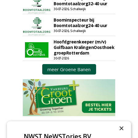
Boomtotaalzorg32-40 uur
30-07-2026, Schalkwijk
Boominspecteur bij
Boomtotaalzorg24-40 uur
30-07-2026, Schalkwijk
Hoofdgreenkeeper (m/v)
Golfbaan KralingenOosthoek
groepRotterdam
30-07-2026
meer Groene Banen
GREEN OUTLET
×
NWST NeWSTories BV
Iedereen kan gratis kleine advertenties