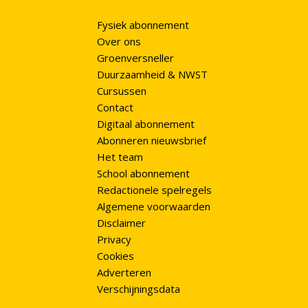
Fysiek abonnement
Over ons
Groenversneller
Duurzaamheid & NWST
Cursussen
Contact
Digitaal abonnement
Abonneren nieuwsbrief
Het team
School abonnement
Redactionele spelregels
Algemene voorwaarden
Disclaimer
Privacy
Cookies
Adverteren
Verschijningsdata