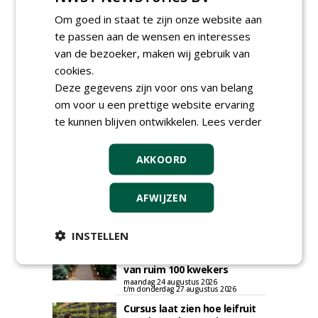
plaatsen via zijn eigen account.
Om goed in staat te zijn onze website aan
Plaats een gratis advertentie
te passen aan de wensen en interesses
van de bezoeker, maken wij gebruik van
cookies.
Deze gegevens zijn voor ons van belang
om voor u een prettige website ervaring
te kunnen blijven ontwikkelen.
Lees verder
AGENDA
AKKOORD
Roadshow over
AFWIJZEN
GreentoColour en Heem in
Swalmen
woensdag 12 augustus 2026
INSTELLEN
Menkehorst houdt
najaarsbeurs met aanbod
van ruim 100 kwekers
maandag 24 augustus 2026
t/m donderdag 27 augustus 2026
Cursus laat zien hoe leifruit