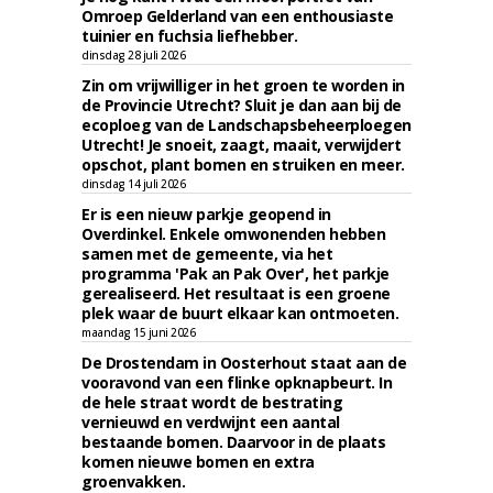
Omroep Gelderland van een enthousiaste
tuinier en fuchsia liefhebber.
dinsdag 28 juli 2026
Zin om vrijwilliger in het groen te worden in
de Provincie Utrecht? Sluit je dan aan bij de
ecoploeg van de Landschapsbeheerploegen
Utrecht! Je snoeit, zaagt, maait, verwijdert
opschot, plant bomen en struiken en meer.
dinsdag 14 juli 2026
Er is een nieuw parkje geopend in
Overdinkel. Enkele omwonenden hebben
samen met de gemeente, via het
programma 'Pak an Pak Over', het parkje
gerealiseerd. Het resultaat is een groene
plek waar de buurt elkaar kan ontmoeten.
maandag 15 juni 2026
De Drostendam in Oosterhout staat aan de
vooravond van een flinke opknapbeurt. In
de hele straat wordt de bestrating
vernieuwd en verdwijnt een aantal
bestaande bomen. Daarvoor in de plaats
komen nieuwe bomen en extra
groenvakken.