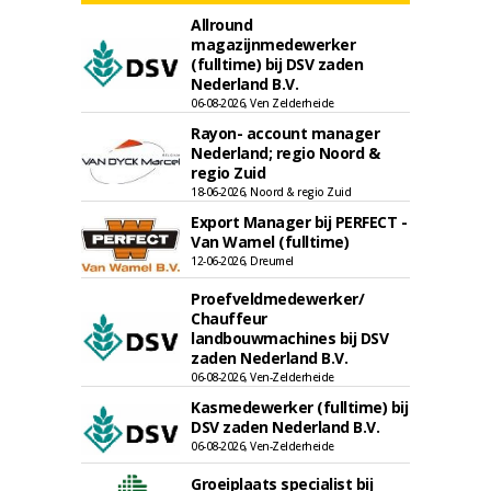
Allround
magazijnmedewerker
(fulltime) bij DSV zaden
Nederland B.V.
06-08-2026, Ven Zelderheide
Rayon- account manager
Nederland; regio Noord &
regio Zuid
18-06-2026, Noord & regio Zuid
Export Manager bij PERFECT -
Van Wamel (fulltime)
12-06-2026, Dreumel
Proefveldmedewerker/
Chauffeur
landbouwmachines bij DSV
zaden Nederland B.V.
06-08-2026, Ven-Zelderheide
Kasmedewerker (fulltime) bij
DSV zaden Nederland B.V.
06-08-2026, Ven-Zelderheide
Groeiplaats specialist bij