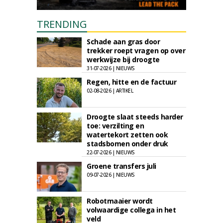
TRENDING
Schade aan gras door
trekker roept vragen op over
werkwijze bij droogte
31-07-2026 | NIEUWS
Regen, hitte en de factuur
02-08-2026 | ARTIKEL
Droogte slaat steeds harder
toe: verzilting en
watertekort zetten ook
stadsbomen onder druk
22-07-2026 | NIEUWS
Groene transfers juli
09-07-2026 | NIEUWS
Robotmaaier wordt
volwaardige collega in het
veld