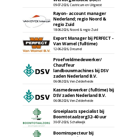
09-07-2026, Castricum en Uitgeest
Rayon- account manager
Nederland; regio Noord &
regio Zuid
18-06-2026, Noord & regio Zuid
Export Manager bij PERFECT -
Van Wamel (fulltime)
12-06-2026, Dreumel
Proefveldmedewerker/
Chauffeur
landbouwmachines bij DSV
zaden Nederland B.V.
06-08-2026, Ven-Zelderheide
Kasmedewerker (fulltime) bij
DSV zaden Nederland B.V.
06-08-2026, Ven-Zelderheide
Groeiplaats specialist bij
Boomtotaalzorg32-40 uur
30-07-2026, Schalkwijk
Boominspecteur bij