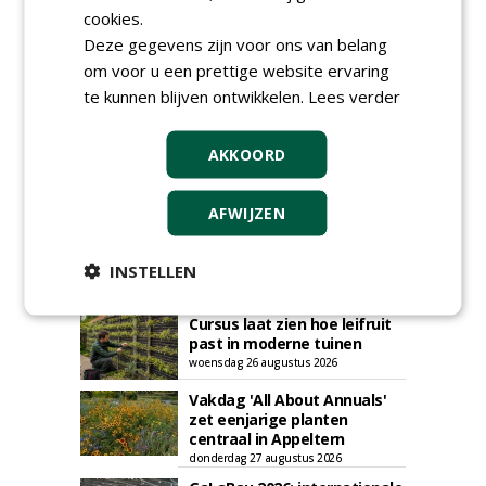
cookies.
Deze gegevens zijn voor ons van belang
om voor u een prettige website ervaring
AGENDA
te kunnen blijven ontwikkelen.
Lees verder
Roadshow over
AKKOORD
GreentoColour en Heem in
Swalmen
woensdag 12 augustus 2026
AFWIJZEN
Menkehorst houdt
najaarsbeurs met aanbod
van ruim 100 kwekers
INSTELLEN
maandag 24 augustus 2026
t/m donderdag 27 augustus 2026
Cursus laat zien hoe leifruit
past in moderne tuinen
woensdag 26 augustus 2026
Vakdag 'All About Annuals'
zet eenjarige planten
centraal in Appeltern
donderdag 27 augustus 2026