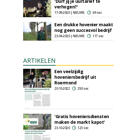
'Durf jij je uurtarief te
verhogen?'
17-09-2020 | NIEUWS
69 sec
Een drukke hovenier maakt
nog geen succesvol bedrijf
23-04-2020 | NIEUWS
117 sec
ARTIKELEN
Een veelzijdig
hoveniersbedrijf uit
Roermond
20-10-2022
250 sec
'Gratis hoveniersdiensten
maken de markt kapot'
23-10-2020
123 sec