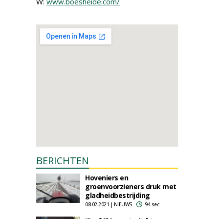
W:
www.boesheide.com/
BERICHTEN
Hoveniers en
groenvoorzieners druk met
gladheidbestrijding
08-02-2021 | NIEUWS
94 sec