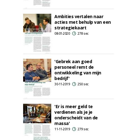
Ambities vertalen naar
acties met behulp van een
strategiekaart
08-01-2020
278 sec
'Gebrek aan goed
personeel remt de
ontwikkeling van mijn
bedrijf'
30-11-2019
250 sec
'Er is meer geld te
verdienen als je je
onderscheidt van de
massa'
11-11-2019
279 sec