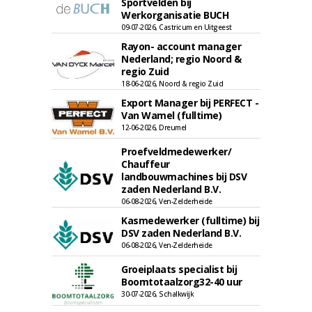
Sportvelden bij
Werkorganisatie BUCH
09-07-2026, Castricum en Uitgeest
Rayon- account manager
Nederland; regio Noord &
regio Zuid
18-06-2026, Noord & regio Zuid
Export Manager bij PERFECT -
Van Wamel (fulltime)
12-06-2026, Dreumel
Proefveldmedewerker/
Chauffeur
landbouwmachines bij DSV
zaden Nederland B.V.
06-08-2026, Ven-Zelderheide
Kasmedewerker (fulltime) bij
DSV zaden Nederland B.V.
06-08-2026, Ven-Zelderheide
Groeiplaats specialist bij
Boomtotaalzorg32-40 uur
30-07-2026, Schalkwijk