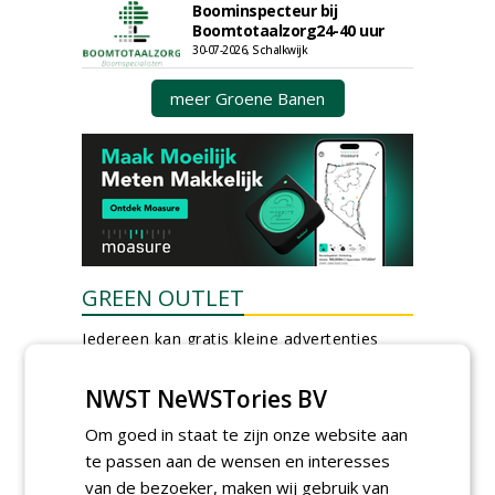
Boominspecteur bij
Boomtotaalzorg24-40 uur
30-07-2026, Schalkwijk
meer Groene Banen
GREEN OUTLET
Iedereen kan gratis kleine advertenties
plaatsen via zijn eigen account.
NWST NeWSTories BV
Plaats een gratis advertentie
Om goed in staat te zijn onze website aan
te passen aan de wensen en interesses
van de bezoeker, maken wij gebruik van