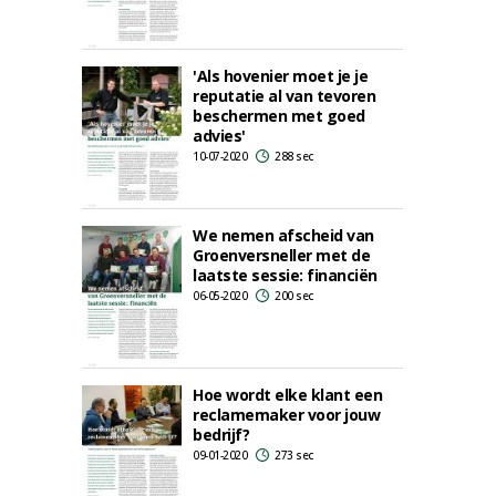
'Als hovenier moet je je
reputatie al van tevoren
beschermen met goed
advies'
10-07-2020
288 sec
We nemen afscheid van
Groenversneller met de
laatste sessie: financiën
06-05-2020
200 sec
Hoe wordt elke klant een
reclamemaker voor jouw
bedrijf?
09-01-2020
273 sec