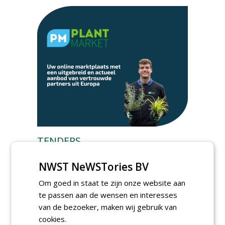
TENDERS
Irado gunt schoffelwerkzaamheden onder
NWST NeWSTories BV
verzwaarde omstandigheden aan
Bodegraven Flex.
Om goed in staat te zijn onze website aan
woensdag 5 augustus 2026
te passen aan de wensen en interesses
Gemeente Amsterdam, Ingenieursbureau
van de bezoeker, maken wij gebruik van
gunt AI 2024-0210 raamovereenkomst
ecologisch beheer aan De Jong Zuurmond,
cookies.