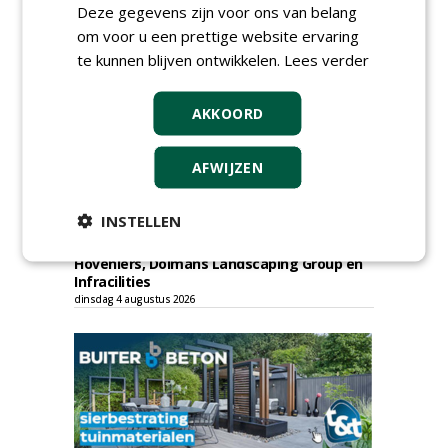
Struunhoeve, Jos Scholman Groen en
Deze gegevens zijn voor ons van belang
Dolmans Wieringen Prins.
om voor u een prettige website ervaring
woensdag 5 augustus 2026
te kunnen blijven ontwikkelen.
Lees verder
Gemeente Leidschendam-Voorburg gunt
raamovereenkomst inhuur medewerkers
groen Leidschendam-Voorburg aan Lending
AKKOORD
Advies & Detachering.
woensdag 5 augustus 2026
Dar gunt maaibestek gemeente Nijmegen
AFWIJZEN
aan Engelen Groen Uden.
woensdag 5 augustus 2026
INSTELLEN
Academisch Ziekenhuis Maastricht gunt
onderhoud terreinen MUMC+ aan Jonkers
Hoveniers, Dolmans Landscaping Group en
Infracilities
dinsdag 4 augustus 2026