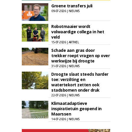
Groene transfers juli
09-07-2026 | NIEUWS
Robotmaaier wordt
volwaardige collega in het
veld
15-07-2026 | ARTIKEL
Schade aan gras door
trekker roept vragen op over
werkwijze bij droogte
31-07-2026 | NIEUWS
Droogte slaat steeds harder
toe: verzilting en
watertekort zetten ook
stadsbomen onder druk
22-07-2026 | NIEUWS
Klimaatadaptieve
inspiratietuin geopend in
Maarssen
14-07-2026 | NIEUWS