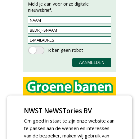
Meld je aan voor onze digitale
nieuwsbrief.
Allround
magazijnmedewerker
NWST NeWSTories BV
(fulltime) bij DSV zaden
Nederland B.V.
Om goed in staat te zijn onze website aan
06-08-2026, Ven Zelderheide
te passen aan de wensen en interesses
Meewerkend Voorman
van de bezoeker, maken wij gebruik van
Sportvelden bij