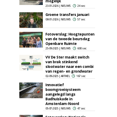
mogelijk
23-01-2026 | NIEUWS
24 sec
Groene transfers januari
08-01-2026 | NIEUWS
57 sec
Fotoverslag: Hoogtepunten
van de tweede beursdag
Openbare Ruimte
25-09-2025 | NIEUWS
600 sec
VV De Ster maakt switch
van brak stinkend
slootwater naar een combi
van regen- en grondwater
02-09-2025 | ARTIKEL
167 sec
Innovatief
boomgroeisysteem
aangelegd langs
Badhuiskade in
Amsterdam-Noord
05-07-2025 | NIEUWS
47 sec