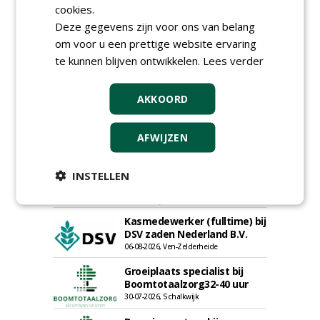
cookies.
Werkorganisatie BUCH
09-07-2026, Castricum en Uitgeest
Deze gegevens zijn voor ons van belang
Rayon- account manager
om voor u een prettige website ervaring
Nederland; regio Noord &
te kunnen blijven ontwikkelen.
Lees verder
regio Zuid
18-06-2026, Noord & regio Zuid
AKKOORD
Export Manager bij PERFECT -
Van Wamel (fulltime)
12-06-2026, Dreumel
AFWIJZEN
Proefveldmedewerker/
Chauffeur
INSTELLEN
landbouwmachines bij DSV
zaden Nederland B.V.
06-08-2026, Ven-Zelderheide
Kasmedewerker (fulltime) bij
DSV zaden Nederland B.V.
06-08-2026, Ven-Zelderheide
Groeiplaats specialist bij
Boomtotaalzorg32-40 uur
30-07-2026, Schalkwijk