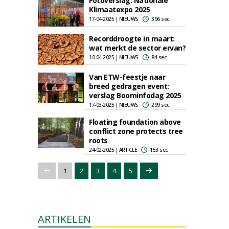
Fotoverslag: Nationale
Klimaatexpo 2025
17-04-2025 | NIEUWS
396 sec
Recorddroogte in maart:
wat merkt de sector ervan?
10-04-2025 | NIEUWS
84 sec
Van ETW-feestje naar
breed gedragen event:
verslag Boominfodag 2025
17-03-2025 | NIEUWS
299 sec
Floating foundation above
conflict zone protects tree
roots
24-02-2025 | ARTICLE
153 sec
1
2
3
4
5
ARTIKELEN