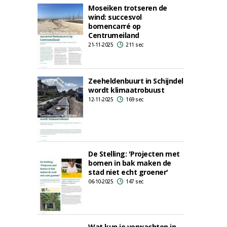
Moseiken trotseren de
wind: succesvol
bomencarré op
Centrumeiland
21-11-2025
211 sec
Zeeheldenbuurt in Schijndel
wordt klimaatrobuust
12-11-2025
169 sec
De Stelling: 'Projecten met
bomen in bak maken de
stad niet echt groener'
06-10-2025
147 sec
Wat kun je verwachten in