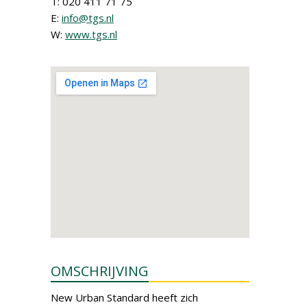
T: 020 411 71 75
E:
info@tgs.nl
W:
www.tgs.nl
OMSCHRIJVING
New Urban Standard heeft zich