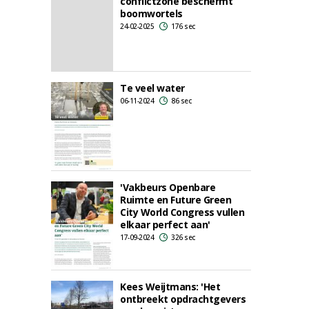
conflictzone beschermt
boomwortels
24-02-2025
176 sec
Te veel water
06-11-2024
86 sec
'Vakbeurs Openbare
Ruimte en Future Green
City World Congress vullen
elkaar perfect aan'
17-09-2024
326 sec
Kees Weijtmans: 'Het
ontbreekt opdrachtgevers