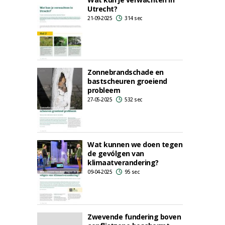
Utrecht?
21-09-2025
314 sec
Zonnebrandschade en
bastscheuren groeiend
probleem
27-05-2025
532 sec
Wat kunnen we doen tegen
de gevólgen van
klimaatverandering?
09-04-2025
95 sec
Zwevende fundering boven