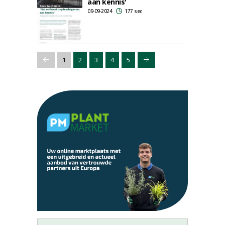
aan kennis'
09-09-2024
177 sec
1
2
3
4
5