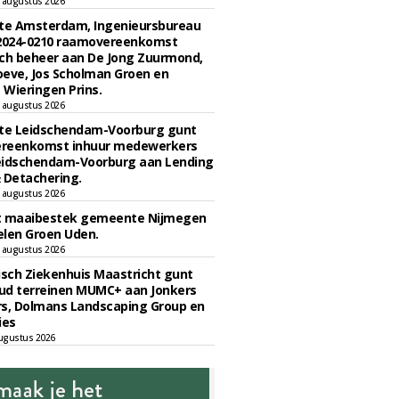
 augustus 2026
e Amsterdam, Ingenieursbureau
 2024-0210 raamovereenkomst
ch beheer aan De Jong Zuurmond,
eve, Jos Scholman Groen en
Wieringen Prins.
 augustus 2026
e Leidschendam-Voorburg gunt
reenkomst inhuur medewerkers
eidschendam-Voorburg aan Lending
 Detachering.
 augustus 2026
t maaibestek gemeente Nijmegen
len Groen Uden.
 augustus 2026
sch Ziekenhuis Maastricht gunt
ud terreinen MUMC+ aan Jonkers
rs, Dolmans Landscaping Group en
ies
ugustus 2026