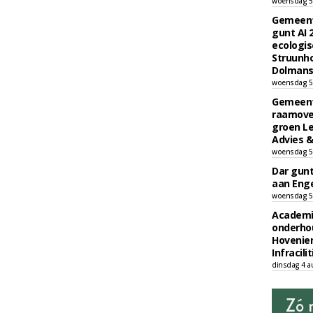
woensdag 5
Gemeent
gunt AI
ecologis
Struunho
Dolmans 
woensdag 5
Gemeent
raamove
groen L
Advies &
woensdag 5
Dar gun
aan Enge
woensdag 5
Academi
onderho
Hovenie
Infracilit
dinsdag 4 a