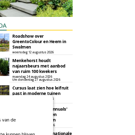
DA
Roadshow over
GreentoColour en Heem in
Swalmen
woensdag 12 augustus 2026
Menkehorst houdt
najaarsbeurs met aanbod
van ruim 100 kwekers
maandag 24 augustus 2026
t/m donderdag 27 augustus 2026
Cursus laat zien hoe leifruit
past in moderne tuinen
woensdag 26 augustus 2026
Vakdag 'All About Annuals'
zet eenjarige planten
s van de
centraal in Appeltern
donderdag 27 augustus 2026
GaLaBau 2026: internationale
te kunnen blijven