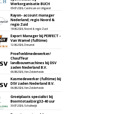
Werkorganisatie BUCH
09-07-2026, Castricum en Uitgeest
Rayon- account manager
Nederland; regio Noord &
regio Zuid
18-06-2026, Noord & regio Zuid
Export Manager bij PERFECT -
Van Wamel (fulltime)
12-06-2026, Dreumel
Proefveldmedewerker/
Chauffeur
landbouwmachines bij DSV
zaden Nederland B.V.
06-08-2026, Ven-Zelderheide
Kasmedewerker (fulltime) bij
DSV zaden Nederland B.V.
06-08-2026, Ven-Zelderheide
Groeiplaats specialist bij
Boomtotaalzorg32-40 uur
30-07-2026, Schalkwijk