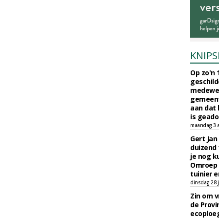
KNIPS
Op zo'n 
geschild
medewerk
gemeent
aan dat
is geado
maandag 3 
Gert Jan
duizend 
je nog k
Omroep 
tuinier e
dinsdag 28 j
Zin om vr
de Provin
ecoploe