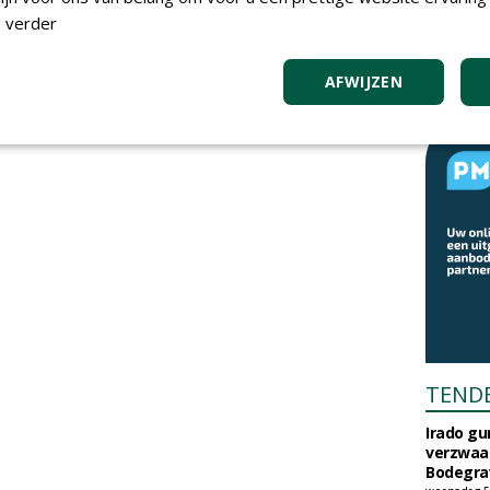
 verder
AFWIJZEN
TEND
Irado g
verzwaa
Bodegrav