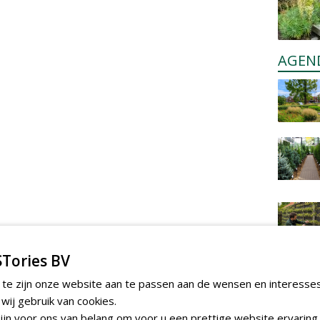
AGEN
Tories BV
 te zijn onze website aan te passen aan de wensen en interesse
ij gebruik van cookies.
jn voor ons van belang om voor u een prettige website ervaring 