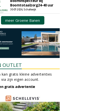
Boominspecteur bij
Boomtotaalzorg24-40 uur
30-07-2026, Schalkwijk
meer Groene Banen
N OUTLET
 kan gratis kleine advertenties
 via zijn eigen account.
en gratis advertentie