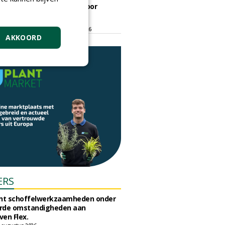
ontmoetingsplek voor
stedelijk groen
dinsdag 15 september 2026
t/m vrijdag 18 september 2026
AKKOORD
ERS
unt schoffelwerkzaamheden onder
rde omstandigheden aan
en Flex.