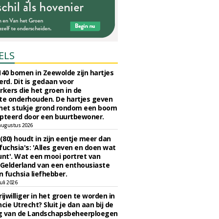
ELS
140 bomen in Zeewolde zijn hartjes
erd. Dit is gedaan voor
ers die het groen in de
e onderhouden. De hartjes geven
 het stukje grond rondom een boom
pteerd door een buurtbewoner.
augustus 2026
 (80) houdt in zijn eentje meer dan
fuchsia's: 'Alles geven en doen wat
unt'. Wat een mooi portret van
Gelderland van een enthousiaste
n fuchsia liefhebber.
uli 2026
ijwilliger in het groen te worden in
cie Utrecht? Sluit je dan aan bij de
g van de Landschapsbeheerploegen