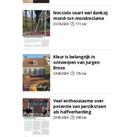
Nocciolo vaart wel dankzij
mond-tot-mondreclame
23-10-2024
111 sec
Kleur is belangrijk in
ontwerpen van Jurgen
Broos
24-06-2024
135 sec
Veel enthousiasme over
potentie van perziksteen
als halfverharding
22-05-2024
249 sec