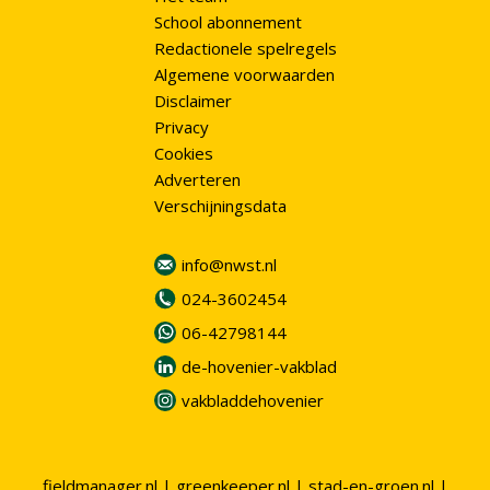
School abonnement
Redactionele spelregels
Algemene voorwaarden
Disclaimer
Privacy
Cookies
Adverteren
Verschijningsdata
info@nwst.nl
024-3602454
06-42798144
de-hovenier-vakblad
vakbladdehovenier
fieldmanager.nl
|
greenkeeper.nl
|
stad-en-groen.nl
|