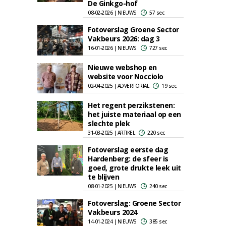
De Ginkgo-hof
08-02-2026 | NIEUWS
57 sec
Fotoverslag Groene Sector
Vakbeurs 2026: dag 3
16-01-2026 | NIEUWS
727 sec
Nieuwe webshop en
website voor Nocciolo
02-04-2025 | ADVERTORIAL
19 sec
Het regent perzikstenen:
het juiste materiaal op een
slechte plek
31-03-2025 | ARTIKEL
220 sec
Fotoverslag eerste dag
Hardenberg: de sfeer is
goed, grote drukte leek uit
te blijven
08-01-2025 | NIEUWS
240 sec
Fotoverslag: Groene Sector
Vakbeurs 2024
14-01-2024 | NIEUWS
385 sec