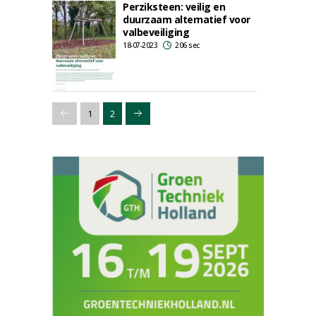
Perziksteen: veilig en
duurzaam alternatief voor
valbeveiliging
18-07-2023
206 sec
1
2