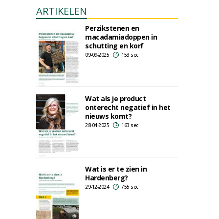
ARTIKELEN
Perzikstenen en
macadamiadoppen in
schutting en korf
09-09-2025
153 sec
Wat als je product
onterecht negatief in het
nieuws komt?
28-04-2025
163 sec
Wat is er te zien in
Hardenberg?
29-12-2024
755 sec