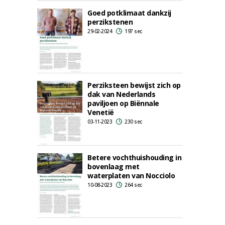
Goed potklimaat dankzij
perzikstenen
29-02-2024
197 sec
Perziksteen bewijst zich op
dak van Nederlands
paviljoen op Biënnale
Venetië
03-11-2023
230 sec
Betere vochthuishouding in
bovenlaag met
waterplaten van Nocciolo
10-08-2023
264 sec