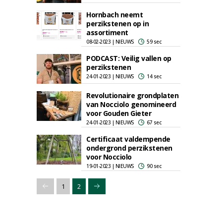
Hornbach neemt
perzikstenen op in
assortiment
08-02-2023 | NIEUWS
59 sec
PODCAST: Veilig vallen op
perzikstenen
24-01-2023 | NIEUWS
14 sec
Revolutionaire grondplaten
van Nocciolo genomineerd
voor Gouden Gieter
24-01-2023 | NIEUWS
67 sec
Certificaat valdempende
ondergrond perzikstenen
voor Nocciolo
19-01-2023 | NIEUWS
90 sec
1
2