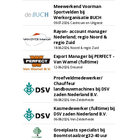
Meewerkend Voorman
Sportvelden bij
Werkorganisatie BUCH
09-07-2026, Castricum en Uitgeest
Rayon- account manager
Nederland; regio Noord &
regio Zuid
18-06-2026, Noord & regio Zuid
Export Manager bij PERFECT -
Van Wamel (fulltime)
12-06-2026, Dreumel
Proefveldmedewerker/
Chauffeur
landbouwmachines bij DSV
zaden Nederland B.V.
06-08-2026, Ven-Zelderheide
Kasmedewerker (fulltime) bij
DSV zaden Nederland B.V.
06-08-2026, Ven-Zelderheide
Groeiplaats specialist bij
Boomtotaalzorg32-40 uur