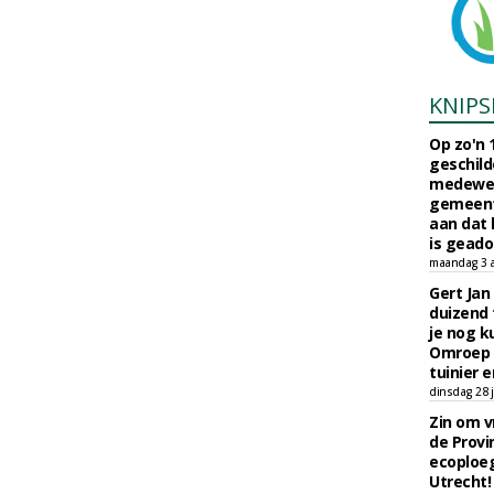
KNIPS
Op zo'n 
geschild
medewerk
gemeent
aan dat
is geado
maandag 3 
Gert Jan
duizend 
je nog k
Omroep 
tuinier e
dinsdag 28 j
Zin om vr
de Provin
ecoploe
Utrecht!