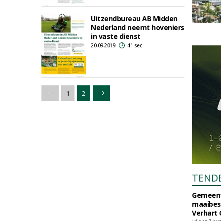
Uitzendbureau AB Midden
Nederland neemt hoveniers
in vaste dienst
20-09-2019
41 sec
1
2
TEND
Gemeent
maaibes
Verhart 