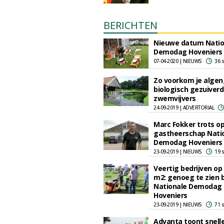
BERICHTEN
Nieuwe datum Natio
Demodag Hoveniers
07-04-2020 | NIEUWS
36 
Zo voorkom je algeng
biologisch gezuiver
zwemvijvers
24-09-2019 | ADVERTORIAL
Marc Fokker trots o
gastheerschap Nati
Demodag Hoveniers
23-09-2019 | NIEUWS
19 
Veertig bedrijven op
m2: genoeg te zien b
Nationale Demodag
Hoveniers
23-09-2019 | NIEUWS
71 
Advanta toont snell