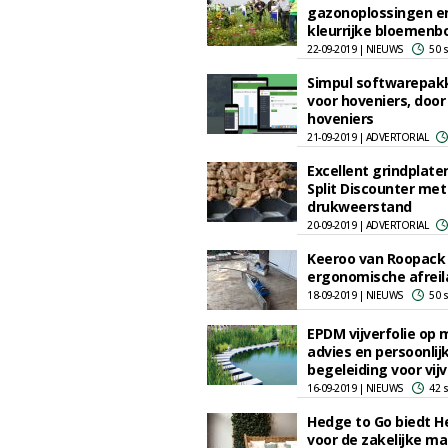
gazonoplossingen e
kleurrijke bloemenb
22-09-2019 | NIEUWS
50 
Simpul softwarepak
voor hoveniers, door
hoveniers
21-09-2019 | ADVERTORIAL
Excellent grindplate
Split Discounter me
drukweerstand
20-09-2019 | ADVERTORIAL
Keeroo van Roopack 
ergonomische afreil
18-09-2019 | NIEUWS
50 
EPDM vijverfolie op 
advies en persoonlij
begeleiding voor vijv
16-09-2019 | NIEUWS
42 
Hedge to Go biedt H
voor de zakelijke ma