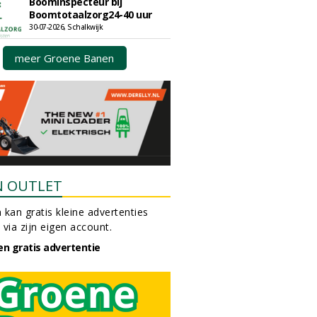
Boominspecteur bij
Boomtotaalzorg24-40 uur
30-07-2026, Schalkwijk
meer Groene Banen
N OUTLET
 kan gratis kleine advertenties
 via zijn eigen account.
en gratis advertentie