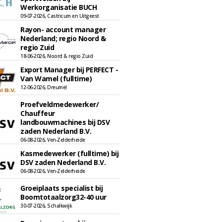
Werkorganisatie BUCH
09-07-2026, Castricum en Uitgeest
Rayon- account manager
Nederland; regio Noord &
regio Zuid
18-06-2026, Noord & regio Zuid
Export Manager bij PERFECT -
Van Wamel (fulltime)
12-06-2026, Dreumel
Proefveldmedewerker/
Chauffeur
landbouwmachines bij DSV
zaden Nederland B.V.
06-08-2026, Ven-Zelderheide
Kasmedewerker (fulltime) bij
DSV zaden Nederland B.V.
06-08-2026, Ven-Zelderheide
Groeiplaats specialist bij
Boomtotaalzorg32-40 uur
30-07-2026, Schalkwijk