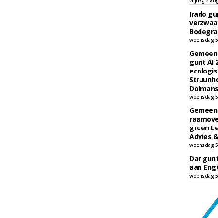
vrijdag 7 au
Irado g
verzwaa
Bodegrav
woensdag 5
Gemeent
gunt AI
ecologis
Struunho
Dolmans 
woensdag 5
Gemeent
raamove
groen L
Advies &
woensdag 5
Dar gun
aan Enge
woensdag 5