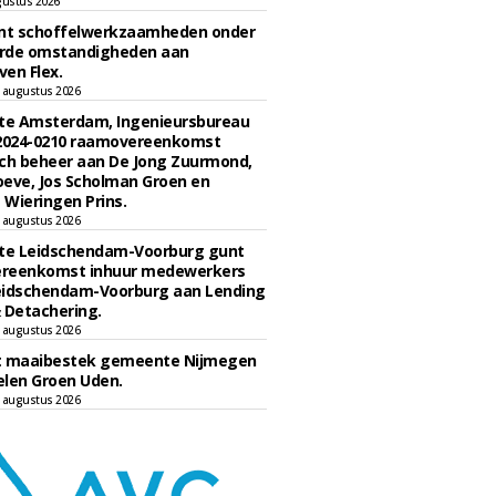
gustus 2026
unt schoffelwerkzaamheden onder
rde omstandigheden aan
en Flex.
 augustus 2026
e Amsterdam, Ingenieursbureau
 2024-0210 raamovereenkomst
ch beheer aan De Jong Zuurmond,
eve, Jos Scholman Groen en
Wieringen Prins.
 augustus 2026
e Leidschendam-Voorburg gunt
reenkomst inhuur medewerkers
eidschendam-Voorburg aan Lending
 Detachering.
 augustus 2026
t maaibestek gemeente Nijmegen
len Groen Uden.
 augustus 2026