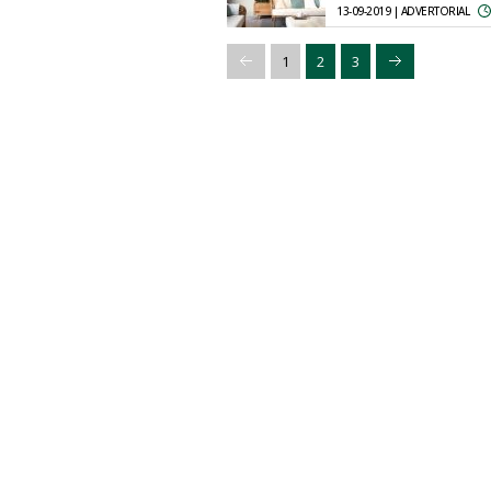
13-09-2019 | ADVERTORIAL
1
2
3