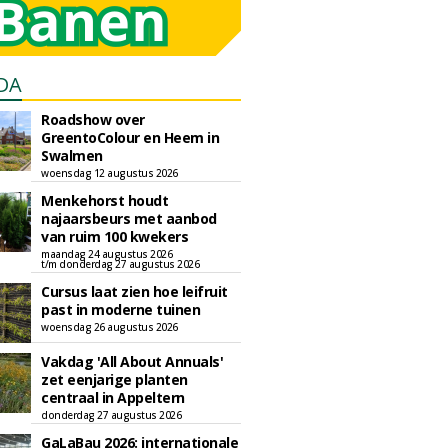
DA
Roadshow over
GreentoColour en Heem in
Swalmen
woensdag 12 augustus 2026
Menkehorst houdt
najaarsbeurs met aanbod
van ruim 100 kwekers
maandag 24 augustus 2026
t/m donderdag 27 augustus 2026
Cursus laat zien hoe leifruit
past in moderne tuinen
woensdag 26 augustus 2026
Vakdag 'All About Annuals'
zet eenjarige planten
centraal in Appeltern
donderdag 27 augustus 2026
GaLaBau 2026: internationale