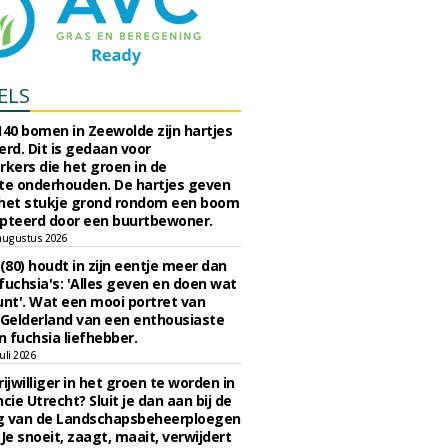
ELS
140 bomen in Zeewolde zijn hartjes
erd. Dit is gedaan voor
ers die het groen in de
e onderhouden. De hartjes geven
 het stukje grond rondom een boom
pteerd door een buurtbewoner.
augustus 2026
 (80) houdt in zijn eentje meer dan
fuchsia's: 'Alles geven en doen wat
unt'. Wat een mooi portret van
Gelderland van een enthousiaste
n fuchsia liefhebber.
uli 2026
ijwilliger in het groen te worden in
cie Utrecht? Sluit je dan aan bij de
g van de Landschapsbeheerploegen
 Je snoeit, zaagt, maait, verwijdert