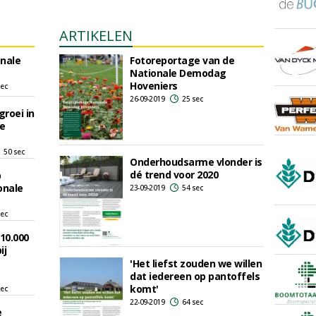
ARTIKELEN
nale
Fotoreportage van de
Nationale Demodag
Hoveniers
sec
26-09-2019
25 sec
roei in
de
50 sec
Onderhoudsarme vlonder is
dé trend voor 2020
p
onale
23-09-2019
54 sec
sec
 10.000
ij
'Het liefst zouden we willen
dat iedereen op pantoffels
komt'
sec
22-09-2019
64 sec
e