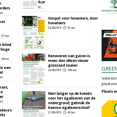
n
orders
sec
Simpul: voor hoveniers, door
ket
hoveniers
22-09-2019
52 sec
57 sec
n Grind
t hoge
Renoveren van gazon is
48 sec
meer dan alleen nieuw
graszaad zaaien
is een
GREE
22-09-2019
100 sec
at
sec
Iedereen
plaatsen
maat,
Plaats e
ke
Niet langer op de knieën
er
voor het egaliseren van de
sec
ondergrond; gebruik de
Keeroo-egaliseerschuif
edera’s
21-09-2019
49 sec
rkt