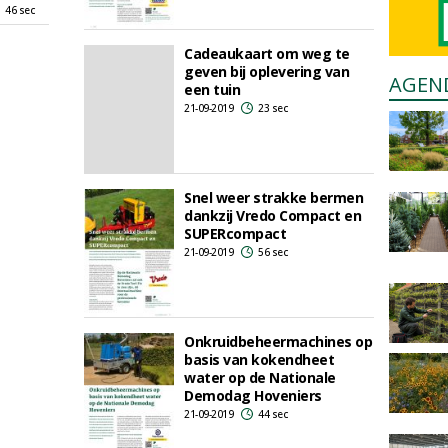
46 sec
Cadeaukaart om weg te
geven bij oplevering van
AGEN
een tuin
21-09-2019
23 sec
Snel weer strakke bermen
dankzij Vredo Compact en
SUPERcompact
21-09-2019
56 sec
Onkruidbeheermachines op
basis van kokendheet
water op de Nationale
Demodag Hoveniers
21-09-2019
44 sec