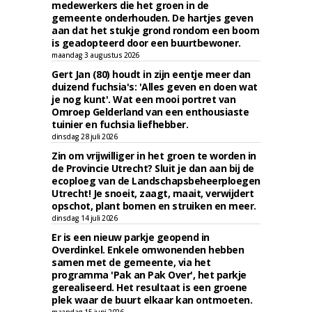
medewerkers die het groen in de
gemeente onderhouden. De hartjes geven
aan dat het stukje grond rondom een boom
is geadopteerd door een buurtbewoner.
maandag 3 augustus 2026
Gert Jan (80) houdt in zijn eentje meer dan
duizend fuchsia's: 'Alles geven en doen wat
je nog kunt'. Wat een mooi portret van
Omroep Gelderland van een enthousiaste
tuinier en fuchsia liefhebber.
dinsdag 28 juli 2026
Zin om vrijwilliger in het groen te worden in
de Provincie Utrecht? Sluit je dan aan bij de
ecoploeg van de Landschapsbeheerploegen
Utrecht! Je snoeit, zaagt, maait, verwijdert
opschot, plant bomen en struiken en meer.
dinsdag 14 juli 2026
Er is een nieuw parkje geopend in
Overdinkel. Enkele omwonenden hebben
samen met de gemeente, via het
programma 'Pak an Pak Over', het parkje
gerealiseerd. Het resultaat is een groene
plek waar de buurt elkaar kan ontmoeten.