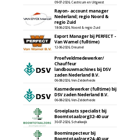
09-07-2026, Castricum en Uitgeest
Rayon- account manager
Nederland; regio Noord &
regio Zuid
18-06-2026, Noord & regio Zuid
Export Manager bij PERFECT -
Van Wamel (fulltime)
12-06-2026, Dreumel
Proefveldmedewerker/
Chauffeur
landbouwmachines bij DSV
zaden Nederland B.V.
06-08-2026, Ven-Zelderheide
Kasmedewerker (fulltime) bij
DSV zaden Nederland B.V.
06-08-2026, Ven-Zelderheide
Groeiplaats specialist bij
Boomtotaalzorg32-40 uur
30-07-2026, Schalkwijk
Boominspecteur bij
Boomtotaalzorg24-40 uur