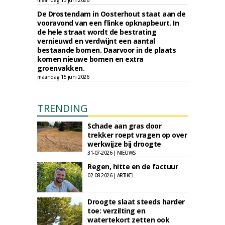
maandag 15 juni 2026
De Drostendam in Oosterhout staat aan de
vooravond van een flinke opknapbeurt. In
de hele straat wordt de bestrating
vernieuwd en verdwijnt een aantal
bestaande bomen. Daarvoor in de plaats
komen nieuwe bomen en extra
groenvakken.
maandag 15 juni 2026
TRENDING
Schade aan gras door
trekker roept vragen op over
werkwijze bij droogte
31-07-2026 | NIEUWS
Regen, hitte en de factuur
02-08-2026 | ARTIKEL
Droogte slaat steeds harder
toe: verzilting en
watertekort zetten ook