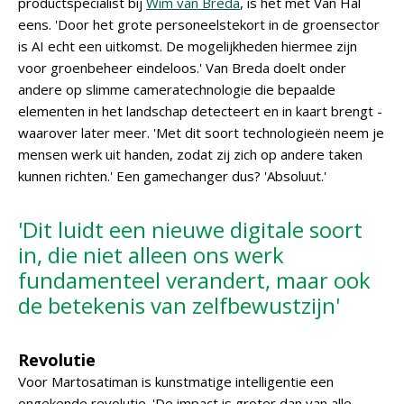
productspecialist bij
Wim van Breda
, is het met Van Hal
eens. 'Door het grote personeelstekort in de groensector
is AI echt een uitkomst. De mogelijkheden hiermee zijn
voor groenbeheer eindeloos.' Van Breda doelt onder
andere op slimme cameratechnologie die bepaalde
elementen in het landschap detecteert en in kaart brengt -
waarover later meer. 'Met dit soort technologieën neem je
mensen werk uit handen, zodat zij zich op andere taken
kunnen richten.' Een gamechanger dus? 'Absoluut.'
'Dit luidt een nieuwe digitale soort
in, die niet alleen ons werk
fundamenteel verandert, maar ook
de betekenis van zelfbewustzijn'
Revolutie
Voor Martosatiman is kunstmatige intelligentie een
ongekende revolutie. 'De impact is groter dan van alle