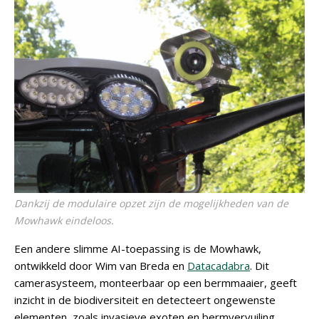
Dankzij de modulaire opzet zijn de mogelijkheden van de
Mowhawk eindeloos.
Een andere slimme AI-toepassing is de Mowhawk,
ontwikkeld door Wim van Breda en
Datacadabra
. Dit
camerasysteem, monteerbaar op een bermmaaier, geeft
inzicht in de biodiversiteit en detecteert ongewenste
elementen, zoals invasieve exoten en bermvervuiling.