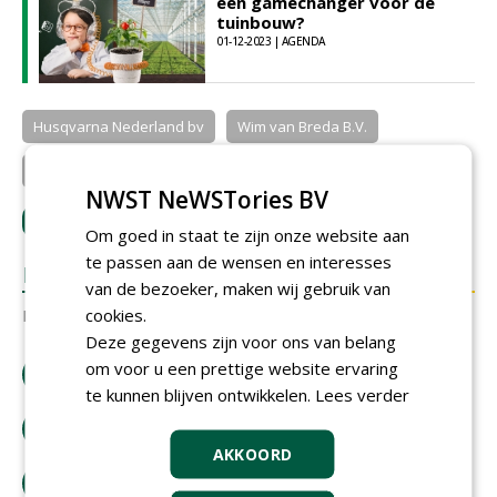
een gamechanger voor de
tuinbouw?
01-12-2023 | AGENDA
Husqvarna Nederland bv
Wim van Breda B.V.
TuinKeur
Datacadabra
NWST NeWSTories BV
LOGIN
met je e-mailadres om te reageren.
Om goed in staat te zijn onze website aan
te passen aan de wensen en interesses
REACTIES
van de bezoeker, maken wij gebruik van
cookies.
Er zijn nog geen reacties.
Deze gegevens zijn voor ons van belang
om voor u een prettige website ervaring
download artikel
te kunnen blijven ontwikkelen.
Lees verder
bestel tijdschrift
AKKOORD
tip de redactie