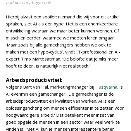
had ik in het begin ook.'
Hierbij alvast een spoiler: niemand die wij voor dit artikel
spraken, ziet AI als een hype. Het is een onomkeerbare
ontwikkeling waaraan we maar beter kunnen wennen. Of
misschien eerder: waarmee we moeten leren omgaan.
‘Maar zoals bij alle gamechangers hebben we ook te
maken met een hype-cyclus’, vindt IT-professional en AI-
expert Timo Martosatiman. ‘De belofte dat je niks meer
hoeft te doen, is natuurlijk niet realistisch.’
Arbeidsproductiviteit
Volgens Bart van Hal, marketingmanager bij
Husqvarna
, is
AI evenmin een gamechanger. 'De gamechanger is de
arbeidsproductiviteit en kwaliteit van werken. AI is een
oplossingsrichting om mensen efficiënter in te zetten voor
hoogwaardigere arbeid.' Dat betekent meer inzet van
goed opgeleide mensen in een sector waar veel werk te
vinden is. 'Met AI kun je mensen interessantere banen