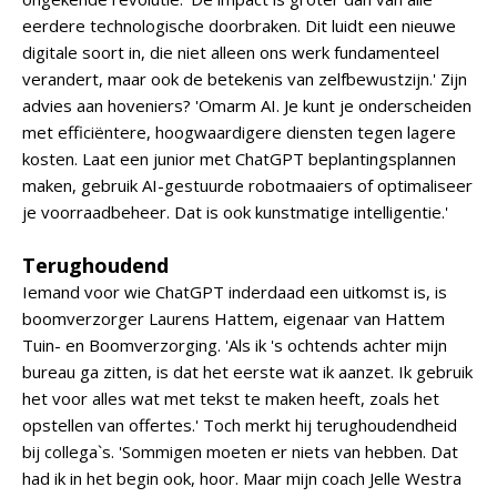
eerdere technologische doorbraken. Dit luidt een nieuwe
digitale soort in, die niet alleen ons werk fundamenteel
verandert, maar ook de betekenis van zelfbewustzijn.' Zijn
advies aan hoveniers? 'Omarm AI. Je kunt je onderscheiden
met efficiëntere, hoogwaardigere diensten tegen lagere
kosten. Laat een junior met ChatGPT beplantingsplannen
maken, gebruik AI-gestuurde robotmaaiers of optimaliseer
je voorraadbeheer. Dat is ook kunstmatige intelligentie.'
Terughoudend
Iemand voor wie ChatGPT inderdaad een uitkomst is, is
boomverzorger Laurens Hattem, eigenaar van Hattem
Tuin- en Boomverzorging. 'Als ik 's ochtends achter mijn
bureau ga zitten, is dat het eerste wat ik aanzet. Ik gebruik
het voor alles wat met tekst te maken heeft, zoals het
opstellen van offertes.' Toch merkt hij terughoudendheid
bij collega`s. 'Sommigen moeten er niets van hebben. Dat
had ik in het begin ook, hoor. Maar mijn coach Jelle Westra