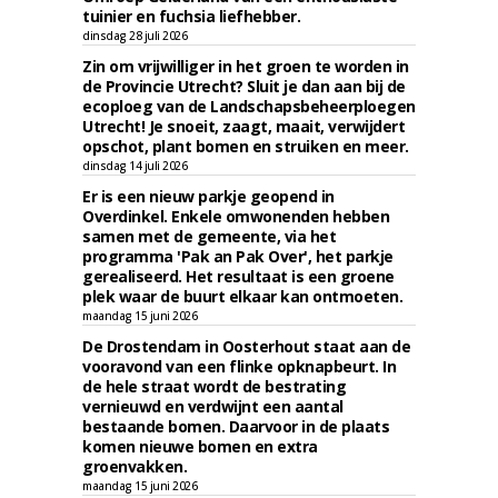
tuinier en fuchsia liefhebber.
dinsdag 28 juli 2026
Zin om vrijwilliger in het groen te worden in
de Provincie Utrecht? Sluit je dan aan bij de
ecoploeg van de Landschapsbeheerploegen
Utrecht! Je snoeit, zaagt, maait, verwijdert
opschot, plant bomen en struiken en meer.
dinsdag 14 juli 2026
Er is een nieuw parkje geopend in
Overdinkel. Enkele omwonenden hebben
samen met de gemeente, via het
programma 'Pak an Pak Over', het parkje
gerealiseerd. Het resultaat is een groene
plek waar de buurt elkaar kan ontmoeten.
maandag 15 juni 2026
De Drostendam in Oosterhout staat aan de
vooravond van een flinke opknapbeurt. In
de hele straat wordt de bestrating
vernieuwd en verdwijnt een aantal
bestaande bomen. Daarvoor in de plaats
komen nieuwe bomen en extra
groenvakken.
maandag 15 juni 2026