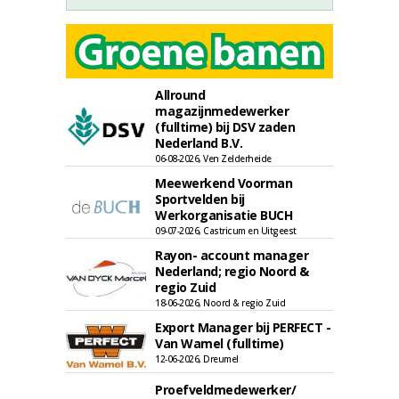
Allround
magazijnmedewerker
(fulltime) bij DSV zaden
Nederland B.V.
06-08-2026, Ven Zelderheide
Meewerkend Voorman
Sportvelden bij
Werkorganisatie BUCH
09-07-2026, Castricum en Uitgeest
Rayon- account manager
Nederland; regio Noord &
regio Zuid
18-06-2026, Noord & regio Zuid
Export Manager bij PERFECT -
Van Wamel (fulltime)
12-06-2026, Dreumel
Proefveldmedewerker/