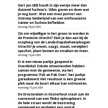
Gert Jan (80) houdt in zijn eentje meer dan
duizend fuchsia's: 'Alles geven en doen wat
je nog kunt'. Wat een mooi portret van
Omroep Gelderland van een enthousiaste
tuinier en fuchsia liefhebber.
dinsdag 28 juli 2026
Zin om vrijwilliger in het groen te worden in
de Provincie Utrecht? Sluit je dan aan bij de
ecoploeg van de Landschapsbeheerploegen
Utrecht! Je snoeit, zaagt, maait, verwijdert
opschot, plant bomen en struiken en meer.
dinsdag 14 juli 2026
Er is een nieuw parkje geopend in
Overdinkel. Enkele omwonenden hebben
samen met de gemeente, via het
programma 'Pak an Pak Over', het parkje
gerealiseerd. Het resultaat is een groene
plek waar de buurt elkaar kan ontmoeten.
maandag 15 juni 2026
De Drostendam in Oosterhout staat aan de
vooravond van een flinke opknapbeurt. In
de hele straat wordt de bestrating
vernieuwd en verdwijnt een aantal