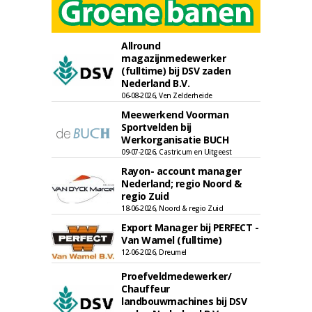
Allround
magazijnmedewerker
(fulltime) bij DSV zaden
Nederland B.V.
06-08-2026, Ven Zelderheide
Meewerkend Voorman
Sportvelden bij
Werkorganisatie BUCH
09-07-2026, Castricum en Uitgeest
Rayon- account manager
Nederland; regio Noord &
regio Zuid
18-06-2026, Noord & regio Zuid
Export Manager bij PERFECT -
Van Wamel (fulltime)
12-06-2026, Dreumel
Proefveldmedewerker/
Chauffeur
landbouwmachines bij DSV