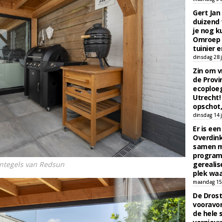
Gert Jan
duizend 
je nog k
Omroep 
tuinier e
dinsdag 28 j
Zin om vr
de Provin
ecoploe
Utrecht!
opschot,
dinsdag 14 j
Er is ee
Overdin
samen m
programm
ntegels van Redsun
gerealis
plek waa
maandag 15 
De Drost
vooravon
de hele 