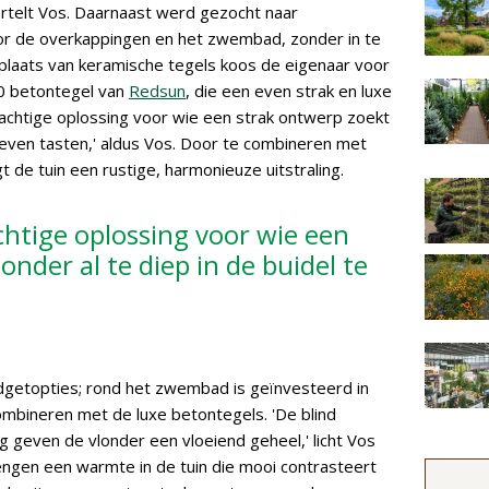
ertelt Vos. Daarnaast werd gezocht naar
or de overkappingen en het zwembad, zonder in te
n plaats van keramische tegels koos de eigenaar voor
0 betontegel van
Redsun
, die een even strak en luxe
rachtige oplossing voor wie een strak ontwerp zoekt
hoeven tasten,' aldus Vos. Door te combineren met
gt de tuin een rustige, harmonieuze uitstraling.
achtige oplossing voor wie een
nder al te diep in de buidel te
dgetopties; rond het zwembad is geïnvesteerd in
ombineren met de luxe betontegels. 'De blind
 geven de vlonder een vloeiend geheel,' licht Vos
ngen een warmte in de tuin die mooi contrasteert