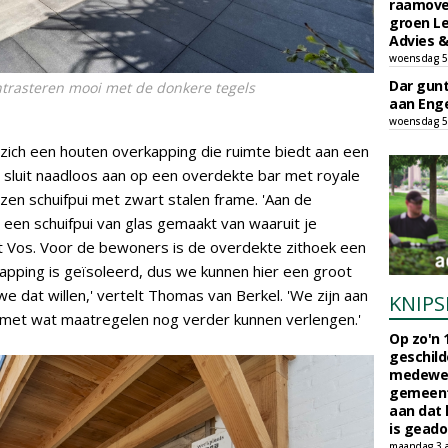
raamove
groen L
Advies &
woensdag 5
Dar gun
ontrasteren mooi met de donkere tegels
aan Enge
woensdag 5
t zich een houten overkapping die ruimte biedt aan een
sluit naadloos aan op een overdekte bar met royale
zen schuifpui met zwart stalen frame. 'Aan de
 een schuifpui van glas gemaakt van waaruit je
egt Vos. Voor de bewoners is de overdekte zithoek een
kapping is geïsoleerd, dus we kunnen hier een groot
e dat willen,' vertelt Thomas van Berkel. 'We zijn aan
KNIPS
n met wat maatregelen nog verder kunnen verlengen.'
Op zo'n 
geschild
medewerk
gemeent
aan dat
is geado
maandag 3 