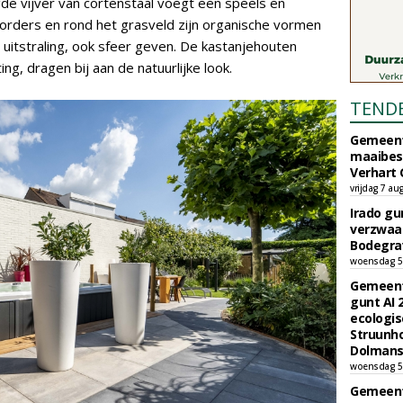
de vijver van cortenstaal voegt een speels en
borders en rond het grasveld zijn organische vormen
e uitstraling, ook sfeer geven. De kastanjehouten
ng, dragen bij aan de natuurlijke look.
TEND
Gemeent
maaibes
Verhart 
vrijdag 7 au
Irado g
verzwaa
Bodegrav
woensdag 5
Gemeent
gunt AI
ecologis
Struunho
Dolmans 
woensdag 5
Gemeent