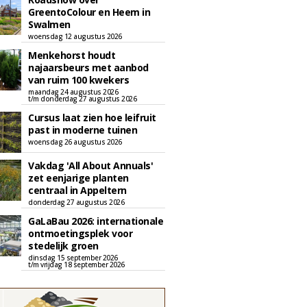
GreentoColour en Heem in
Swalmen
woensdag 12 augustus 2026
Menkehorst houdt
najaarsbeurs met aanbod
van ruim 100 kwekers
maandag 24 augustus 2026
t/m donderdag 27 augustus 2026
Cursus laat zien hoe leifruit
past in moderne tuinen
woensdag 26 augustus 2026
Vakdag 'All About Annuals'
zet eenjarige planten
centraal in Appeltern
donderdag 27 augustus 2026
GaLaBau 2026: internationale
ontmoetingsplek voor
stedelijk groen
dinsdag 15 september 2026
t/m vrijdag 18 september 2026