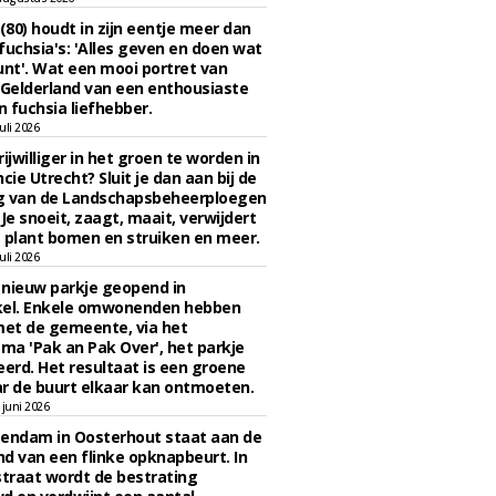
 (80) houdt in zijn eentje meer dan
fuchsia's: 'Alles geven en doen wat
unt'. Wat een mooi portret van
Gelderland van een enthousiaste
n fuchsia liefhebber.
uli 2026
ijwilliger in het groen te worden in
cie Utrecht? Sluit je dan aan bij de
g van de Landschapsbeheerploegen
 Je snoeit, zaagt, maait, verwijdert
 plant bomen en struiken en meer.
uli 2026
n nieuw parkje geopend in
kel. Enkele omwonenden hebben
et de gemeente, via het
a 'Pak an Pak Over', het parkje
eerd. Het resultaat is een groene
r de buurt elkaar kan ontmoeten.
juni 2026
endam in Oosterhout staat aan de
d van een flinke opknapbeurt. In
straat wordt de bestrating