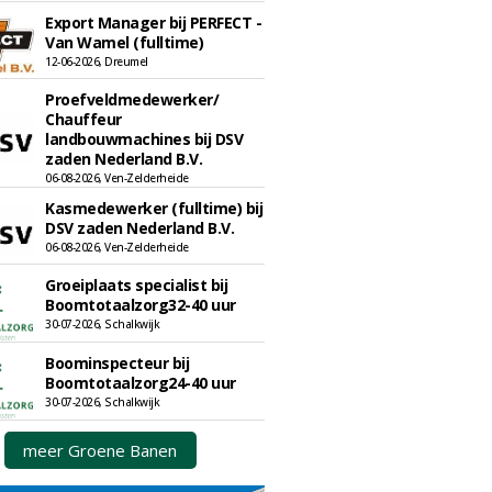
Export Manager bij PERFECT -
Van Wamel (fulltime)
12-06-2026, Dreumel
Proefveldmedewerker/
Chauffeur
landbouwmachines bij DSV
zaden Nederland B.V.
06-08-2026, Ven-Zelderheide
Kasmedewerker (fulltime) bij
DSV zaden Nederland B.V.
06-08-2026, Ven-Zelderheide
Groeiplaats specialist bij
Boomtotaalzorg32-40 uur
30-07-2026, Schalkwijk
Boominspecteur bij
Boomtotaalzorg24-40 uur
30-07-2026, Schalkwijk
meer Groene Banen