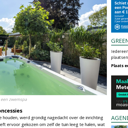
GREE
Iedereen
plaatsen
Plaats e
or een zwemspa
oncessies
AGEN
 houden, werd grondig nagedacht over de inrichting
eft ervoor gekozen om zelf de tuin leeg te halen, wat