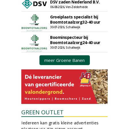
DSV zaden Nederland B.V.
06-08-2026, Ven-Zelderheide
Groeiplaats specialist bij
Boomtotaalzorg32-40 uur
30-07-2026, Schalkwijk
Boominspecteur bij
Boomtotaalzorg24-40 uur
30-07-2026, Schalkwijk
meer Groene Banen
GREEN OUTLET
Iedereen kan gratis kleine advertenties
plaatsen via zijn eigen account.