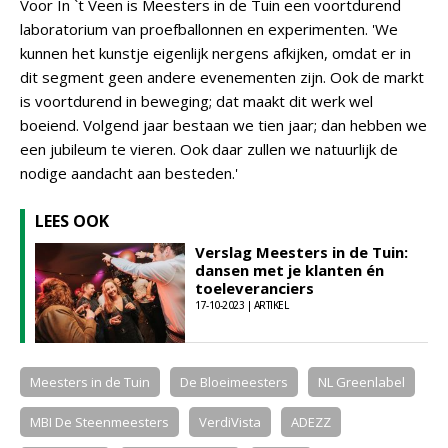
Voor In `t Veen is Meesters in de Tuin een voortdurend
laboratorium van proefballonnen en experimenten. 'We
kunnen het kunstje eigenlijk nergens afkijken, omdat er in
dit segment geen andere evenementen zijn. Ook de markt
is voortdurend in beweging; dat maakt dit werk wel
boeiend. Volgend jaar bestaan we tien jaar; dan hebben we
een jubileum te vieren. Ook daar zullen we natuurlijk de
nodige aandacht aan besteden.'
LEES OOK
Verslag Meesters in de Tuin:
dansen met je klanten én
toeleveranciers
17-10-2023 | ARTIKEL
Meesters in de Tuin
De Bloeimeesters
NL Greenlabel
MBI De Steenmeesters
VerdiVista
ADEZZ