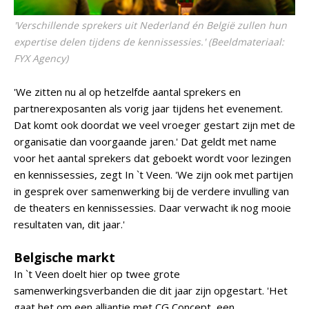
'Verschillende sprekers uit Nederland én België zullen hun
expertise delen tijdens de kennissessies.' (Beeldmateriaal:
FYX Agency)
'We zitten nu al op hetzelfde aantal sprekers en
partnerexposanten als vorig jaar tijdens het evenement.
Dat komt ook doordat we veel vroeger gestart zijn met de
organisatie dan voorgaande jaren.' Dat geldt met name
voor het aantal sprekers dat geboekt wordt voor lezingen
en kennissessies, zegt In `t Veen. 'We zijn ook met partijen
in gesprek over samenwerking bij de verdere invulling van
de theaters en kennissessies. Daar verwacht ik nog mooie
resultaten van, dit jaar.'
Belgische markt
In `t Veen doelt hier op twee grote
samenwerkingsverbanden die dit jaar zijn opgestart. 'Het
gaat het om een alliantie met CG Concept, een