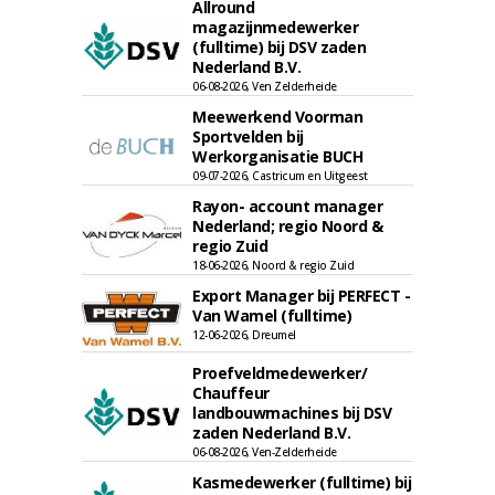
Allround
magazijnmedewerker
(fulltime) bij DSV zaden
Nederland B.V.
06-08-2026, Ven Zelderheide
Meewerkend Voorman
Sportvelden bij
Werkorganisatie BUCH
09-07-2026, Castricum en Uitgeest
Rayon- account manager
Nederland; regio Noord &
regio Zuid
18-06-2026, Noord & regio Zuid
Export Manager bij PERFECT -
Van Wamel (fulltime)
12-06-2026, Dreumel
Proefveldmedewerker/
Chauffeur
landbouwmachines bij DSV
zaden Nederland B.V.
06-08-2026, Ven-Zelderheide
Kasmedewerker (fulltime) bij