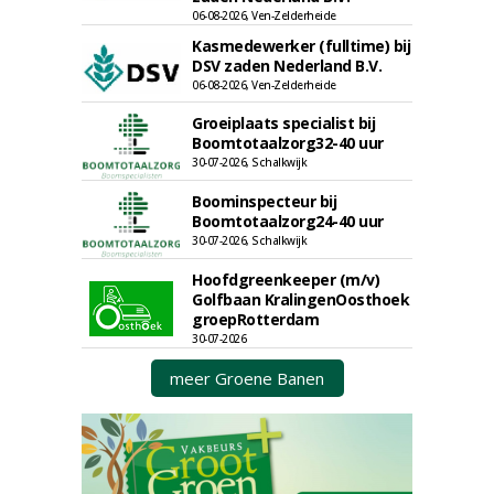
06-08-2026, Ven-Zelderheide
Kasmedewerker (fulltime) bij
DSV zaden Nederland B.V.
06-08-2026, Ven-Zelderheide
Groeiplaats specialist bij
Boomtotaalzorg32-40 uur
30-07-2026, Schalkwijk
Boominspecteur bij
Boomtotaalzorg24-40 uur
30-07-2026, Schalkwijk
Hoofdgreenkeeper (m/v)
Golfbaan KralingenOosthoek
groepRotterdam
30-07-2026
meer Groene Banen