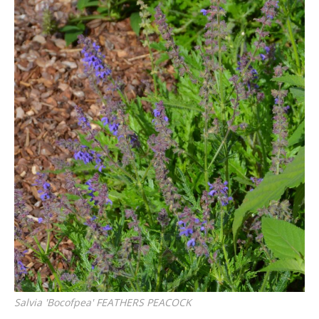
Salvia
'Bocofpea' FEATHERS PEACOCK