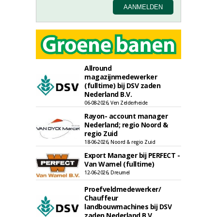
Allround
magazijnmedewerker
(fulltime) bij DSV zaden
Nederland B.V.
06-08-2026, Ven Zelderheide
Rayon- account manager
Nederland; regio Noord &
regio Zuid
18-06-2026, Noord & regio Zuid
Export Manager bij PERFECT -
Van Wamel (fulltime)
12-06-2026, Dreumel
Proefveldmedewerker/
Chauffeur
landbouwmachines bij DSV
zaden Nederland B.V.