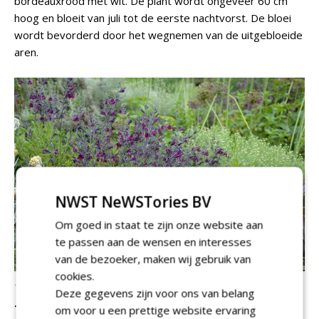
bordeauxrood met wit. De plant wordt ongeveer 60 cm
hoog en bloeit van juli tot de eerste nachtvorst. De bloei
wordt bevorderd door het wegnemen van de uitgebloeide
aren.
NWST NeWSTories BV
Om goed in staat te zijn onze website aan
te passen aan de wensen en interesses
van de bezoeker, maken wij gebruik van
cookies.
Salvia
'Nachtvlinder'
Deze gegevens zijn voor ons van belang
7
Salvia
'Nachtvlinder'
om voor u een prettige website ervaring