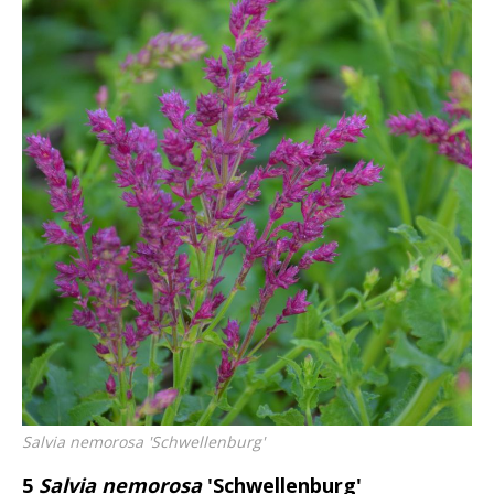
Salvia nemorosa
'Schwellenburg'
5
Salvia nemorosa
'Schwellenburg'