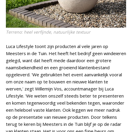
Terreno: heel verfijnde, natuurlijke textuur
Luca Lifestyle toont zijn producten al vele jaren op
Meesters in de Tuin. Het heeft het bedrijf geen windeieren
gelegd, want dat heeft mede daardoor een grotere
naamsbekendheid en een groeiend klantenbestand
opgeleverd. 'We gebruikten het event aanvankelijk vooral
om onze naam op te bouwen en nieuwe klanten te
werven,' zegt Willemijn Vos, accountmanager bij Luca
Lifestyle. 'We weten onszelf steeds beter te presenteren
en komen tegenwoordig veel bekenden tegen, waaronder
een heleboel vaste klanten. Ook leggen we meer nadruk
op de presentatie van nieuwe producten. Door telkens
terug te keren bij Meesters in de Tuin blijf je op de radar
van klanten staan. Het is voor ons een fijne beurs om