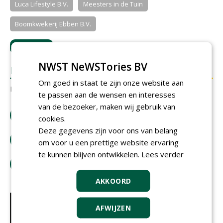
Luca Lifestyle B.V.
Meesters in de Tuin
Boomkwekerij Ebben B.V.
LOGIN
met je e-mailadres om te reageren.
NWST NeWSTories BV
REACTIES
Om goed in staat te zijn onze website aan
Er zijn nog geen reacties.
te passen aan de wensen en interesses
van de bezoeker, maken wij gebruik van
download artikel
cookies.
Deze gegevens zijn voor ons van belang
bestel tijdschrift
om voor u een prettige website ervaring
te kunnen blijven ontwikkelen.
Lees verder
tip de redactie
AKKOORD
AFWIJZEN