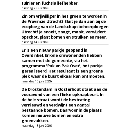
tuinier en fuchsia liefhebber.
dinsdag 28 juli 2026
Zin om vrijwilliger in het groen te worden in
de Provincie Utrecht? Sluit je dan aan bij de
ecoploeg van de Landschapsbeheerploegen
Utrecht! Je snoeit, zaagt, maait, verwijdert
opschot, plant bomen en struiken en meer.
dinsdag 14 juli 2026
Er is een nieuw parkje geopend in
Overdinkel. Enkele omwonenden hebben
samen met de gemeente, via het
programma 'Pak an Pak Over', het parkje
gerealiseerd. Het resultaat is een groene
plek waar de buurt elkaar kan ontmoeten.
maandag 15 juni 2026
De Drostendam in Oosterhout staat aan de
vooravond van een flinke opknapbeurt. In
de hele straat wordt de bestrating
vernieuwd en verdwijnt een aantal
bestaande bomen. Daarvoor in de plaats
komen nieuwe bomen en extra
groenvakken.
maandag 15 juni 2026