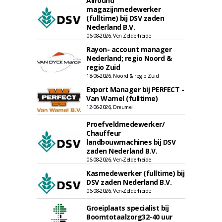
Allround
magazijnmedewerker
(fulltime) bij DSV zaden
Nederland B.V.
06-08-2026, Ven Zelderheide
Rayon- account manager
Nederland; regio Noord &
regio Zuid
18-06-2026, Noord & regio Zuid
Export Manager bij PERFECT -
Van Wamel (fulltime)
12-06-2026, Dreumel
Proefveldmedewerker/
Chauffeur
landbouwmachines bij DSV
zaden Nederland B.V.
06-08-2026, Ven-Zelderheide
Kasmedewerker (fulltime) bij
DSV zaden Nederland B.V.
06-08-2026, Ven-Zelderheide
Groeiplaats specialist bij
Boomtotaalzorg32-40 uur