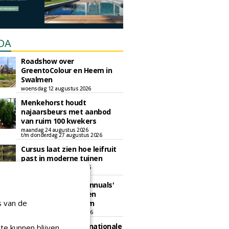
DA
Roadshow over
GreentoColour en Heem in
Swalmen
woensdag 12 augustus 2026
Menkehorst houdt
najaarsbeurs met aanbod
van ruim 100 kwekers
maandag 24 augustus 2026
t/m donderdag 27 augustus 2026
Cursus laat zien hoe leifruit
past in moderne tuinen
woensdag 26 augustus 2026
Vakdag 'All About Annuals'
zet eenjarige planten
s van de
centraal in Appeltern
donderdag 27 augustus 2026
GaLaBau 2026: internationale
te kunnen blijven