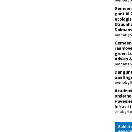
woensdag 5
Gemeent
gunt AI
ecologis
Struunho
Dolmans 
woensdag 5
Gemeent
raamove
groen L
Advies &
woensdag 5
Dar gun
aan Enge
woensdag 5
Academi
onderho
Hovenie
Infracilit
dinsdag 4 a