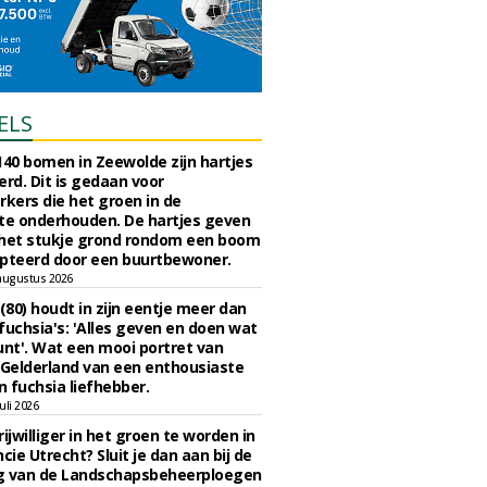
ELS
140 bomen in Zeewolde zijn hartjes
erd. Dit is gedaan voor
ers die het groen in de
e onderhouden. De hartjes geven
 het stukje grond rondom een boom
pteerd door een buurtbewoner.
augustus 2026
 (80) houdt in zijn eentje meer dan
fuchsia's: 'Alles geven en doen wat
unt'. Wat een mooi portret van
Gelderland van een enthousiaste
n fuchsia liefhebber.
uli 2026
ijwilliger in het groen te worden in
cie Utrecht? Sluit je dan aan bij de
g van de Landschapsbeheerploegen