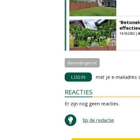
'Betonel
effectie
14-10-2022 | A
Betondingen.nl
LOGIN
met je e-mailadres o
REACTIES
Er zijn nog geen reacties.
tip de redactie