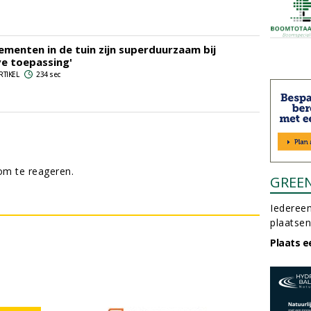
ementen in de tuin zijn superduurzaam bij
ve toepassing'
RTIKEL
234 sec
m te reageren.
GREE
Iedereen
plaatsen
Plaats e