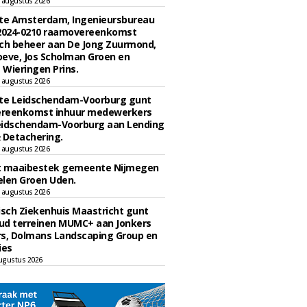
 augustus 2026
e Amsterdam, Ingenieursbureau
 2024-0210 raamovereenkomst
ch beheer aan De Jong Zuurmond,
eve, Jos Scholman Groen en
Wieringen Prins.
 augustus 2026
e Leidschendam-Voorburg gunt
reenkomst inhuur medewerkers
eidschendam-Voorburg aan Lending
 Detachering.
 augustus 2026
t maaibestek gemeente Nijmegen
len Groen Uden.
 augustus 2026
sch Ziekenhuis Maastricht gunt
ud terreinen MUMC+ aan Jonkers
rs, Dolmans Landscaping Group en
ies
ugustus 2026