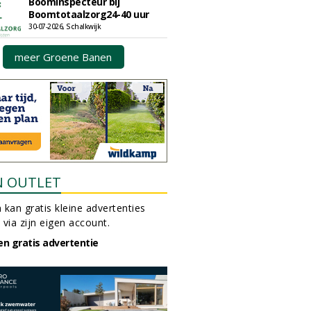
Boominspecteur bij
Boomtotaalzorg24-40 uur
30-07-2026, Schalkwijk
meer Groene Banen
N OUTLET
 kan gratis kleine advertenties
 via zijn eigen account.
en gratis advertentie