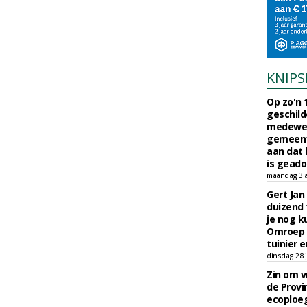
KNIPS
Op zo'n 
geschild
medewerk
gemeent
aan dat
is geado
maandag 3 
Gert Jan
duizend 
je nog k
Omroep 
tuinier e
dinsdag 28 j
Zin om vr
de Provin
ecoploe