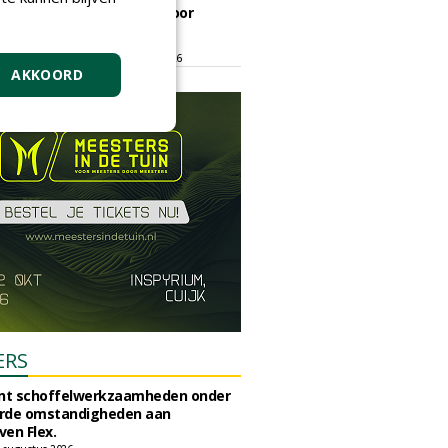
ontmoetingsplek voor
stedelijk groen
dinsdag 15 september 2026
t/m vrijdag 18 september 2026
AKKOORD
ERS
unt schoffelwerkzaamheden onder
rde omstandigheden aan
en Flex.