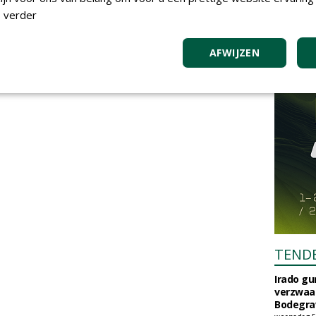
 verder
AFWIJZEN
TEND
Irado g
verzwaa
Bodegrav