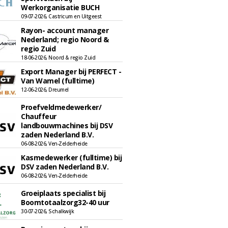
Werkorganisatie BUCH
09-07-2026, Castricum en Uitgeest
Rayon- account manager
Nederland; regio Noord &
regio Zuid
18-06-2026, Noord & regio Zuid
Export Manager bij PERFECT -
Van Wamel (fulltime)
12-06-2026, Dreumel
Proefveldmedewerker/
Chauffeur
landbouwmachines bij DSV
zaden Nederland B.V.
06-08-2026, Ven-Zelderheide
Kasmedewerker (fulltime) bij
DSV zaden Nederland B.V.
06-08-2026, Ven-Zelderheide
Groeiplaats specialist bij
Boomtotaalzorg32-40 uur
30-07-2026, Schalkwijk