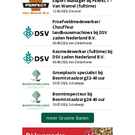
Export Manager bij PERFECT -
Van Wamel (fulltime)
12-06-2026, Dreumel
Proefveldmedewerker/
Chauffeur
landbouwmachines bij DSV
zaden Nederland B.V.
06-08-2026, Ven-Zelderheide
Kasmedewerker (fulltime) bij
DSV zaden Nederland B.V.
06-08-2026, Ven-Zelderheide
Groeiplaats specialist bij
Boomtotaalzorg32-40 uur
30-07-2026, Schalkwijk
Boominspecteur bij
Boomtotaalzorg24-40 uur
30-07-2026, Schalkwijk
meer Groene Banen