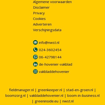
Algemene voorwaarden
Disclaimer
Privacy
Cookies
Adverteren
Verschijningsdata
info@nwst.nl
024-3602454
06-42798144
de-hovenier-vakblad
vakbladdehovenier
fieldmanager.nl
|
greenkeeper.nl
|
stad-en-groen.nl
|
boomzorg.nl
|
vakbladdehovenier.nl
|
boom-in-business.nl
|
greeninside.eu
|
nwst.nl