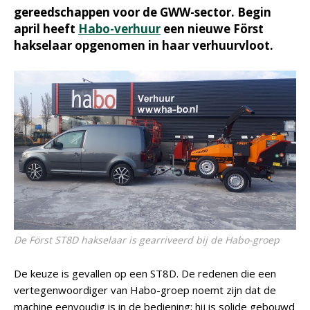
gereedschappen voor de GWW-sector. Begin
april heeft
Habo-verhuur
een nieuwe Först
hakselaar opgenomen in haar verhuurvloot.
De Först ST8D hakselaar is gearriveerd bij de Habo-groep
De keuze is gevallen op een ST8D. De redenen die een
vertegenwoordiger van Habo-groep noemt zijn dat de
machine eenvoudig is in de bediening; hij is solide gebouwd