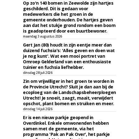
Op zo'n 140 bomen in Zeewolde zijn hartjes
geschilderd. Dit is gedaan voor
medewerkers die het groen in de
gemeente onderhouden. De hartjes geven
aan dat het stukje grond rondom een boom
is geadopteerd door een buurtbewoner.
maandag 3 augustus 2026
Gert Jan (80) houdt in zijn eentje meer dan
duizend fuchsia's: 'Alles geven en doen wat
je nog kunt'. Wat een mooi portret van
Omroep Gelderland van een enthousiaste
tuinier en fuchsia liefhebber.
dinsdag 28 juli 2026
Zin om vrijwilliger in het groen te worden in
de Provincie Utrecht? Sluit je dan aan bij de
ecoploeg van de Landschapsbeheerploegen
Utrecht! Je snoeit, zaagt, maait, verwijdert
opschot, plant bomen en struiken en meer.
dinsdag 14 juli 2026
Er is een nieuw parkje geopend in
Overdinkel. Enkele omwonenden hebben
samen met de gemeente, via het
programma 'Pak an Pak Over', het parkje