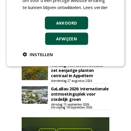
om voor u een prettige website ervaring
Swalmen
te kunnen blijven ontwikkelen.
Lees verder
woensdag 12 augustus 2026
Menkehorst houdt
AKKOORD
najaarsbeurs met aanbod
van ruim 100 kwekers
maandag 24 augustus 2026
t/m donderdag 27 augustus 2026
AFWIJZEN
Cursus laat zien hoe leifruit
past in moderne tuinen
INSTELLEN
woensdag 26 augustus 2026
Vakdag 'All About Annuals'
zet eenjarige planten
centraal in Appeltern
donderdag 27 augustus 2026
GaLaBau 2026: internationale
ontmoetingsplek voor
stedelijk groen
dinsdag 15 september 2026
t/m vrijdag 18 september 2026