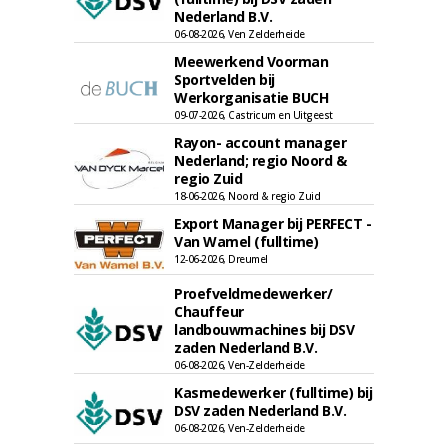
Nederland B.V.
06-08-2026, Ven Zelderheide
Meewerkend Voorman
Sportvelden bij
Werkorganisatie BUCH
09-07-2026, Castricum en Uitgeest
Rayon- account manager
Nederland; regio Noord &
regio Zuid
18-06-2026, Noord & regio Zuid
Export Manager bij PERFECT -
Van Wamel (fulltime)
12-06-2026, Dreumel
Proefveldmedewerker/
Chauffeur
landbouwmachines bij DSV
zaden Nederland B.V.
06-08-2026, Ven-Zelderheide
Kasmedewerker (fulltime) bij
DSV zaden Nederland B.V.
06-08-2026, Ven-Zelderheide