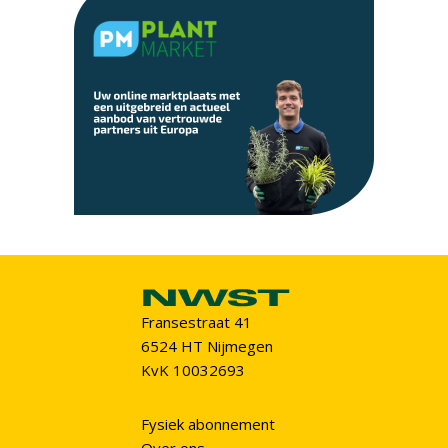
Fransestraat 41
6524 HT Nijmegen
KvK 10032693
Fysiek abonnement