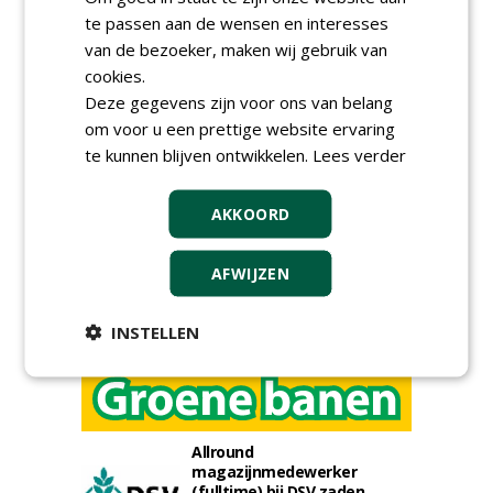
te passen aan de wensen en interesses
van de bezoeker, maken wij gebruik van
cookies.
Deze gegevens zijn voor ons van belang
Meld je aan voor onze digitale
nieuwsbrief.
om voor u een prettige website ervaring
te kunnen blijven ontwikkelen.
Lees verder
AKKOORD
AFWIJZEN
INSTELLEN
Allround
magazijnmedewerker
(fulltime) bij DSV zaden