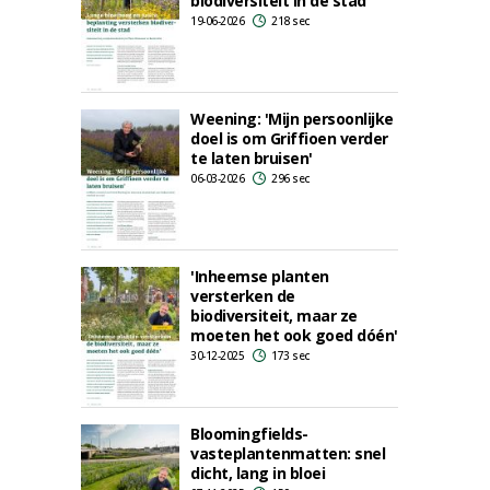
biodiversiteit in de stad
19-06-2026
218 sec
Weening: 'Mijn persoonlijke
doel is om Griffioen verder
te laten bruisen'
06-03-2026
296 sec
'Inheemse planten
versterken de
biodiversiteit, maar ze
moeten het ook goed dóén'
30-12-2025
173 sec
Bloomingfields-
vasteplantenmatten: snel
dicht, lang in bloei