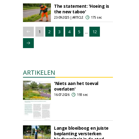
The statement: 'Hoeing is
the new taboo'
23-09-2025 | ARTICLE
175 sec
...
1
2
3
4
5
12
ARTIKELEN
'Niets aan het toeval
overlaten'
16-07-2026
193 sec
Lange bloeiboog en juiste
beplanting versterken