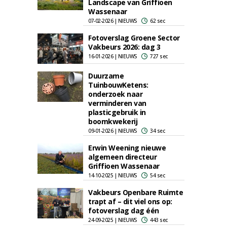
Landscape van Griffioen
Wassenaar
07-02-2026 | NIEUWS
62 sec
Fotoverslag Groene Sector
Vakbeurs 2026: dag 3
16-01-2026 | NIEUWS
727 sec
Duurzame
TuinbouwKetens:
onderzoek naar
verminderen van
plasticgebruik in
boomkwekerij
09-01-2026 | NIEUWS
34 sec
Erwin Weening nieuwe
algemeen directeur
Griffioen Wassenaar
14-10-2025 | NIEUWS
54 sec
Vakbeurs Openbare Ruimte
trapt af – dit viel ons op:
fotoverslag dag één
24-09-2025 | NIEUWS
443 sec