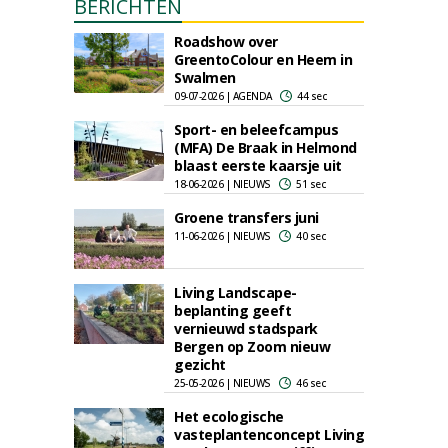
BERICHTEN
Roadshow over
GreentoColour en Heem in
Swalmen
09-07-2026 | AGENDA
44 sec
Sport- en beleefcampus
(MFA) De Braak in Helmond
blaast eerste kaarsje uit
18-06-2026 | NIEUWS
51 sec
Groene transfers juni
11-06-2026 | NIEUWS
40 sec
Living Landscape-
beplanting geeft
vernieuwd stadspark
Bergen op Zoom nieuw
gezicht
25-05-2026 | NIEUWS
46 sec
Het ecologische
vasteplantenconcept Living