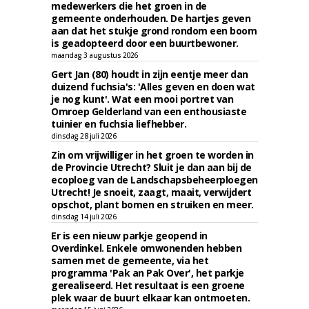
medewerkers die het groen in de
gemeente onderhouden. De hartjes geven
aan dat het stukje grond rondom een boom
is geadopteerd door een buurtbewoner.
maandag 3 augustus 2026
Gert Jan (80) houdt in zijn eentje meer dan
duizend fuchsia's: 'Alles geven en doen wat
je nog kunt'. Wat een mooi portret van
Omroep Gelderland van een enthousiaste
tuinier en fuchsia liefhebber.
dinsdag 28 juli 2026
Zin om vrijwilliger in het groen te worden in
de Provincie Utrecht? Sluit je dan aan bij de
ecoploeg van de Landschapsbeheerploegen
Utrecht! Je snoeit, zaagt, maait, verwijdert
opschot, plant bomen en struiken en meer.
dinsdag 14 juli 2026
Er is een nieuw parkje geopend in
Overdinkel. Enkele omwonenden hebben
samen met de gemeente, via het
programma 'Pak an Pak Over', het parkje
gerealiseerd. Het resultaat is een groene
plek waar de buurt elkaar kan ontmoeten.