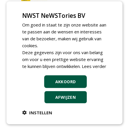
NWST NeWSTories BV
Sterke planten, minder
Om goed in staat te zijn onze website aan
onkruid: najaar is hét
te passen aan de wensen en interesses
plantmoment
van de bezoeker, maken wij gebruik van
05-08-2025
173 sec
cookies.
Deze gegevens zijn voor ons van belang
om voor u een prettige website ervaring
Living Landscape: slimme
te kunnen blijven ontwikkelen.
Lees verder
beplanting voor
biodiversiteit en beheer
08-07-2025
168 sec
AKKOORD
AFWIJZEN
...
1
2
3
4
5
11
INSTELLEN