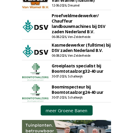
Van Wamel (fulltime)
12-06-2026, Dreumel
Proefveldmedewerker/
Chauffeur
landbouwmachines bij DSV
zaden Nederland B.V.
06-08-2026, Ven-Zelderheide
Kasmedewerker (fulltime) bij
DSV zaden Nederland B.V.
06-08-2026, Ven-Zelderheide
Groeiplaats specialist bij
Boomtotaalzorg32-40 uur
30-07-2026, Schalkwijk
Boominspecteur bij
Boomtotaalzorg24-40 uur
30-07-2026, Schalkwijk
meer Groene Banen