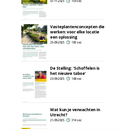
07-11-2025
159 sec
Vasteplantenconcepten die
werken: voor elke locatie
een oplossing
25-09-2025
183 sec
De Stelling: 'Schoffelen is
het nieuwe taboe'
23-09-2025
168 sec
Wat kun je verwachten in
Utrecht?
21-09-2025
314 sec