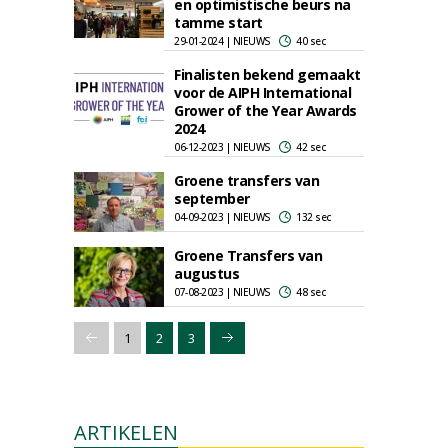
en optimistische beurs na
tamme start
29-01-2024 | NIEUWS
40 sec
Finalisten bekend gemaakt
voor de AIPH International
Grower of the Year Awards
2024
06-12-2023 | NIEUWS
42 sec
Groene transfers van
september
04-09-2023 | NIEUWS
132 sec
Groene Transfers van
augustus
07-08-2023 | NIEUWS
48 sec
1
2
3
ARTIKELEN