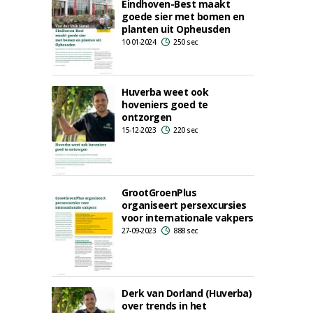
Eindhoven-Best maakt
goede sier met bomen en
planten uit Opheusden
10-01-2024
250 sec
Huverba weet ook
hoveniers goed te
ontzorgen
15-12-2023
220 sec
GrootGroenPlus
organiseert persexcursies
voor internationale vakpers
27-09-2023
888 sec
Derk van Dorland (Huverba)
over trends in het