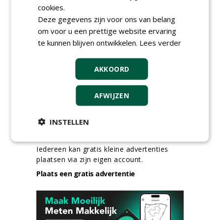
Boominspecteur bij
cookies.
Boomtotaalzorg24-40 uur
Deze gegevens zijn voor ons van belang
30-07-2026, Schalkwijk
om voor u een prettige website ervaring
meer Groene Banen
te kunnen blijven ontwikkelen.
Lees verder
AKKOORD
AFWIJZEN
INSTELLEN
GREEN OUTLET
Iedereen kan gratis kleine advertenties
plaatsen via zijn eigen account.
Plaats een gratis advertentie