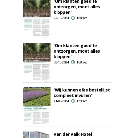
'Om klanten goed te
ontzorgen, moet alles
kloppen'
24-10-2024
168 sec
'Om klanten goed te
ontzorgen, moet alles
kloppen'
03-10-2024
168 sec
'Wij kunnen elke bestellijst
compleet invullen'
11-09-2024
179 sec
Van der Valk Hotel