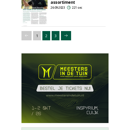
assortiment
26-09-2023
221 sec
1
2
3