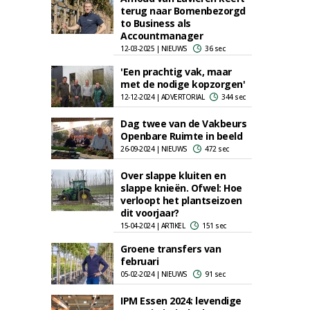
terug naar Bomenbezorgd
to Business als
Accountmanager
12-03-2025 | NIEUWS
36 sec
'Een prachtig vak, maar
met de nodige kopzorgen'
12-12-2024 | ADVERTORIAL
344 sec
Dag twee van de Vakbeurs
Openbare Ruimte in beeld
26-09-2024 | NIEUWS
472 sec
Over slappe kluiten en
slappe knieën. Ofwel: Hoe
verloopt het plantseizoen
dit voorjaar?
15-04-2024 | ARTIKEL
151 sec
Groene transfers van
februari
05-02-2024 | NIEUWS
91 sec
IPM Essen 2024: levendige