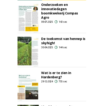
Onderzoeken en
innovatiedagen
boomkwekerij Compas
Agro
09-07-2025
143 sec
De toekomst van hennep is
skyhigh!
30-04-2025
144 sec
Wat is er te zien in
Hardenberg?
29-12-2024
755 sec