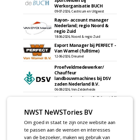
Sportvelden bij
Werkorganisatie BUCH
09-07-2026, Castricum en Uitgeest
Rayon- account manager
Nederland; regio Noord &
regio Zuid
18-06-2026, Noord & regio Zuid
Export Manager bij PERFECT -
Van Wamel (fulltime)
12-06-2026, Dreumel
Proefveldmedewerker/
Chauffeur
landbouwmachines bij DSV
zaden Nederland B.V.
06-08-2026, Ven-Zelderheide
Kasmedewerker (fulltime) bij
DSV zaden Nederland B.V.
06-08-2026, Ven-Zelderheide
NWST NeWSTories BV
Groeiplaats specialist bij
Om goed in staat te zijn onze website aan
Boomtotaalzorg32-40 uur
te passen aan de wensen en interesses
30-07-2026, Schalkwijk
van de bezoeker, maken wij gebruik van