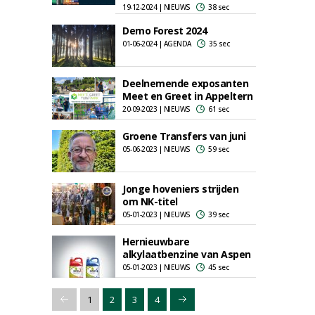
19-12-2024 | NIEUWS
38 sec
Demo Forest 2024
01-06-2024 | AGENDA
35 sec
Deelnemende exposanten
Meet en Greet in Appeltern
20-09-2023 | NIEUWS
61 sec
Groene Transfers van juni
05-06-2023 | NIEUWS
59 sec
Jonge hoveniers strijden
om NK-titel
05-01-2023 | NIEUWS
39 sec
Hernieuwbare
alkylaatbenzine van Aspen
05-01-2023 | NIEUWS
45 sec
1
2
3
4