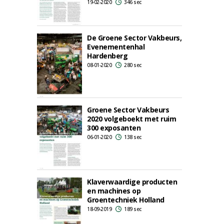
19-02-2020
346 sec
De Groene Sector Vakbeurs,
Evenementenhal
Hardenberg
08-01-2020
280 sec
Groene Sector Vakbeurs
2020 volgeboekt met ruim
300 exposanten
06-01-2020
138 sec
Klaverwaardige producten
en machines op
Groentechniek Holland
18-09-2019
189 sec