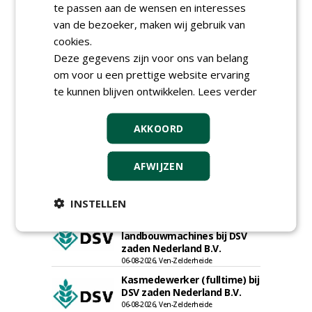
(fulltime) bij DSV zaden
te passen aan de wensen en interesses
Nederland B.V.
van de bezoeker, maken wij gebruik van
06-08-2026, Ven Zelderheide
cookies.
Meewerkend Voorman
Deze gegevens zijn voor ons van belang
Sportvelden bij
om voor u een prettige website ervaring
Werkorganisatie BUCH
09-07-2026, Castricum en Uitgeest
te kunnen blijven ontwikkelen.
Lees verder
Rayon- account manager
Nederland; regio Noord &
AKKOORD
regio Zuid
18-06-2026, Noord & regio Zuid
Export Manager bij PERFECT -
AFWIJZEN
Van Wamel (fulltime)
12-06-2026, Dreumel
INSTELLEN
Proefveldmedewerker/
Chauffeur
landbouwmachines bij DSV
zaden Nederland B.V.
06-08-2026, Ven-Zelderheide
Kasmedewerker (fulltime) bij
DSV zaden Nederland B.V.
06-08-2026, Ven-Zelderheide