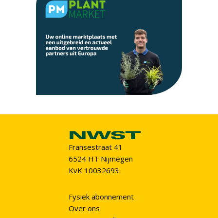
Fransestraat 41
6524 HT Nijmegen
KvK 10032693
Fysiek abonnement
Over ons