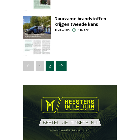
Duurzame brandstoffen
krijgen tweede kans
10-09-2019
316 sec
1
2