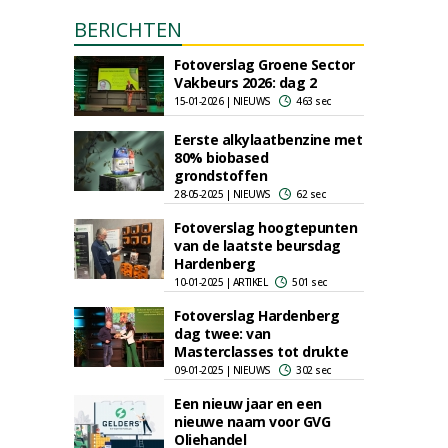
BERICHTEN
Fotoverslag Groene Sector
Vakbeurs 2026: dag 2
15-01-2026 | NIEUWS
463 sec
Eerste alkylaatbenzine met
80% biobased
grondstoffen
28-05-2025 | NIEUWS
62 sec
Fotoverslag hoogtepunten
van de laatste beursdag
Hardenberg
10-01-2025 | ARTIKEL
501 sec
Fotoverslag Hardenberg
dag twee: van
Masterclasses tot drukte
09-01-2025 | NIEUWS
302 sec
Een nieuw jaar en een
nieuwe naam voor GVG
Oliehandel