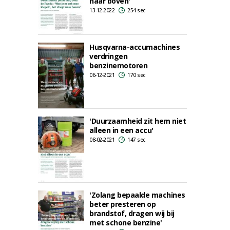
naar boven'
13-12-2022
254 sec
Husqvarna-accumachines
verdringen
benzinemotoren
06-12-2021
170 sec
'Duurzaamheid zit hem niet
alleen in een accu'
08-02-2021
147 sec
'Zolang bepaalde machines
beter presteren op
brandstof, dragen wij bij
met schone benzine'