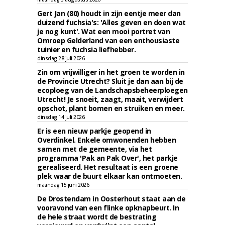
Gert Jan (80) houdt in zijn eentje meer dan
duizend fuchsia's: 'Alles geven en doen wat
je nog kunt'. Wat een mooi portret van
Omroep Gelderland van een enthousiaste
tuinier en fuchsia liefhebber.
dinsdag 28 juli 2026
Zin om vrijwilliger in het groen te worden in
de Provincie Utrecht? Sluit je dan aan bij de
ecoploeg van de Landschapsbeheerploegen
Utrecht! Je snoeit, zaagt, maait, verwijdert
opschot, plant bomen en struiken en meer.
dinsdag 14 juli 2026
Er is een nieuw parkje geopend in
Overdinkel. Enkele omwonenden hebben
samen met de gemeente, via het
programma 'Pak an Pak Over', het parkje
gerealiseerd. Het resultaat is een groene
plek waar de buurt elkaar kan ontmoeten.
maandag 15 juni 2026
De Drostendam in Oosterhout staat aan de
vooravond van een flinke opknapbeurt. In
de hele straat wordt de bestrating