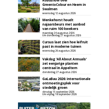
Roadshow over
GreentoColour en Heem in
Swalmen
woensdag 12 augustus 2026
Menkehorst houdt
najaarsbeurs met aanbod
van ruim 100 kwekers
maandag 24 augustus 2026
t/m donderdag 27 augustus 2026
Cursus laat zien hoe leifruit
past in moderne tuinen
woensdag 26 augustus 2026
Vakdag 'All About Annuals'
zet eenjarige planten
centraal in Appeltern
donderdag 27 augustus 2026
GaLaBau 2026: internationale
ontmoetingsplek voor
stedelijk groen
dinsdag 15 september 2026
t/m vrijdag 18 september 2026