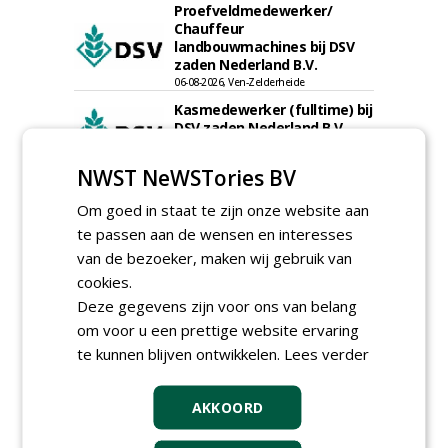
Proefveldmedewerker/
Chauffeur
landbouwmachines bij DSV
zaden Nederland B.V.
06-08-2026, Ven-Zelderheide
Kasmedewerker (fulltime) bij
DSV zaden Nederland B.V.
06-08-2026, Ven-Zelderheide
NWST NeWSTories BV
Groeiplaats specialist bij
Boomtotaalzorg32-40 uur
Om goed in staat te zijn onze website aan
30-07-2026, Schalkwijk
te passen aan de wensen en interesses
Boominspecteur bij
van de bezoeker, maken wij gebruik van
Boomtotaalzorg24-40 uur
cookies.
30-07-2026, Schalkwijk
Deze gegevens zijn voor ons van belang
Hoofdgreenkeeper (m/v)
om voor u een prettige website ervaring
Golfbaan KralingenOosthoek
te kunnen blijven ontwikkelen.
Lees verder
groepRotterdam
30-07-2026
AKKOORD
meer Groene Banen