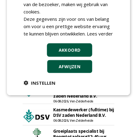
06-08-2026, Ven Zelderheide
van de bezoeker, maken wij gebruik van
Meewerkend Voorman
cookies.
Sportvelden bij
Deze gegevens zijn voor ons van belang
Werkorganisatie BUCH
09-07-2026, Castricum en Uitgeest
om voor u een prettige website ervaring
te kunnen blijven ontwikkelen.
Rayon- account manager
Lees verder
Nederland; regio Noord &
regio Zuid
AKKOORD
18-06-2026, Noord & regio Zuid
Export Manager bij PERFECT -
Van Wamel (fulltime)
AFWIJZEN
12-06-2026, Dreumel
Proefveldmedewerker/
INSTELLEN
Chauffeur
landbouwmachines bij DSV
zaden Nederland B.V.
06-08-2026, Ven-Zelderheide
Kasmedewerker (fulltime) bij
DSV zaden Nederland B.V.
06-08-2026, Ven-Zelderheide
Groeiplaats specialist bij
Boomtotaalzorg32-40 uur