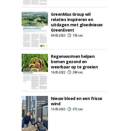
GreenMax Group wil
relaties inspireren en
uitdagen met gloednieuw
GreenEvent
04-05-2023
105 sec
Regenwormen helpen
bomen gezond en
weerbaar op te groeien
16-05-2022
284 sec
Nieuw bloed en een frisse
wind
13-05-2022
372 sec