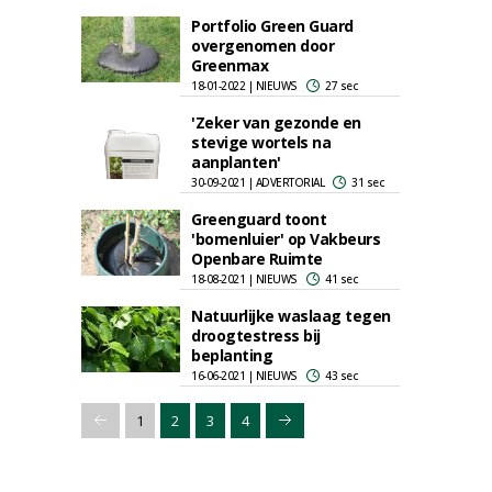
Portfolio Green Guard
overgenomen door
Greenmax
18-01-2022 | NIEUWS
27 sec
'Zeker van gezonde en
stevige wortels na
aanplanten'
30-09-2021 | ADVERTORIAL
31 sec
Greenguard toont
'bomenluier' op Vakbeurs
Openbare Ruimte
18-08-2021 | NIEUWS
41 sec
Natuurlijke waslaag tegen
droogtestress bij
beplanting
16-06-2021 | NIEUWS
43 sec
1
2
3
4