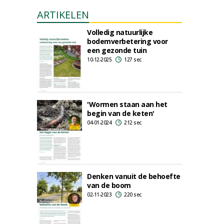
ARTIKELEN
Volledig natuurlijke
bodemverbetering voor
een gezonde tuin
10-12-2025
127 sec
'Wormen staan aan het
begin van de keten'
04-01-2024
212 sec
Denken vanuit de behoefte
van de boom
02-11-2023
220 sec