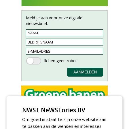
Meld je aan voor onze digitale
nieuwsbrief.
NWST NeWSTories BV
Allround
magazijnmedewerker
Om goed in staat te zijn onze website aan
(fulltime) bij DSV zaden
Nederland B.V.
te passen aan de wensen en interesses