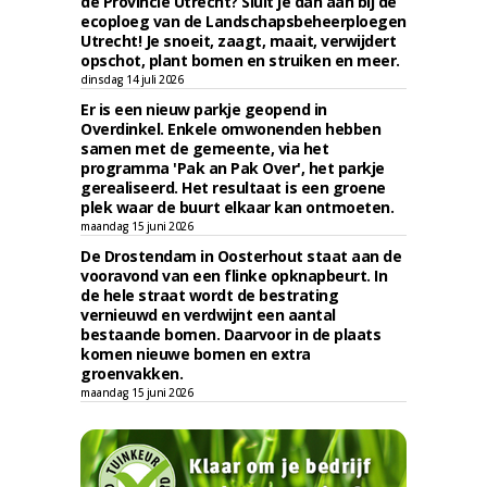
de Provincie Utrecht? Sluit je dan aan bij de
ecoploeg van de Landschapsbeheerploegen
Utrecht! Je snoeit, zaagt, maait, verwijdert
opschot, plant bomen en struiken en meer.
dinsdag 14 juli 2026
Er is een nieuw parkje geopend in
Overdinkel. Enkele omwonenden hebben
samen met de gemeente, via het
programma 'Pak an Pak Over', het parkje
gerealiseerd. Het resultaat is een groene
plek waar de buurt elkaar kan ontmoeten.
maandag 15 juni 2026
De Drostendam in Oosterhout staat aan de
vooravond van een flinke opknapbeurt. In
de hele straat wordt de bestrating
vernieuwd en verdwijnt een aantal
bestaande bomen. Daarvoor in de plaats
komen nieuwe bomen en extra
groenvakken.
maandag 15 juni 2026