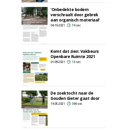
'Onbedekte bodem
verschraalt door gebrek
aan organisch materiaal'
04-10-2021
74 sec
Komt dat zien: Vakbeurs
Openbare Ruimte 2021
01-09-2021
13 sec
De zoektocht naar de
Gouden Gieter gaat door
14-05-2021
364 sec