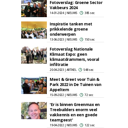
Fotoverslag: Groene Sector
Vakbeurs 2024
14-01-2024 | NIEUWS
385 sec
Inspiratie tanken met
prikkelende groene
onderwerpen
13-06-2023 | NIEUWS
150 sec
Fotoverslag Nationale
Klimaat Expo: geen
klimaatdrammers, vooral
infiltratie
20-04-2023 | ARTIKEL
548 sec
Meet & Greet voor Tuin &
Park 2022 in De Tuinen van
Appeltern
15-09-2022 | NIEUWS
72 sec
'Er is binnen Greenmax en
Treebuilders enorm veel
vakkennis en een goede
teamgeest'
19-04-2022 | NIEUWS
122 sec