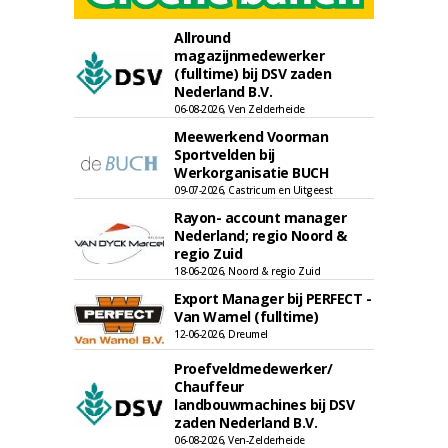
Allround
magazijnmedewerker
(fulltime) bij DSV zaden
Nederland B.V.
06-08-2026, Ven Zelderheide
Meewerkend Voorman
Sportvelden bij
Werkorganisatie BUCH
09-07-2026, Castricum en Uitgeest
Rayon- account manager
Nederland; regio Noord &
regio Zuid
18-06-2026, Noord & regio Zuid
Export Manager bij PERFECT -
Van Wamel (fulltime)
12-06-2026, Dreumel
Proefveldmedewerker/
Chauffeur
landbouwmachines bij DSV
zaden Nederland B.V.
06-08-2026, Ven-Zelderheide