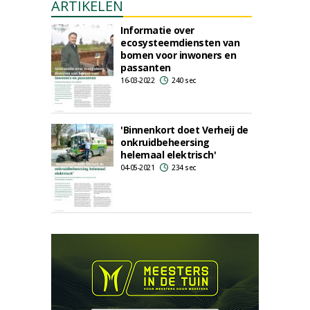
ARTIKELEN
Informatie over
ecosysteemdiensten van
bomen voor inwoners en
passanten
16-03-2022
240 sec
'Binnenkort doet Verheij de
onkruidbeheersing
helemaal elektrisch'
04-05-2021
234 sec