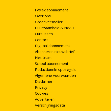
Fysiek abonnement
Over ons
Groenversneller
Duurzaamheid & NWST
Cursussen
Contact
Digitaal abonnement
Abonneren nieuwsbrief
Het team
School abonnement
Redactionele spelregels
Algemene voorwaarden
Disclaimer
Privacy
Cookies
Adverteren
Verschijningsdata