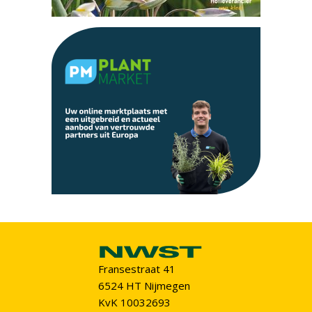
Fransestraat 41
6524 HT Nijmegen
KvK 10032693