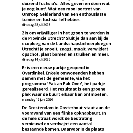
duizend fuchsia's: 'Alles geven en doen wat
je nog kunt'. Wat een mooi portret van
Omroep Gelderland van een enthousiaste
tuinier en fuchsia liefhebber.
dinsdag 28 juli 2026
Zin om vrijwilliger in het groen te worden in
de Provincie Utrecht? Sluit je dan aan bij de
ecoploeg van de Landschapsbeheerploegen
Utrecht! Je snoeit, zaagt, maait, verwijdert
opschot, plant bomen en struiken en meer.
dinsdag 14 juli 2026
Er is een nieuw parkje geopend in
Overdinkel. Enkele omwonenden hebben
samen met de gemeente, via het
programma 'Pak an Pak Over', het parkje
gerealiseerd. Het resultaat is een groene
plek waar de buurt elkaar kan ontmoeten.
maandag 15 juni 2026
De Drostendam in Oosterhout staat aan de
vooravond van een flinke opknapbeurt. In
de hele straat wordt de bestrating
vernieuwd en verdwijnt een aantal
bestaande bomen. Daarvoor in de plaats