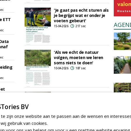
'Je gaat pas echt sturen als
sec
je begrijpt wat er onder je
e ETT
voeten gebeurt'
AGEN
15-04-2026
217 sec
sec
 Data
anaf
'Als we echt de natuur
volgen, moeten we leren
sec
soms niets te doen'
eiding
10-04-2026
187 sec
sec
oet
en
Van zorgplicht tot
groeiplaats: keuzes
en
bepalen boomwaarde bij
Tories BV
Nationale
sec
Boomverzorgingsdag
 te zijn onze website aan te passen aan de wensen en interesse
ar
02-04-2026
124 sec
ij gebruik van cookies.
jn voor ons van belang om voor u een prettige website ervaring 
r rukt