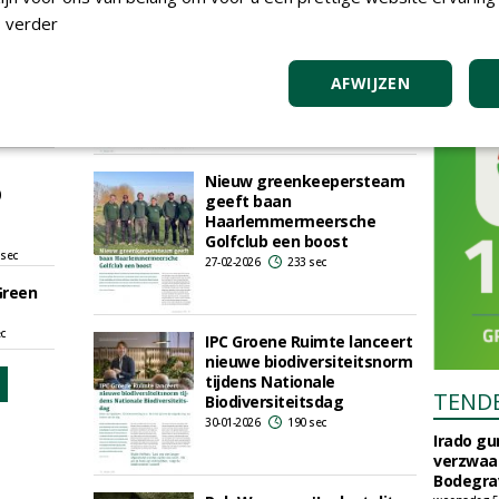
'Als we bomen écht
 verder
belangrijk vinden, moeten
sec
we er ook zo mee omgaan'
festo
AFWIJZEN
12-03-2026
193 sec
oods
ec
Nieuw greenkeepersteam
geeft baan
Haarlemmermeersche
Golfclub een boost
 sec
27-02-2026
233 sec
Green
ec
IPC Groene Ruimte lanceert
nieuwe biodiversiteitsnorm
tijdens Nationale
TEND
Biodiversiteitsdag
30-01-2026
190 sec
Irado g
verzwaa
Bodegrav