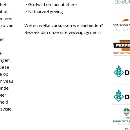
 het
> Grofwild en faunabeheer
t af,
> Natuurwetgeving
en een
ulp van
Weten welke cursussen we aanbieden?
Bezoek dan onze site www.ipcgroen.nl
gen
e
ingen,
 Deze
we op
sniveau
zonde
vier
heid
svisie