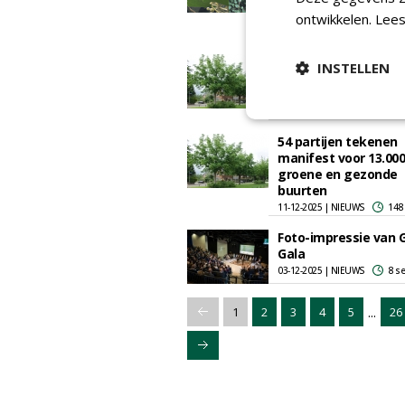
op
ontwikkelen.
Lees
15-01-2026 | NIEUWS
71 
54 parties sign mani
INSTELLEN
for 13,000 green and
healthy neighbourh
07-01-2026 | NEWS
157 s
54 partijen tekenen
manifest voor 13.000
groene en gezonde
buurten
11-12-2025 | NIEUWS
148
Foto-impressie van 
Gala
03-12-2025 | NIEUWS
8 s
...
1
2
3
4
5
26