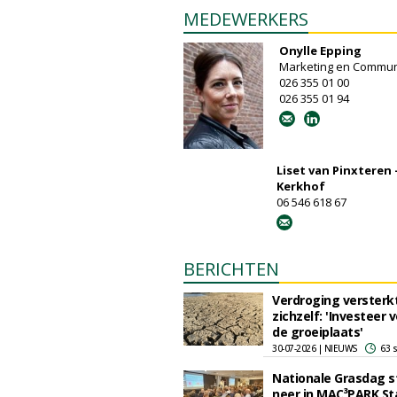
MEDEWERKERS
Onylle Epping
Marketing en Commun
026 355 01 00
026 355 01 94
Liset van Pinxteren 
Kerkhof
06 546 618 67
BERICHTEN
Verdroging versterk
zichzelf: 'Investeer v
de groeiplaats'
30-07-2026 | NIEUWS
63 
Nationale Grasdag st
neer in MAC³PARK St