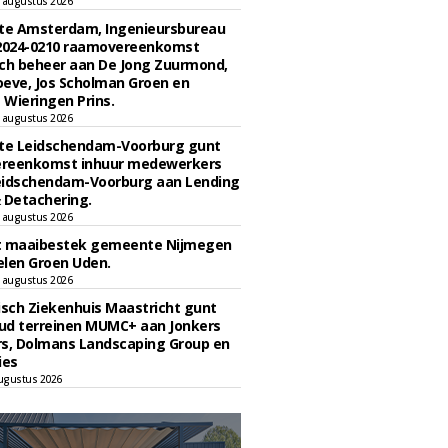
 augustus 2026
e Amsterdam, Ingenieursbureau
 2024-0210 raamovereenkomst
ch beheer aan De Jong Zuurmond,
eve, Jos Scholman Groen en
Wieringen Prins.
 augustus 2026
e Leidschendam-Voorburg gunt
reenkomst inhuur medewerkers
eidschendam-Voorburg aan Lending
 Detachering.
 augustus 2026
t maaibestek gemeente Nijmegen
len Groen Uden.
 augustus 2026
sch Ziekenhuis Maastricht gunt
ud terreinen MUMC+ aan Jonkers
rs, Dolmans Landscaping Group en
ies
ugustus 2026