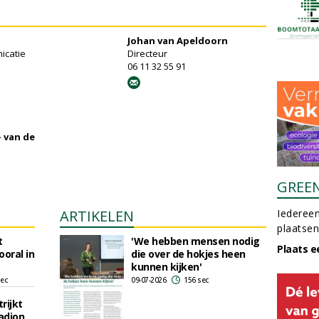
Johan van Apeldoorn
icatie
Directeur
06 11 32 55 91
- van de
GREE
ARTIKELEN
Iedereen
plaatsen
t
'We hebben mensen nodig
Plaats e
ooral in
die over de hokjes heen
kunnen kijken'
sec
09-07-2026
156 sec
rijkt
adion