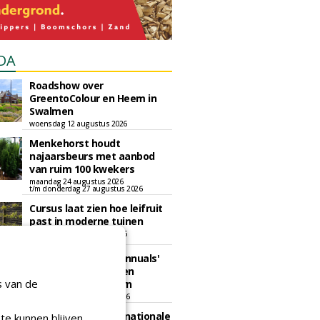
DA
Roadshow over
GreentoColour en Heem in
Swalmen
woensdag 12 augustus 2026
Menkehorst houdt
najaarsbeurs met aanbod
van ruim 100 kwekers
maandag 24 augustus 2026
t/m donderdag 27 augustus 2026
Cursus laat zien hoe leifruit
past in moderne tuinen
woensdag 26 augustus 2026
Vakdag 'All About Annuals'
zet eenjarige planten
s van de
centraal in Appeltern
donderdag 27 augustus 2026
GaLaBau 2026: internationale
te kunnen blijven