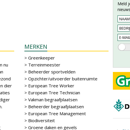
Meld j
nieuws
MERKEN
> Greenkeeper
n nu
> Terreinmeester
an
> Beheerder sportvelden
gezond
> Opzichter/uitvoerder buitenruimte
n dier
> European Tree Worker
aties
> European Tree Technician
diger
> Vakman begraafplaatsen
n.
> Beheerder begraafplaatsen
> European Tree Management
> Biodiversiteit
g
> Groene daken en gevels