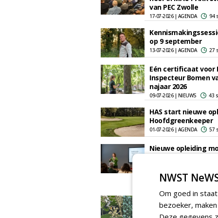
van PEC Zwolle
17-07-2026 | AGENDA
94 
Kennismakingssessi
op 9 september
13-07-2026 | AGENDA
27 
Eén certificaat voor
Inspecteur Bomen v
najaar 2026
09-07-2026 | NIEUWS
43 
HAS start nieuwe opl
Hoofdgreenkeeper
01-07-2026 | AGENDA
57 
Nieuwe opleiding m
kloof tussen beleid 
uitvoering in de
leefomgeving dicht
NWST NeWS
06-05-2026 | NIEUWS
85 
Om goed in staat
Van strak maaien na
bezoeker, maken w
meebewegen:
Deze gegevens zi
natuurvolgend behee