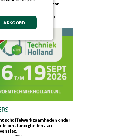
ontmoetingsplek voor
stedelijk groen
dinsdag 15 september 2026
t/m vrijdag 18 september 2026
AKKOORD
ERS
unt schoffelwerkzaamheden onder
rde omstandigheden aan
en Flex.