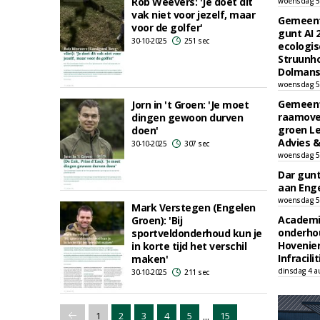
Rob Weevers: 'Je doet dit
woensdag 5
vak niet voor jezelf, maar
Gemeent
voor de golfer'
gunt AI
30-10-2025
251 sec
ecologis
Struunho
Dolmans 
woensdag 5
Gemeent
Jorn in 't Groen: 'Je moet
raamove
dingen gewoon durven
groen L
doen'
Advies &
30-10-2025
307 sec
woensdag 5
Dar gun
aan Enge
woensdag 5
Mark Verstegen (Engelen
Academi
Groen): 'Bij
onderho
sportveldonderhoud kun je
Hovenie
in korte tijd het verschil
Infracilit
maken'
dinsdag 4 a
30-10-2025
211 sec
...
1
2
3
4
5
15