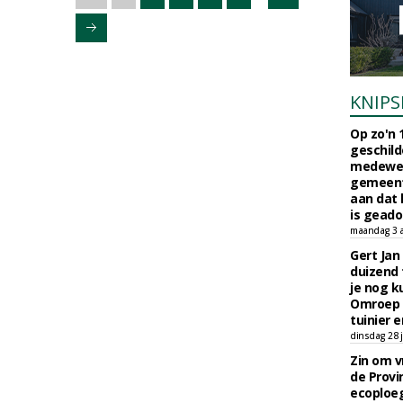
KNIPS
Op zo'n 
geschild
medewerk
gemeent
aan dat
is geado
maandag 3 
Gert Jan
duizend 
je nog k
Omroep 
tuinier e
dinsdag 28 j
Zin om vr
de Provin
ecoploe