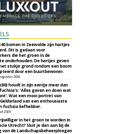
ELS
140 bomen in Zeewolde zijn hartjes
erd. Dit is gedaan voor
ers die het groen in de
e onderhouden. De hartjes geven
 het stukje grond rondom een boom
pteerd door een buurtbewoner.
augustus 2026
 (80) houdt in zijn eentje meer dan
fuchsia's: 'Alles geven en doen wat
unt'. Wat een mooi portret van
Gelderland van een enthousiaste
n fuchsia liefhebber.
uli 2026
ijwilliger in het groen te worden in
cie Utrecht? Sluit je dan aan bij de
g van de Landschapsbeheerploegen