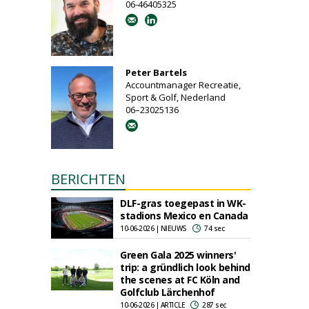
06-46405325
Peter Bartels
Accountmanager Recreatie,
Sport & Golf, Nederland
06–23025136
BERICHTEN
DLF-gras toegepast in WK-
stadions Mexico en Canada
10-06-2026 | NIEUWS
74 sec
Green Gala 2025 winners'
trip: a gründlich look behind
the scenes at FC Köln and
Golfclub Lärchenhof
10-06-2026 | ARTICLE
287 sec