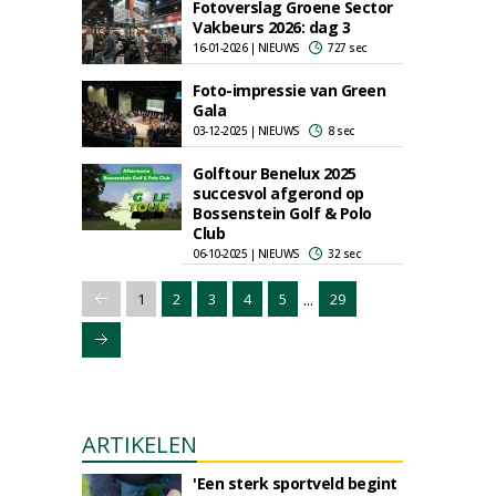
Fotoverslag Groene Sector
Vakbeurs 2026: dag 3
16-01-2026 | NIEUWS
727 sec
Foto-impressie van Green
Gala
03-12-2025 | NIEUWS
8 sec
Golftour Benelux 2025
succesvol afgerond op
Bossenstein Golf & Polo
Club
06-10-2025 | NIEUWS
32 sec
...
1
2
3
4
5
29
ARTIKELEN
'Een sterk sportveld begint