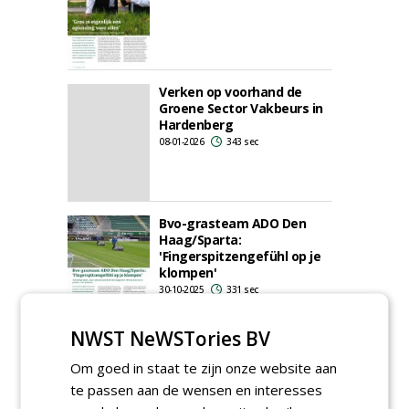
Verken op voorhand de
Groene Sector Vakbeurs in
Hardenberg
08-01-2026
343 sec
Bvo-grasteam ADO Den
Haag/Sparta:
'Fingerspitzengefühl op je
klompen'
30-10-2025
331 sec
NWST NeWSTories BV
'Dit is wat ik wil': van
Om goed in staat te zijn onze website aan
stagiair tot fieldmanager in
de Johan Cruijff ArenA
te passen aan de wensen en interesses
17-10-2025
299 sec