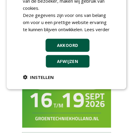
van de bezoeker, maken wij gebruik van
cookies.
Deze gegevens zijn voor ons van belang
om voor u een prettige website ervaring
...
1
2
3
4
5
21
te kunnen blijven ontwikkelen.
Lees verder
AKKOORD
AFWIJZEN
INSTELLEN