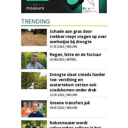
TRENDING
Schade aan gras door
trekker roept vragen op over
werkwijze bij droogte
31-07-2026 | NIEUWS
Regen, hitte en de factuur
02-08-2026 | ARTIKEL
Droogte slaat steeds harder
toe: verzilting en
watertekort zetten ook
stadsbomen onder druk
22-07-2026 | NIEUWS
Groene transfers juli
09-07-2026 | NIEUWS
Robotmaaier wordt
volwaardige collega in het