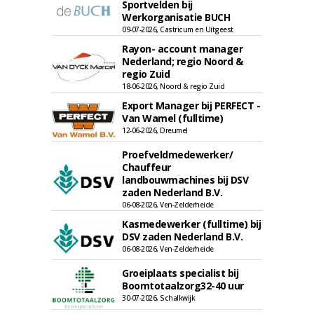
Sportvelden bij
Werkorganisatie BUCH
09-07-2026, Castricum en Uitgeest
Rayon- account manager
Nederland; regio Noord &
regio Zuid
18-06-2026, Noord & regio Zuid
Export Manager bij PERFECT -
Van Wamel (fulltime)
12-06-2026, Dreumel
Proefveldmedewerker/
Chauffeur
landbouwmachines bij DSV
zaden Nederland B.V.
06-08-2026, Ven-Zelderheide
Kasmedewerker (fulltime) bij
DSV zaden Nederland B.V.
06-08-2026, Ven-Zelderheide
Groeiplaats specialist bij
Boomtotaalzorg32-40 uur
30-07-2026, Schalkwijk