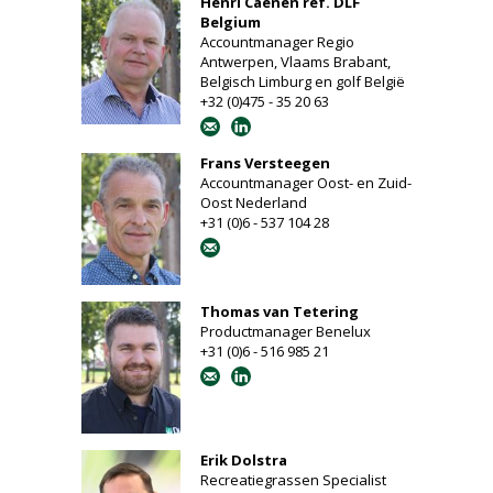
Henri Caenen ref. DLF
Belgium
Accountmanager Regio
Antwerpen, Vlaams Brabant,
Belgisch Limburg en golf België
+32 (0)475 - 35 20 63
Frans Versteegen
Accountmanager Oost- en Zuid-
Oost Nederland
+31 (0)6 - 537 104 28
Thomas van Tetering
Productmanager Benelux
+31 (0)6 - 516 985 21
Erik Dolstra
Recreatiegrassen Specialist