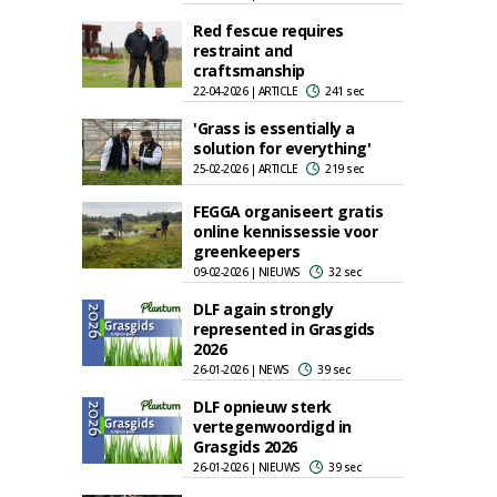
Red fescue requires
restraint and
craftsmanship
22-04-2026 | ARTICLE
241 sec
'Grass is essentially a
solution for everything'
25-02-2026 | ARTICLE
219 sec
FEGGA organiseert gratis
online kennissessie voor
greenkeepers
09-02-2026 | NIEUWS
32 sec
DLF again strongly
represented in Grasgids
2026
26-01-2026 | NEWS
39 sec
DLF opnieuw sterk
vertegenwoordigd in
Grasgids 2026
26-01-2026 | NIEUWS
39 sec