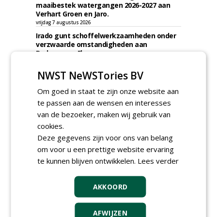
maaibestek watergangen 2026-2027 aan
Verhart Groen en Jaro.
vrijdag 7 augustus 2026
Irado gunt schoffelwerkzaamheden onder
verzwaarde omstandigheden aan
Bodegraven Flex.
woensdag 5 augustus 2026
NWST NeWSTories BV
Gemeente Amsterdam, Ingenieursbureau
gunt AI 2024-0210 raamovereenkomst
Om goed in staat te zijn onze website aan
ecologisch beheer aan De Jong Zuurmond,
Struunhoeve, Jos Scholman Groen en
te passen aan de wensen en interesses
Dolmans Wieringen Prins.
van de bezoeker, maken wij gebruik van
woensdag 5 augustus 2026
cookies.
Gemeente Leidschendam-Voorburg gunt
Deze gegevens zijn voor ons van belang
raamovereenkomst inhuur medewerkers
om voor u een prettige website ervaring
groen Leidschendam-Voorburg aan Lending
Advies & Detachering.
te kunnen blijven ontwikkelen.
Lees verder
woensdag 5 augustus 2026
Dar gunt maaibestek gemeente Nijmegen
AKKOORD
aan Engelen Groen Uden.
woensdag 5 augustus 2026
AFWIJZEN