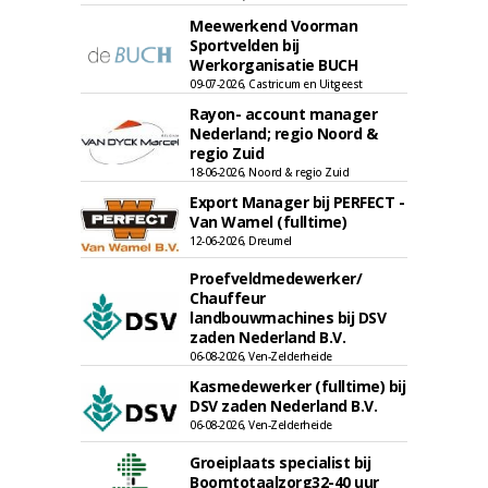
Meewerkend Voorman
Sportvelden bij
Werkorganisatie BUCH
09-07-2026, Castricum en Uitgeest
Rayon- account manager
Nederland; regio Noord &
regio Zuid
18-06-2026, Noord & regio Zuid
Export Manager bij PERFECT -
Van Wamel (fulltime)
12-06-2026, Dreumel
Proefveldmedewerker/
Chauffeur
landbouwmachines bij DSV
zaden Nederland B.V.
06-08-2026, Ven-Zelderheide
Kasmedewerker (fulltime) bij
DSV zaden Nederland B.V.
06-08-2026, Ven-Zelderheide
Groeiplaats specialist bij
Boomtotaalzorg32-40 uur