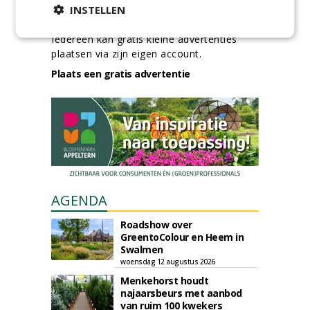
INSTELLEN
GREEN OUTLET
Iedereen kan gratis kleine advertenties
plaatsen via zijn eigen account.
Plaats een gratis advertentie
AGENDA
Roadshow over
GreentoColour en Heem in
Swalmen
woensdag 12 augustus 2026
Menkehorst houdt
najaarsbeurs met aanbod
van ruim 100 kwekers