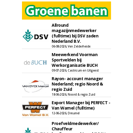
Allround
magazijnmedewerker
(fulltime) bij DSV zaden
Nederland B.V.
06-08-2026, Ven Zelderheide
Meewerkend Voorman
Sportvelden bij
Werkorganisatie BUCH
09-07-2026, Castricum en Uitgeest
Rayon- account manager
Nederland; regio Noord &
regio Zuid
18-06-2026, Noord & regio Zuid
Export Manager bij PERFECT -
Van Wamel (fulltime)
12-06-2026, Dreumel
Proefveldmedewerker/
Chauffeur