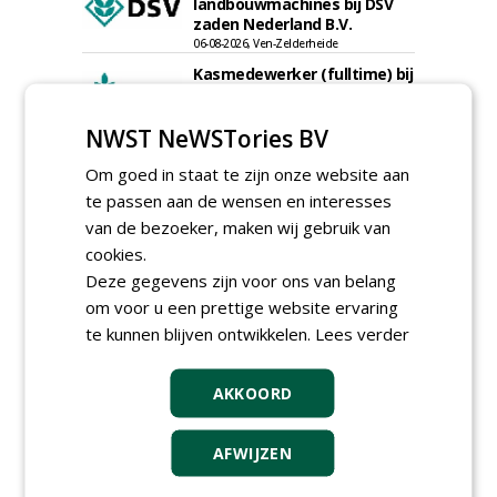
landbouwmachines bij DSV
zaden Nederland B.V.
06-08-2026, Ven-Zelderheide
Kasmedewerker (fulltime) bij
DSV zaden Nederland B.V.
06-08-2026, Ven-Zelderheide
NWST NeWSTories BV
Groeiplaats specialist bij
Boomtotaalzorg32-40 uur
Om goed in staat te zijn onze website aan
30-07-2026, Schalkwijk
te passen aan de wensen en interesses
van de bezoeker, maken wij gebruik van
Boominspecteur bij
Boomtotaalzorg24-40 uur
cookies.
30-07-2026, Schalkwijk
Deze gegevens zijn voor ons van belang
om voor u een prettige website ervaring
meer Groene Banen
te kunnen blijven ontwikkelen.
Lees verder
AKKOORD
AFWIJZEN