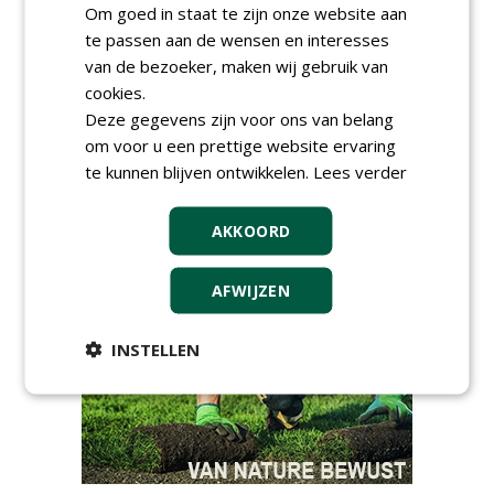
DSV zaden Nederland B.V.
Om goed in staat te zijn onze website aan
06-08-2026, Ven-Zelderheide
te passen aan de wensen en interesses
Groeiplaats specialist bij
van de bezoeker, maken wij gebruik van
Boomtotaalzorg32-40 uur
cookies.
30-07-2026, Schalkwijk
Deze gegevens zijn voor ons van belang
Boominspecteur bij
om voor u een prettige website ervaring
Boomtotaalzorg24-40 uur
te kunnen blijven ontwikkelen.
Lees verder
30-07-2026, Schalkwijk
Hoofdgreenkeeper (m/v)
AKKOORD
Golfbaan KralingenOosthoek
groepRotterdam
30-07-2026
AFWIJZEN
meer Groene Banen
INSTELLEN