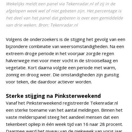
Wekelijks meldt een panel via Tekenradar.nl of zij in de
afgelopen week wel of niet gebeten zijn. Het percentage is
het deel van het panel dat gebeten is over een gemiddelde
van drie weken. Bron: Tekenradar.nl
Volgens de onderzoekers is de stijging het gevolg van een
bijzondere combinatie van weersomstandigheden. Na een
extreem droge periode in het voorjaar zorgde regen
halverwege mei voor meer vocht in de strooisellaag en
vegetatie. Kort daarna volgde een periode met warm,
zonnig en droog weer. Die omstandigheden zijn gunstig
voor teken, die daardoor actiever worden.
Sterke stijging na Pinksterweekend
Vanaf het Pinksterweekend registreerde Tekenradar.nl
een sterke toename van het aantal meldingen. Binnen het
vaste melderspanel steeg het aandeel mensen dat een
tekenbeet opliep in één week tijd van 16 naar 28 procent.
Daarmee werd het niveau van de piekweek van vorig jaar