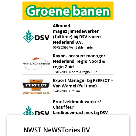
Allround
magazijnmedewerker
(fulltime) bij DSV zaden
Nederland B.V.
06-08-2026, Ven Zelderheide
Rayon- account manager
Nederland; regio Noord &
regio Zuid
18-06-2026, Noord & regio Zuid
Export Manager bij PERFECT -
Van Wamel (fulltime)
12-06-2026, Dreumel
Proefveldmedewerker/
Chauffeur
landbouwmachines bij DSV
zaden Nederland B.V.
06-08-2026, Ven-Zelderheide
NWST NeWSTories BV
Kasmedewerker (fulltime) bij