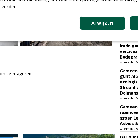
 verder
AFWIJZEN
TEND
Irado g
verzwaa
Bodegrav
woensdag 5
Gemeent
m te reageren.
gunt AI
ecologis
Struunho
Dolmans 
woensdag 5
Gemeent
raamove
groen L
Advies &
woensdag 5
Dar gun