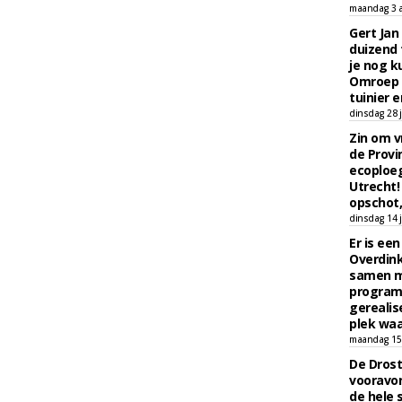
maandag 3 
Gert Jan
duizend 
je nog k
Omroep 
tuinier e
dinsdag 28 j
Zin om vr
de Provin
ecoploe
Utrecht!
opschot,
dinsdag 14 j
Er is ee
Overdin
samen m
programm
gerealis
plek waa
maandag 15 
De Drost
vooravon
de hele 