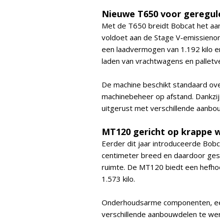
Nieuwe T650 voor geregu
Met de T650 breidt Bobcat het aa
voldoet aan de Stage V-emissieno
een laadvermogen van 1.192 kilo 
laden van vrachtwagens en palletv
De machine beschikt standaard ov
machinebeheer op afstand. Dankz
uitgerust met verschillende aanbo
MT120 gericht op krappe w
Eerder dit jaar introduceerde Bob
centimeter breed en daardoor ges
ruimte. De MT120 biedt een hefho
1.573 kilo.
Onderhoudsarme componenten, ee
verschillende aanbouwdelen te we