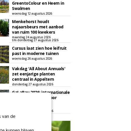
GreentoColour en Heem in
Swalmen
woensdag 12 augustus 2026
Menkehorst houdt
najaarsbeurs met aanbod
van ruim 100 kwekers
maandag 24 augustus 2026
t/m donderdag 27 augustus 2026
Cursus laat zien hoe leifruit
past in moderne tuinen
woensdag 26 augustus 2026
Vakdag 'All About Annuals'
zet eenjarige planten
centraal in Appeltern
donderdag 27 augustus 2026
GaLaBau 2026: internationale
ontmoetingsplek voor
stedelijk groen
dinsdag 15 september 2026
t/m vrijdag 18 september 2026
s van de
te kunnen blijven