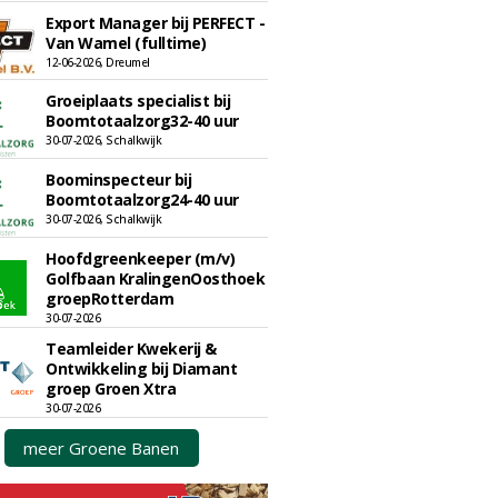
Export Manager bij PERFECT -
Van Wamel (fulltime)
12-06-2026, Dreumel
Groeiplaats specialist bij
Boomtotaalzorg32-40 uur
30-07-2026, Schalkwijk
Boominspecteur bij
Boomtotaalzorg24-40 uur
30-07-2026, Schalkwijk
Hoofdgreenkeeper (m/v)
Golfbaan KralingenOosthoek
groepRotterdam
30-07-2026
Teamleider Kwekerij &
Ontwikkeling bij Diamant
groep Groen Xtra
30-07-2026
meer Groene Banen