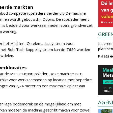
leerde markten
nbod compacte rupsladers verder uit. De machine
rm en wordt gebouwd in Dobris. De rupslader heeft
en is bedoeld voor werkzaamheden zoals grondverzet,
erwerking.
GREE
er het Machine IQ-telematicasysteem voor
Iedereen
plaatsen
ij het Bob-Tach-koppelsysteem kan de T650 worden
uwdelen.
Plaats e
erklocaties
cat de MT120-minirupslader. Deze machine is 91
chikt voor werkzaamheden op locaties met beperkte
ogte van 2,24 meter en een maximale kiplast van
AGEN
n lage bodemdruk en de mogelijkheid om met
rken moeten de machine geschikt maken voor zowel