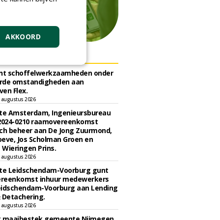
AKKOORD
ERS
unt schoffelwerkzaamheden onder
rde omstandigheden aan
en Flex.
 augustus 2026
e Amsterdam, Ingenieursbureau
 2024-0210 raamovereenkomst
ch beheer aan De Jong Zuurmond,
eve, Jos Scholman Groen en
Wieringen Prins.
 augustus 2026
e Leidschendam-Voorburg gunt
reenkomst inhuur medewerkers
eidschendam-Voorburg aan Lending
 Detachering.
 augustus 2026
t maaibestek gemeente Nijmegen