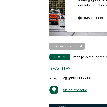
ontwikkelen.
Lees
INSTELLEN
InterTechno - BobCat
LOGIN
met je e-mailadres o
REACTIES
Er zijn nog geen reacties.
tip de redactie