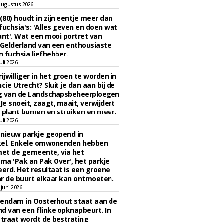
augustus 2026
 (80) houdt in zijn eentje meer dan
fuchsia's: 'Alles geven en doen wat
unt'. Wat een mooi portret van
Gelderland van een enthousiaste
n fuchsia liefhebber.
uli 2026
ijwilliger in het groen te worden in
cie Utrecht? Sluit je dan aan bij de
g van de Landschapsbeheerploegen
 Je snoeit, zaagt, maait, verwijdert
 plant bomen en struiken en meer.
uli 2026
n nieuw parkje geopend in
kel. Enkele omwonenden hebben
et de gemeente, via het
a 'Pak an Pak Over', het parkje
eerd. Het resultaat is een groene
r de buurt elkaar kan ontmoeten.
juni 2026
endam in Oosterhout staat aan de
d van een flinke opknapbeurt. In
straat wordt de bestrating