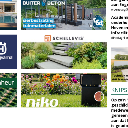
aan Enge
woensdag 5
Academi
onderho
Hovenie
Infracilit
dinsdag 4 a
KNIPS
Op zo'n 
geschild
medewerk
gemeent
aan dat
is geado