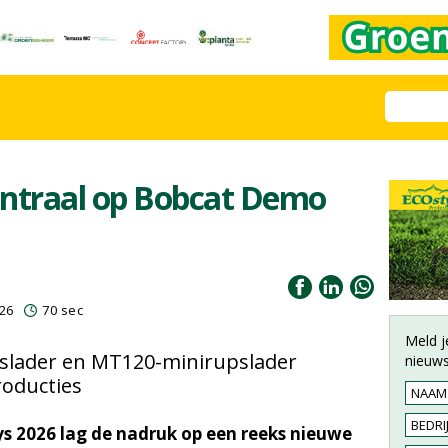
entraal op Bobcat Demo
026
70 sec
Meld j
pslader en MT120-minirupslader
nieuws
roducties
s 2026 lag de nadruk op een reeks nieuwe