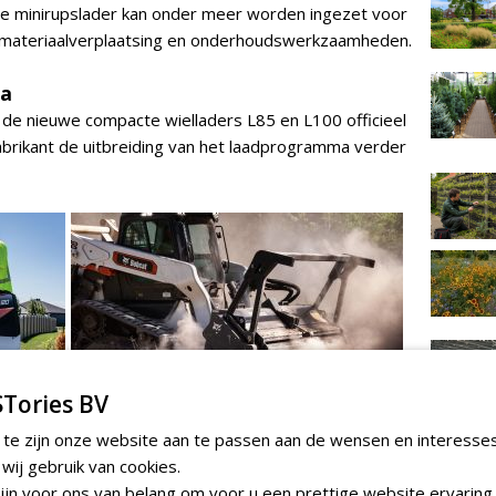
De minirupslader kan onder meer worden ingezet voor
, materiaalverplaatsing en onderhoudswerkzaamheden.
ma
 de nieuwe compacte wielladers L85 en L100 officieel
brikant de uitbreiding van het laadprogramma verder
Tories BV
 te zijn onze website aan te passen aan de wensen en interesse
ij gebruik van cookies.
jn voor ons van belang om voor u een prettige website ervaring 