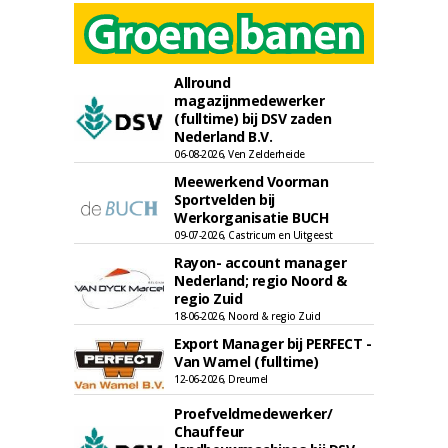
Allround
magazijnmedewerker
(fulltime) bij DSV zaden
Nederland B.V.
06-08-2026, Ven Zelderheide
Meewerkend Voorman
Sportvelden bij
Werkorganisatie BUCH
09-07-2026, Castricum en Uitgeest
Rayon- account manager
Nederland; regio Noord &
regio Zuid
18-06-2026, Noord & regio Zuid
Export Manager bij PERFECT -
Van Wamel (fulltime)
12-06-2026, Dreumel
Proefveldmedewerker/
Chauffeur