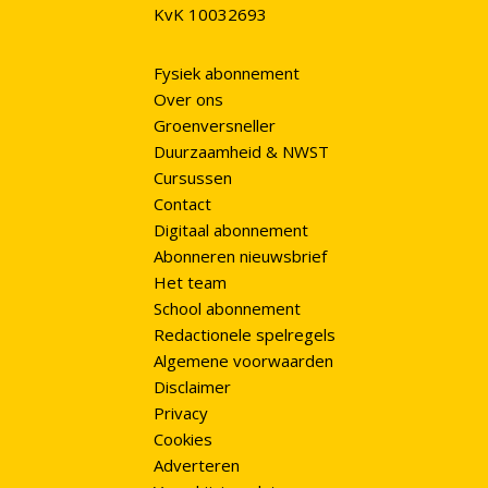
KvK 10032693
Fysiek abonnement
Over ons
Groenversneller
Duurzaamheid & NWST
Cursussen
Contact
Digitaal abonnement
Abonneren nieuwsbrief
Het team
School abonnement
Redactionele spelregels
Algemene voorwaarden
Disclaimer
Privacy
Cookies
Adverteren