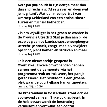
Gert Jan (80) houdt in zijn eentje meer dan
duizend fuchsia's: 'Alles geven en doen wat
je nog kunt'. Wat een mooi portret van
Omroep Gelderland van een enthousiaste
tuinier en fuchsia liefhebber.
dinsdag 28 juli 2026
Zin om vrijwilliger in het groen te worden in
de Provincie Utrecht? Sluit je dan aan bij de
ecoploeg van de Landschapsbeheerploegen
Utrecht! Je snoeit, zaagt, maait, verwijdert
opschot, plant bomen en struiken en meer.
dinsdag 14 juli 2026
Er is een nieuw parkje geopend in
Overdinkel. Enkele omwonenden hebben
samen met de gemeente, via het
programma 'Pak an Pak Over', het parkje
gerealiseerd. Het resultaat is een groene
plek waar de buurt elkaar kan ontmoeten.
maandag 15 juni 2026
De Drostendam in Oosterhout staat aan de
vooravond van een flinke opknapbeurt. In
de hele straat wordt de bestrating
vernieuwd en verdwijnt een aantal