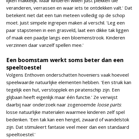
lijken makkelijk. Maar kinderen willen juist plekken die
veranderen, verrassen en waar iets te ontdekken valt.' Dat
betekent niet dat een tuin meteen volledig op de schop
moet. Juist simpele ingrepen maken al verschil. 'Leg een
paar stapstenen in een grasveld, laat een dikke tak liggen
of maak een paadje langs een bloemenstrook. Kinderen
verzinnen daar vanzelf spellen mee.'
Een boomstam werkt soms beter dan een
speeltoestel
Volgens Enthoven onderschatten hoveniers vaak hoeveel
speelwaarde natuurlijke elementen hebben. 'Een struik kan
tegelijk een hut, verstopplek en piratenschip zijn. Een
glijbaan heeft eigenlijk maar één functie.' Ze verwijst
daarbij naar onderzoek naar zogenoemde
loose parts
:
losse natuurlijke materialen waarmee kinderen zelf spel
bedenken. 'Een tak kan een hengel, zwaard of wandelstok
zijn. Dat stimuleert fantasie veel meer dan een standaard
speeltoestel.'