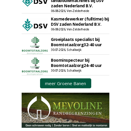
landbouwmachines bij DSV
zaden Nederland B.V.
06-08-2026, Ven-Zelderheide
Kasmedewerker (fulltime) bij
DSV zaden Nederland B.V.
06-08-2026, Ven-Zelderheide
Groeiplaats specialist bij
Boomtotaalzorg32-40 uur
30-07-2026, Schalkwijk
Boominspecteur bij
Boomtotaalzorg24-40 uur
30-07-2026, Schalkwijk
meer Groene Banen