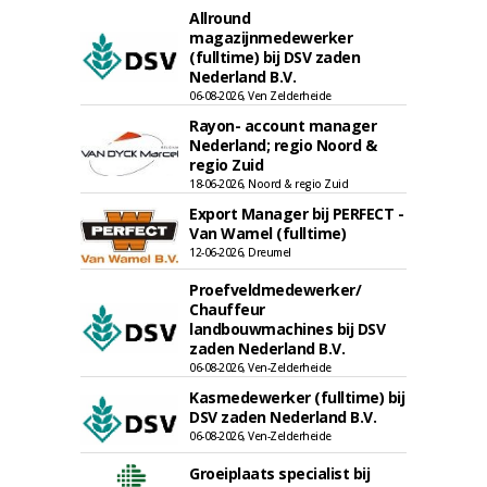
Allround
magazijnmedewerker
(fulltime) bij DSV zaden
Nederland B.V.
06-08-2026, Ven Zelderheide
Rayon- account manager
Nederland; regio Noord &
regio Zuid
18-06-2026, Noord & regio Zuid
Export Manager bij PERFECT -
Van Wamel (fulltime)
12-06-2026, Dreumel
Proefveldmedewerker/
Chauffeur
landbouwmachines bij DSV
zaden Nederland B.V.
06-08-2026, Ven-Zelderheide
Kasmedewerker (fulltime) bij
DSV zaden Nederland B.V.
06-08-2026, Ven-Zelderheide
Groeiplaats specialist bij