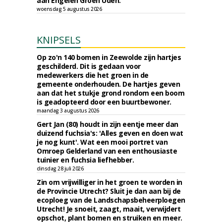
aan Engelen Groen Uden.
woensdag 5 augustus 2026
KNIPSELS
Op zo'n 140 bomen in Zeewolde zijn hartjes
geschilderd. Dit is gedaan voor
medewerkers die het groen in de
gemeente onderhouden. De hartjes geven
aan dat het stukje grond rondom een boom
is geadopteerd door een buurtbewoner.
maandag 3 augustus 2026
Gert Jan (80) houdt in zijn eentje meer dan
duizend fuchsia's: 'Alles geven en doen wat
je nog kunt'. Wat een mooi portret van
Omroep Gelderland van een enthousiaste
tuinier en fuchsia liefhebber.
dinsdag 28 juli 2026
Zin om vrijwilliger in het groen te worden in
de Provincie Utrecht? Sluit je dan aan bij de
ecoploeg van de Landschapsbeheerploegen
Utrecht! Je snoeit, zaagt, maait, verwijdert
opschot, plant bomen en struiken en meer.