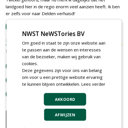
landgoed hier in de regio enorm veel aanzien heeft. Ik ben
er zelfs voor naar Delden verhuisd!'
LOGIN
met je e-mailadres om te reageren.
NWST NeWSTories BV
REACTIES
Om goed in staat te zijn onze website aan
te passen aan de wensen en interesses
Er zijn nog geen reacties.
van de bezoeker, maken wij gebruik van
cookies.
download artikel
Deze gegevens zijn voor ons van belang
om voor u een prettige website ervaring
bestel tijdschrift
te kunnen blijven ontwikkelen.
Lees verder
tip de redactie
AKKOORD
AFWIJZEN