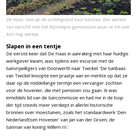
De Haas, met op de achtergrond haar kantoor. Een wereld
van verschil met het Nijmeegse gymnasium waar ze tot voor
kort nog werkte.
Slapen in een tentje
De eerste keer dat De Haas in aanraking met haar huidige
werkgever kwam, was tijdens een excursie met de
tuinvrijwilligers van Doorwerth naar Twickel. 'De tuinbaas
van Twickel knoopte een praatje aan en merkte op dat ze
daar op de middellange termijn een vervanger zochten
voor de hovenier, die met pensioen zou gaan. Ik was
inmiddels lid van de tuincommissie en had me in de loop
der tijd steeds meer verdiept in allerlei historische
bronnen over moestuinen, zoals het standaardwerk 'Den
Nederlandtsen Hovenier' van Jan van der Groen, de
tuinman van koning Willem III.'