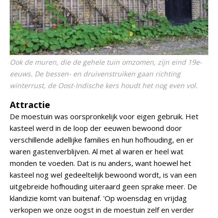
Ook de muren, die de gehele tuin omzomen, zijn eind 19e-
eeuws. De bessen- en druivenstruiken gaan richting
winterrust, de Oost-Indische kers houdt het nog even vol.
Attractie
De moestuin was oorspronkelijk voor eigen gebruik. Het
kasteel werd in de loop der eeuwen bewoond door
verschillende adellijke families en hun hofhouding, en er
waren gastenverblijven. Al met al waren er heel wat
monden te voeden. Dat is nu anders, want hoewel het
kasteel nog wel gedeeltelijk bewoond wordt, is van een
uitgebreide hofhouding uiteraard geen sprake meer. De
klandizie komt van buitenaf. 'Op woensdag en vrijdag
verkopen we onze oogst in de moestuin zelf en verder