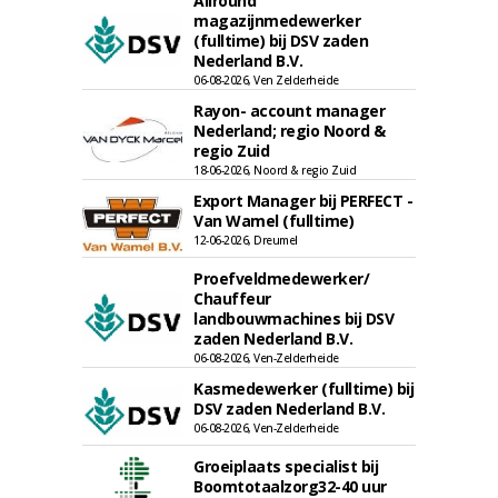
Allround
magazijnmedewerker
(fulltime) bij DSV zaden
Nederland B.V.
06-08-2026, Ven Zelderheide
Rayon- account manager
Nederland; regio Noord &
regio Zuid
18-06-2026, Noord & regio Zuid
Export Manager bij PERFECT -
Van Wamel (fulltime)
12-06-2026, Dreumel
Proefveldmedewerker/
Chauffeur
landbouwmachines bij DSV
zaden Nederland B.V.
06-08-2026, Ven-Zelderheide
Kasmedewerker (fulltime) bij
DSV zaden Nederland B.V.
06-08-2026, Ven-Zelderheide
Groeiplaats specialist bij
Boomtotaalzorg32-40 uur