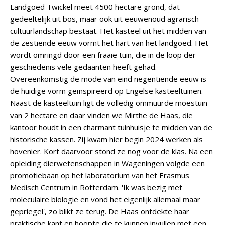
Landgoed Twickel meet 4500 hectare grond, dat
gedeeltelijk uit bos, maar ook uit eeuwenoud agrarisch
cultuurlandschap bestaat. Het kasteel uit het midden van
de zestiende eeuw vormt het hart van het landgoed. Het
wordt omringd door een fraaie tuin, die in de loop der
geschiedenis vele gedaanten heeft gehad.
Overeenkomstig de mode van eind negentiende eeuw is
de huidige vorm geïnspireerd op Engelse kasteeltuinen.
Naast de kasteeltuin ligt de volledig ommuurde moestuin
van 2 hectare en daar vinden we Mirthe de Haas, die
kantoor houdt in een charmant tuinhuisje te midden van de
historische kassen. Zij kwam hier begin 2024 werken als
hovenier. Kort daarvoor stond ze nog voor de klas. Na een
opleiding dierwetenschappen in Wageningen volgde een
promotiebaan op het laboratorium van het Erasmus
Medisch Centrum in Rotterdam. 'Ik was bezig met
moleculaire biologie en vond het eigenlijk allemaal maar
gepriegel', zo blikt ze terug. De Haas ontdekte haar
praktische kant en hoopte die te kunnen invullen met een