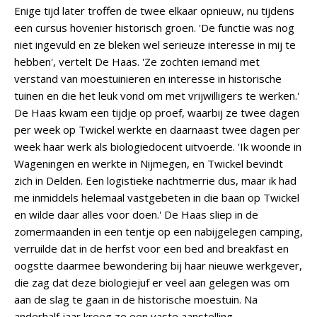
Enige tijd later troffen de twee elkaar opnieuw, nu tijdens
een cursus hovenier historisch groen. 'De functie was nog
niet ingevuld en ze bleken wel serieuze interesse in mij te
hebben', vertelt De Haas. 'Ze zochten iemand met
verstand van moestuinieren en interesse in historische
tuinen en die het leuk vond om met vrijwilligers te werken.'
De Haas kwam een tijdje op proef, waarbij ze twee dagen
per week op Twickel werkte en daarnaast twee dagen per
week haar werk als biologiedocent uitvoerde. 'Ik woonde in
Wageningen en werkte in Nijmegen, en Twickel bevindt
zich in Delden. Een logistieke nachtmerrie dus, maar ik had
me inmiddels helemaal vastgebeten in die baan op Twickel
en wilde daar alles voor doen.' De Haas sliep in de
zomermaanden in een tentje op een nabijgelegen camping,
verruilde dat in de herfst voor een bed and breakfast en
oogstte daarmee bewondering bij haar nieuwe werkgever,
die zag dat deze biologiejuf er veel aan gelegen was om
aan de slag te gaan in de historische moestuin. Na
anderhalf jaar kreeg ze een vaste aanstelling.