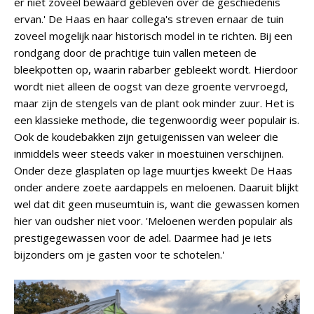
er niet zoveel bewaard gebleven over de geschiedenis
ervan.' De Haas en haar collega's streven ernaar de tuin
zoveel mogelijk naar historisch model in te richten. Bij een
rondgang door de prachtige tuin vallen meteen de
bleekpotten op, waarin rabarber gebleekt wordt. Hierdoor
wordt niet alleen de oogst van deze groente vervroegd,
maar zijn de stengels van de plant ook minder zuur. Het is
een klassieke methode, die tegenwoordig weer populair is.
Ook de koudebakken zijn getuigenissen van weleer die
inmiddels weer steeds vaker in moestuinen verschijnen.
Onder deze glasplaten op lage muurtjes kweekt De Haas
onder andere zoete aardappels en meloenen. Daaruit blijkt
wel dat dit geen museumtuin is, want die gewassen komen
hier van oudsher niet voor. 'Meloenen werden populair als
prestigegewassen voor de adel. Daarmee had je iets
bijzonders om je gasten voor te schotelen.'