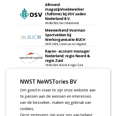
Allround
magazijnmedewerker
(fulltime) bij DSV zaden
Nederland B.V.
06-08-2026, Ven Zelderheide
Meewerkend Voorman
Sportvelden bij
Werkorganisatie BUCH
09-07-2026, Castricum en Uitgeest
Rayon- account manager
Nederland; regio Noord &
regio Zuid
18-06-2026, Noord & regio Zuid
Export Manager bij PERFECT -
Van Wamel (fulltime)
NWST NeWSTories BV
12-06-2026, Dreumel
Om goed in staat te zijn onze website aan
Proefveldmedewerker/
Chauffeur
te passen aan de wensen en interesses
landbouwmachines bij DSV
van de bezoeker, maken wij gebruik van
zaden Nederland B.V.
cookies.
06-08-2026, Ven-Zelderheide
Deze gegevens zijn voor ons van belang
Kasmedewerker (fulltime) bij