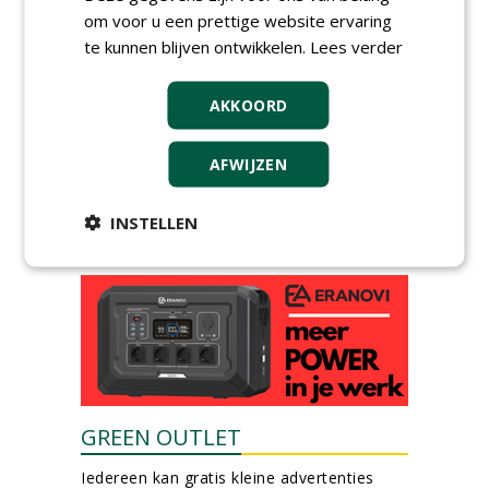
DSV zaden Nederland B.V.
om voor u een prettige website ervaring
06-08-2026, Ven-Zelderheide
te kunnen blijven ontwikkelen.
Lees verder
Groeiplaats specialist bij
Boomtotaalzorg32-40 uur
AKKOORD
30-07-2026, Schalkwijk
Boominspecteur bij
AFWIJZEN
Boomtotaalzorg24-40 uur
30-07-2026, Schalkwijk
INSTELLEN
meer Groene Banen
GREEN OUTLET
Iedereen kan gratis kleine advertenties