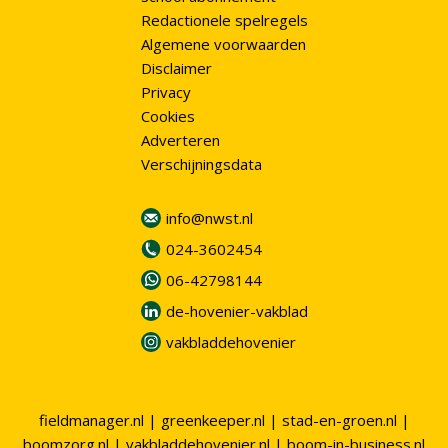
Redactionele spelregels
Algemene voorwaarden
Disclaimer
Privacy
Cookies
Adverteren
Verschijningsdata
info@nwst.nl
024-3602454
06-42798144
de-hovenier-vakblad
vakbladdehovenier
fieldmanager.nl
|
greenkeeper.nl
|
stad-en-groen.nl
|
boomzorg.nl
|
vakbladdehovenier.nl
|
boom-in-business.nl