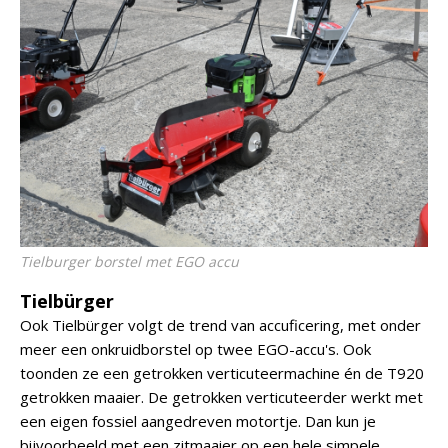
Tielburger borstel met EGO accu
Tielbürger
Ook Tielbürger volgt de trend van accuficering, met onder
meer een onkruidborstel op twee EGO-accu's. Ook
toonden ze een getrokken verticuteermachine én de T920
getrokken maaier. De getrokken verticuteerder werkt met
een eigen fossiel aangedreven motortje. Dan kun je
bijvoorbeeld met een zitmaaier op een hele simpele