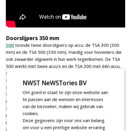
Doorslijpers 350 mm
Stihl
toonde twee doorslijpers op accu: de TSA 300 (300
mm) en de TSA 500 (350 mm). Handig voor hoveniers die
ook zwaarder slijpwerk in hun werk tegenkomen. De TSA
500 werkt met twee accu's en de TSA 300 met één accu.
Dat is belangrijk nieuws, omdat je ziet dat hoveniers ook
steeds vaker grote banden door moeten slijpen.
NWST NeWSTories BV
Daarnaast was er een telescoopsteel voor de GTA 26 en
Om goed in staat te zijn onze website aan
HSA 26 - praktisch. Niet echt professioneel gereedschap,
te passen aan de wensen en interesses
maar toch handig in de bus. En niet al te duur. .
van de bezoeker, maken wij gebruik van
De hoveniers die de GTA 40 minikettingzaag gebruiken
cookies.
moet ik tot nu toe teleurstellen. Voor die populaire
Deze gegevens zijn voor ons van belang
machines is er nog geen telescooppaal beschikbaar, maar
om voor u een prettige website ervaring
die zou wel komen.