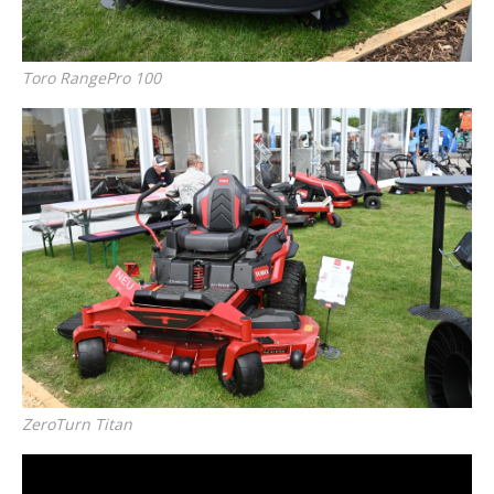
Toro RangePro 100
ZeroTurn Titan