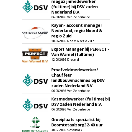
magazijnmedewerker
(fulltime) bij DSV zaden
Nederland B.V.
06-08-2026, Ven Zelderheide
Rayon- account manager
Nederland; regio Noord &
regio Zuid
18-06-2026, Noord & regio Zuid
Export Manager bij PERFECT -
Van Wamel (fulltime)
12-06-2026, Dreumel
Proefveldmedewerker/
Chauffeur
landbouwmachines bij DSV
zaden Nederland B.V.
06-08-2026, Ven-Zelderheide
Kasmedewerker (fulltime) bij
DSV zaden Nederland B.V.
06-08-2026, Ven-Zelderheide
Groeiplaats specialist bij
Boomtotaalzorg32-40 uur
30-07-2026, Schalkwijk