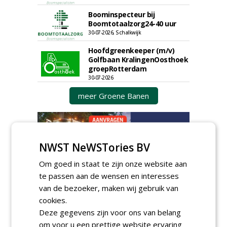
Boominspecteur bij
Boomtotaalzorg24-40 uur
30-07-2026, Schalkwijk
Hoofdgreenkeeper (m/v)
Golfbaan KralingenOosthoek
groepRotterdam
30-07-2026
meer Groene Banen
NWST NeWSTories BV
Om goed in staat te zijn onze website aan
te passen aan de wensen en interesses
GREEN OUTLET
van de bezoeker, maken wij gebruik van
cookies.
Iedereen kan gratis kleine advertenties
Deze gegevens zijn voor ons van belang
plaatsen via zijn eigen account.
om voor u een prettige website ervaring