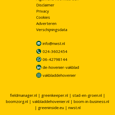
Disclaimer
Privacy
Cookies
Adverteren
Verschijningsdata
info@nwst.nl
024-3602454
06-42798144
de-hovenier-vakblad
vakbladdehovenier
fieldmanager.nl
|
greenkeeper.nl
|
stad-en-groen.nl
|
boomzorg.nl
|
vakbladdehovenier.nl
|
boom-in-business.nl
|
greeninside.eu
|
nwst.nl