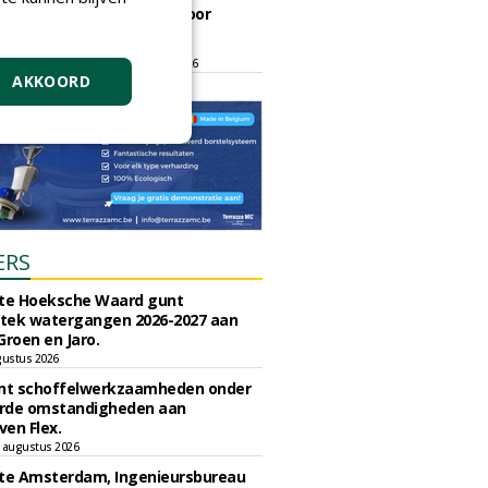
ontmoetingsplek voor
stedelijk groen
dinsdag 15 september 2026
t/m vrijdag 18 september 2026
AKKOORD
ERS
e Hoeksche Waard gunt
tek watergangen 2026-2027 aan
Groen en Jaro.
gustus 2026
unt schoffelwerkzaamheden onder
rde omstandigheden aan
en Flex.
 augustus 2026
e Amsterdam, Ingenieursbureau