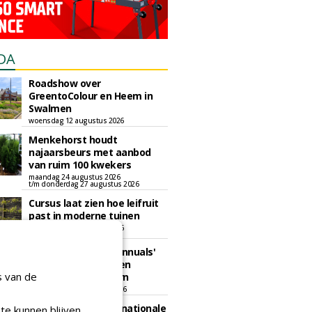
DA
Roadshow over
GreentoColour en Heem in
Swalmen
woensdag 12 augustus 2026
Menkehorst houdt
najaarsbeurs met aanbod
van ruim 100 kwekers
maandag 24 augustus 2026
t/m donderdag 27 augustus 2026
Cursus laat zien hoe leifruit
past in moderne tuinen
woensdag 26 augustus 2026
Vakdag 'All About Annuals'
zet eenjarige planten
s van de
centraal in Appeltern
donderdag 27 augustus 2026
GaLaBau 2026: internationale
te kunnen blijven