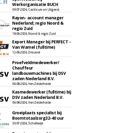
Werkorganisatie BUCH
09-07-2026, Castricum en Uitgeest
Rayon- account manager
Nederland; regio Noord &
regio Zuid
18-06-2026, Noord & regio Zuid
Export Manager bij PERFECT -
Van Wamel (fulltime)
12-06-2026, Dreumel
Proefveldmedewerker/
Chauffeur
landbouwmachines bij DSV
zaden Nederland B.V.
06-08-2026, Ven-Zelderheide
Kasmedewerker (fulltime) bij
DSV zaden Nederland B.V.
06-08-2026, Ven-Zelderheide
Groeiplaats specialist bij
Boomtotaalzorg32-40 uur
30-07-2026, Schalkwijk