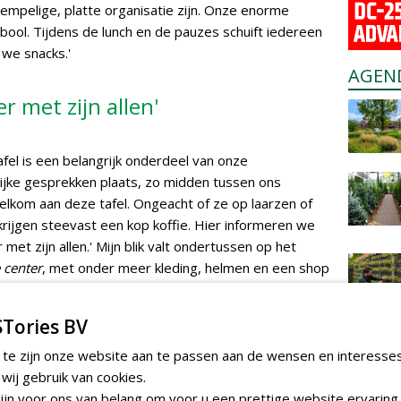
mpelige, platte organisatie zijn. Onze enorme
ool. Tijdens de lunch en de pauzes schuift iedereen
 we snacks.'
AGEN
r met zijn allen'
fel is een belangrijk onderdeel van onze
grijke gesprekken plaats, zo midden tussen ons
elkom aan deze tafel. Ongeacht of ze op laarzen of
rijgen steevast een kop koffie. Hier informeren we
met zijn allen.' Mijn blik valt ondertussen op het
 center
, met onder meer kleding, helmen en een shop
hier dus alles voor de voertuigen onder één dak. Het
uitinstallatie met sproeiboom als accessoire op te
Tories BV
 te zijn onze website aan te passen aan de wensen en interesse
ij gebruik van cookies.
 'Lub' aangesproken wil worden - zijn rol als
jn voor ons van belang om voor u een prettige website ervaring 