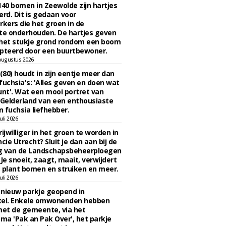
140 bomen in Zeewolde zijn hartjes
erd. Dit is gedaan voor
ers die het groen in de
e onderhouden. De hartjes geven
 het stukje grond rondom een boom
pteerd door een buurtbewoner.
augustus 2026
 (80) houdt in zijn eentje meer dan
fuchsia's: 'Alles geven en doen wat
unt'. Wat een mooi portret van
Gelderland van een enthousiaste
n fuchsia liefhebber.
uli 2026
ijwilliger in het groen te worden in
cie Utrecht? Sluit je dan aan bij de
g van de Landschapsbeheerploegen
 Je snoeit, zaagt, maait, verwijdert
 plant bomen en struiken en meer.
uli 2026
n nieuw parkje geopend in
kel. Enkele omwonenden hebben
et de gemeente, via het
a 'Pak an Pak Over', het parkje