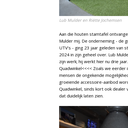
Lub Mulder en Riëtte Jochemsen
Aan die houten stamtafel ontvang
Mulder mij. De onderneming - de gr
UTV's - ging 23 jaar geleden van s
2024 in zijn geheel over. Lub Muld
zijn werk; hij werkt hier nu drie j
Quadwinkel<<<< Zoals we eerder i
mensen de ongekende mogelijkhede
groeiende accessoire-aanbod word
Quadwinkel, sinds kort ook dealer
dat duidelijk laten zien.