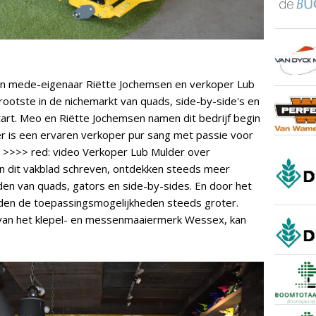
en mede-eigenaar Riëtte Jochemsen en verkoper Lub
ootste in de nichemarkt van quads, side-by-side's en
tart. Meo en Riëtte Jochemsen namen dit bedrijf begin
er is een ervaren verkoper pur sang met passie voor
aar. >>>> red: video Verkoper Lub Mulder over
n dit vakblad schreven, ontdekken steeds meer
n van quads, gators en side-by-sides. En door het
en de toepassingsmogelijkheden steeds groter.
 van het klepel- en messenmaaiermerk Wessex, kan