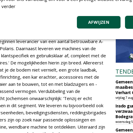
 in de bouw. Het mooie van Quadwinkel vind ik de
 verder
n de totaal verschillende soorten klanten, zoals
 paardenhouders en hoveniers, tot Defensie aan toe.
AFWIJZEN
et bij het juiste baasje terechtkomen. Ik luister vooral
men hoe ze een machine en hulpmiddelen willen
beginnen leverancier van een aantal betrouwbare A-
Polaris. Daarnaast leveren we machines van de
klantspecifiek en gebruiksklaar af, compleet met de
s.' De mogelijkheden hierin zijn breed. Allereerst
at je de bodem niet vernielt, een grote laadbak,
TEND
inrichting, een kar erachter, accessoires met de
Gemeent
er aan te bouwen, tot en met bladzuigers en -
maaibes
ijpassend vermogen. Verdubbeling van de
Verhart 
ht Jochemsen onwaarschijnlijk: 'Tenzij er echt
vrijdag 7 au
men in dit segment. We leveren nu bijvoorbeeld ook
Irado g
verzwaa
rseenheden, beveiligingsdiensten, reddingsbrigades
Bodegrav
rs zijn op zoek naar passende oplossingen en
woensdag 5
ine, wendbare machine te ontdekken. Uiteraard zijn
Gemeent