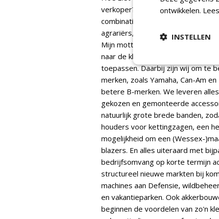
verkoper? 'Eerder was ik verkoper
ontwikkelen.
Lees
combinatie van de vele producten e
agrariërs, provincies, gemeenten,
INSTELLEN
Mijn motto is: de juiste machine mo
naar de klanten om erachter te ko
toepassen. Daarbij zijn wij om te 
merken, zoals Yamaha, Can-Am en 
betere B-merken. We leveren alles 
gekozen en gemonteerde accessoire
natuurlijk grote brede banden, zod
houders voor kettingzagen, een hef
mogelijkheid om een (Wessex-)maai
blazers. En alles uiteraard met b
bedrijfsomvang op korte termijn ac
structureel nieuwe markten bij ko
machines aan Defensie, wildbehee
en vakantieparken. Ook akkerbouwe
beginnen de voordelen van zo'n kle