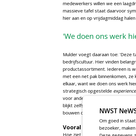
medewerkers willen we een laagdre
massieve tafel staat daarvoor symb
hier aan en op vrijdagmiddag halen
'We doen ons werk hie
Mulder voegt daaraan toe: 'Deze ta
bedrijfscultuur. Hier vinden belan
productassortiment. Iedereen is w
met een net pak binnenkomen, ze k
elkaar, want we doen ons werk hier 
strategisch opgestelde
experience
voor andere accessoires. Je vindt 
blijkt zelfs mogelijk te zijn een sp
NWST NeWS
bouwen op een quad.
Om goed in staat
Vooral luisteren
bezoeker, maken w
Hoe ziet Mulder - die het liefst met
Deze gegevens zi