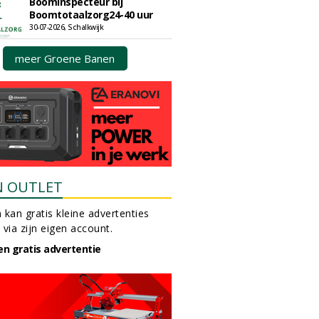
Boominspecteur bij
Boomtotaalzorg24-40 uur
30-07-2026, Schalkwijk
meer Groene Banen
N OUTLET
 kan gratis kleine advertenties
 via zijn eigen account.
en gratis advertentie