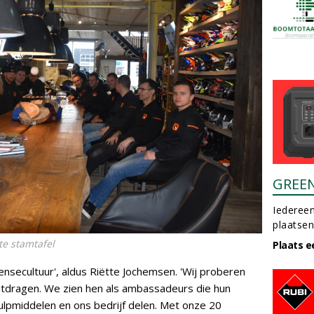
GREE
Iedereen
plaatsen
te stamtafel
Plaats e
ensecultuur', aldus Riëtte Jochemsen. 'Wij proberen
uitdragen. We zien hen als ambassadeurs die hun
ulpmiddelen en ons bedrijf delen. Met onze 20