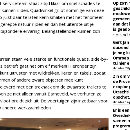
-serviceteam staat altijd klaar om snel schades te
Op zo'n 
geschild
r kunnen rijden. Quadwinkel grijpt sommige van deze
medewerk
juist daar te laten kennismaken met het fenomeen
gemeent
gerepte natuur rijden en dan het uiterste uit je
aan dat
is geado
l bijzondere ervaring. Belangstellenden kunnen zich
maandag 3 
Gert Jan
duizend 
je nog k
Omroep 
rein staan vele sterke en functionele quads, side-by-
tuinier e
ds betreft gaat het om elf merken! Hieronder zijn
dinsdag 28 j
kunt uitrusten met wildrekken, lieren en takels, zodat
Zin om vr
ammen of andere zware objecten mee kunt
de Provin
eleverd met een trekhaak om de zwaarste trailers te
ecoploe
Utrecht!
en ze niet alleen vanuit Barneveld, we verhuren ze
opschot,
vloot breidt zich uit. De voertuigen zijn inzetbaar voor
dinsdag 14 j
en andere werkzaamheden.'
Er is ee
Overdin
samen m
programm