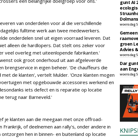
 crossers een belangrijke doelgroep voor ons.'
gunt AI
ecologis
Struunho
Dolmans 
leveren van onderdelen voor al die verschillende
woensdag 5
t dagelijks fulltime werk aan twee medewerkers.
Gemeent
lde onderdelen snel uit eigen voorraad leveren. Dat
raamove
groen L
iet alleen de hardlopers. Dat stelt ons zeker voor
Advies &
r veel overleg met uiteenlopende fabrikanten.'
woensdag 5
wenst ook groot onderhoud uit aan afgeleverde
Dar gun
en brengservice in eigen beheer. 'De chauffeurs die
aan Enge
 met de klanten', vertelt Mulder. 'Onze klanten mogen
woensdag 5
 voertuigen met opgebouwde accessoires werkend en
desondanks iets defect en is reparatie op locatie
e terug naar Barneveld.'
ref je klanten aan die meegaan met onze offroad-
in Frankrijk, of deelnemen aan rally's, onder andere in
KNIPS
n ontzorgen hen in binnen- en buitenland op locatie