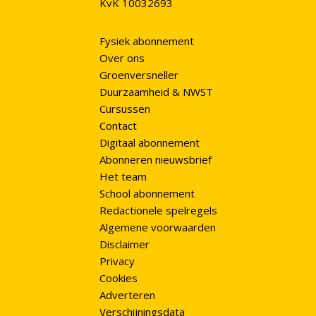
KvK 10032693
Fysiek abonnement
Over ons
Groenversneller
Duurzaamheid & NWST
Cursussen
Contact
Digitaal abonnement
Abonneren nieuwsbrief
Het team
School abonnement
Redactionele spelregels
Algemene voorwaarden
Disclaimer
Privacy
Cookies
Adverteren
Verschijningsdata