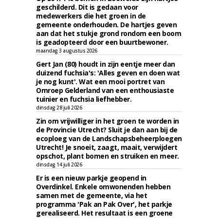
geschilderd. Dit is gedaan voor
medewerkers die het groen in de
gemeente onderhouden. De hartjes geven
aan dat het stukje grond rondom een boom
is geadopteerd door een buurtbewoner.
maandag 3 augustus 2026
Gert Jan (80) houdt in zijn eentje meer dan
duizend fuchsia's: 'Alles geven en doen wat
je nog kunt'. Wat een mooi portret van
Omroep Gelderland van een enthousiaste
tuinier en fuchsia liefhebber.
dinsdag 28 juli 2026
Zin om vrijwilliger in het groen te worden in
de Provincie Utrecht? Sluit je dan aan bij de
ecoploeg van de Landschapsbeheerploegen
Utrecht! Je snoeit, zaagt, maait, verwijdert
opschot, plant bomen en struiken en meer.
dinsdag 14 juli 2026
Er is een nieuw parkje geopend in
Overdinkel. Enkele omwonenden hebben
samen met de gemeente, via het
programma 'Pak an Pak Over', het parkje
gerealiseerd. Het resultaat is een groene