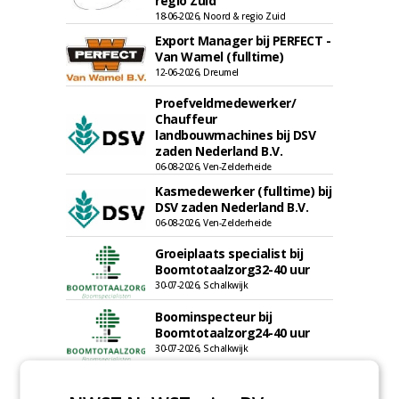
regio Zuid
18-06-2026, Noord & regio Zuid
Export Manager bij PERFECT -
Van Wamel (fulltime)
12-06-2026, Dreumel
Proefveldmedewerker/
Chauffeur
landbouwmachines bij DSV
zaden Nederland B.V.
06-08-2026, Ven-Zelderheide
Kasmedewerker (fulltime) bij
DSV zaden Nederland B.V.
06-08-2026, Ven-Zelderheide
Groeiplaats specialist bij
Boomtotaalzorg32-40 uur
30-07-2026, Schalkwijk
Boominspecteur bij
Boomtotaalzorg24-40 uur
30-07-2026, Schalkwijk
Hoofdgreenkeeper (m/v)
Golfbaan KralingenOosthoek