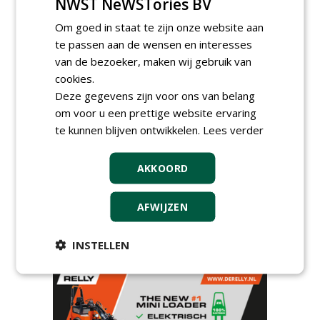
NWST NeWSTories BV
groepRotterdam
30-07-2026
Om goed in staat te zijn onze website aan
te passen aan de wensen en interesses
meer Groene Banen
van de bezoeker, maken wij gebruik van
cookies.
Deze gegevens zijn voor ons van belang
om voor u een prettige website ervaring
te kunnen blijven ontwikkelen.
Lees verder
AKKOORD
GREEN OUTLET
Iedereen kan gratis kleine advertenties
AFWIJZEN
plaatsen via zijn eigen account.
Plaats een gratis advertentie
INSTELLEN