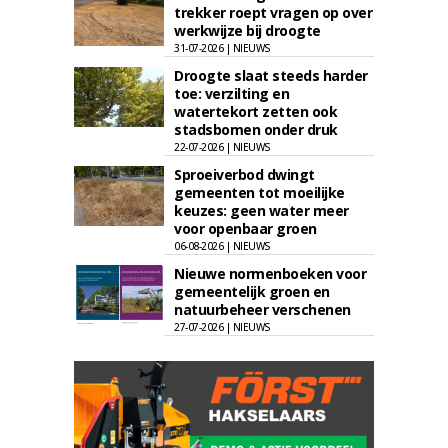
trekker roept vragen op over
werkwijze bij droogte
31-07-2026 | NIEUWS
Droogte slaat steeds harder
toe: verzilting en
watertekort zetten ook
stadsbomen onder druk
22-07-2026 | NIEUWS
Sproeiverbod dwingt
gemeenten tot moeilijke
keuzes: geen water meer
voor openbaar groen
06-08-2026 | NIEUWS
Nieuwe normenboeken voor
gemeentelijk groen en
natuurbeheer verschenen
27-07-2026 | NIEUWS