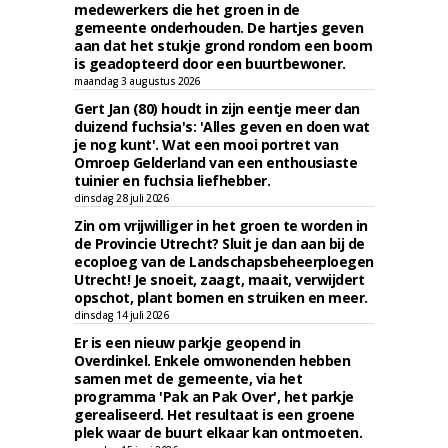
medewerkers die het groen in de
gemeente onderhouden. De hartjes geven
aan dat het stukje grond rondom een boom
is geadopteerd door een buurtbewoner.
maandag 3 augustus 2026
Gert Jan (80) houdt in zijn eentje meer dan
duizend fuchsia's: 'Alles geven en doen wat
je nog kunt'. Wat een mooi portret van
Omroep Gelderland van een enthousiaste
tuinier en fuchsia liefhebber.
dinsdag 28 juli 2026
Zin om vrijwilliger in het groen te worden in
de Provincie Utrecht? Sluit je dan aan bij de
ecoploeg van de Landschapsbeheerploegen
Utrecht! Je snoeit, zaagt, maait, verwijdert
opschot, plant bomen en struiken en meer.
dinsdag 14 juli 2026
Er is een nieuw parkje geopend in
Overdinkel. Enkele omwonenden hebben
samen met de gemeente, via het
programma 'Pak an Pak Over', het parkje
gerealiseerd. Het resultaat is een groene
plek waar de buurt elkaar kan ontmoeten.