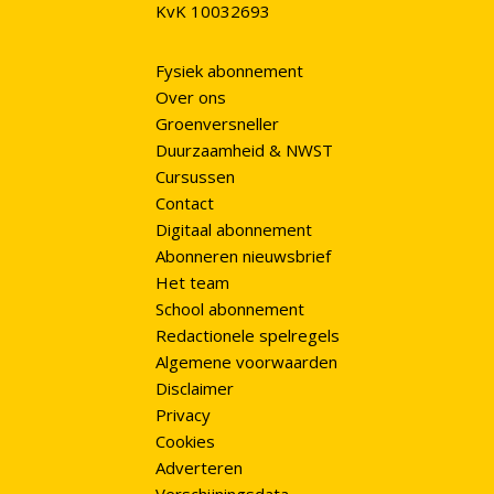
KvK 10032693
Fysiek abonnement
Over ons
Groenversneller
Duurzaamheid & NWST
Cursussen
Contact
Digitaal abonnement
Abonneren nieuwsbrief
Het team
School abonnement
Redactionele spelregels
Algemene voorwaarden
Disclaimer
Privacy
Cookies
Adverteren