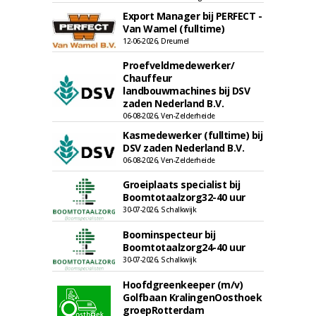
Export Manager bij PERFECT -
Van Wamel (fulltime)
12-06-2026, Dreumel
Proefveldmedewerker/
Chauffeur
landbouwmachines bij DSV
zaden Nederland B.V.
06-08-2026, Ven-Zelderheide
Kasmedewerker (fulltime) bij
DSV zaden Nederland B.V.
06-08-2026, Ven-Zelderheide
Groeiplaats specialist bij
Boomtotaalzorg32-40 uur
30-07-2026, Schalkwijk
Boominspecteur bij
Boomtotaalzorg24-40 uur
30-07-2026, Schalkwijk
Hoofdgreenkeeper (m/v)
Golfbaan KralingenOosthoek
groepRotterdam