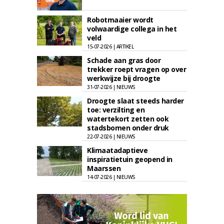
Robotmaaier wordt
volwaardige collega in het
veld
15-07-2026 | ARTIKEL
Schade aan gras door
trekker roept vragen op over
werkwijze bij droogte
31-07-2026 | NIEUWS
Droogte slaat steeds harder
toe: verzilting en
watertekort zetten ook
stadsbomen onder druk
22-07-2026 | NIEUWS
Klimaatadaptieve
inspiratietuin geopend in
Maarssen
14-07-2026 | NIEUWS