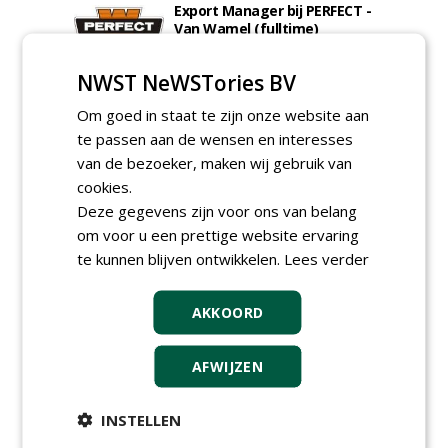
Export Manager bij PERFECT -
Van Wamel (fulltime)
12-06-2026, Dreumel
NWST NeWSTories BV
Proefveldmedewerker/
Chauffeur
Om goed in staat te zijn onze website aan
landbouwmachines bij DSV
zaden Nederland B.V.
te passen aan de wensen en interesses
06-08-2026, Ven-Zelderheide
van de bezoeker, maken wij gebruik van
Kasmedewerker (fulltime) bij
cookies.
DSV zaden Nederland B.V.
Deze gegevens zijn voor ons van belang
06-08-2026, Ven-Zelderheide
om voor u een prettige website ervaring
Groeiplaats specialist bij
te kunnen blijven ontwikkelen.
Lees verder
Boomtotaalzorg32-40 uur
30-07-2026, Schalkwijk
AKKOORD
Boominspecteur bij
Boomtotaalzorg24-40 uur
30-07-2026, Schalkwijk
AFWIJZEN
meer Groene Banen
INSTELLEN