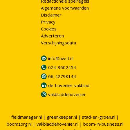
Redactionele spelregels
Algemene voorwaarden
Disclaimer
Privacy
Cookies
Adverteren
Verschijningsdata
info@nwst.nl
024-3602454
06-42798144
de-hovenier-vakblad
vakbladdehovenier
fieldmanager.nl
|
greenkeeper.nl
|
stad-en-groen.nl
|
boomzorg.nl
|
vakbladdehovenier.nl
|
boom-in-business.nl