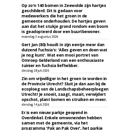
Op zo'n 140 bomen in Zeewolde zijn hartjes
geschilderd. Dit is gedaan voor
medewerkers die het groen in de
gemeente onderhouden. De hartjes geven
aan dat het stukje grond rondom een boom
is geadopteerd door een buurtbewoner.
maandag 3 augustus 2026
Gert Jan (80) houdt in zijn eentje meer dan
duizend fuchsia's: 'Alles geven en doen wat
je nog kunt'. Wat een mooi portret van
Omroep Gelderland van een enthousiaste
tuinier en fuchsia liefhebber.
dinsdag 28 juli 2026
Zin om vrijwilliger in het groen te worden in
de Provincie Utrecht? Sluit je dan aan bij de
ecoploeg van de Landschapsbeheerploegen
Utrecht! Je snoeit, zaagt, maait, verwijdert
opschot, plant bomen en struiken en meer.
dinsdag 14 juli 2026
Er is een nieuw parkje geopend in
Overdinkel. Enkele omwonenden hebben
samen met de gemeente, via het
programma 'Pak an Pak Over', het parkje