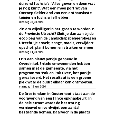
duizend fuchsia's: 'Alles geven en doen wat
je nog kunt'. Wat een mooi portret van
Omroep Gelderland van een enthousiaste
tuinier en fuchsia liefhebber.
dinsdag 28 juli 2026
Zin om vrijwilliger in het groen te worden in
de Provincie Utrecht? Sluit je dan aan bij de
ecoploeg van de Landschapsbeheerploegen
Utrecht! Je snoeit, zaagt, maait, verwijdert
opschot, plant bomen en struiken en meer.
dinsdag 14 juli 2026
Er is een nieuw parkje geopend in
Overdinkel. Enkele omwonenden hebben
samen met de gemeente, via het
programma 'Pak an Pak Over', het parkje
gerealiseerd. Het resultaat is een groene
plek waar de buurt elkaar kan ontmoeten.
maandag 15 juni 2026
De Drostendam in Oosterhout staat aan de
vooravond van een flinke opknapbeurt. In
de hele straat wordt de bestrating
vernieuwd en verdwijnt een aantal
bestaande bomen. Daarvoor in de plaats