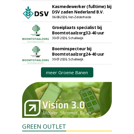
Kasmedewerker (fulltime) bij
DSV zaden Nederland B.V.
06-08-2026, Ven-Zelderheide
Groeiplaats specialist bij
Boomtotaalzorg32-40 uur
30-07-2026, Schalkwijk
Boominspecteur bij
Boomtotaalzorg24-40 uur
30-07-2026, Schalkwijk
meer Groene Banen
GREEN OUTLET