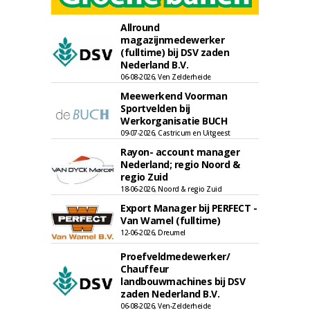
Allround
magazijnmedewerker
(fulltime) bij DSV zaden
Nederland B.V.
06-08-2026, Ven Zelderheide
Meewerkend Voorman
Sportvelden bij
Werkorganisatie BUCH
09-07-2026, Castricum en Uitgeest
Rayon- account manager
Nederland; regio Noord &
regio Zuid
18-06-2026, Noord & regio Zuid
Export Manager bij PERFECT -
Van Wamel (fulltime)
12-06-2026, Dreumel
Proefveldmedewerker/
Chauffeur
landbouwmachines bij DSV
zaden Nederland B.V.
06-08-2026, Ven-Zelderheide