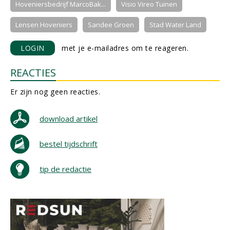
Hoveniersbedrijf MarcoBak...
Visio Vireo Tuinen
Lensen Hoveniers
Sandee Groen
Stad Water Land
LOGIN
met je e-mailadres om te reageren.
REACTIES
Er zijn nog geen reacties.
download artikel
bestel tijdschrift
tip de redactie