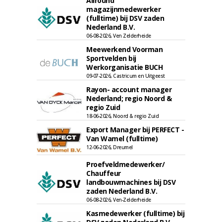
Allround
magazijnmedewerker
(fulltime) bij DSV zaden
Nederland B.V.
06-08-2026, Ven Zelderheide
Meewerkend Voorman
Sportvelden bij
Werkorganisatie BUCH
09-07-2026, Castricum en Uitgeest
Rayon- account manager
Nederland; regio Noord &
regio Zuid
18-06-2026, Noord & regio Zuid
Export Manager bij PERFECT -
Van Wamel (fulltime)
12-06-2026, Dreumel
Proefveldmedewerker/
Chauffeur
landbouwmachines bij DSV
zaden Nederland B.V.
06-08-2026, Ven-Zelderheide
Kasmedewerker (fulltime) bij