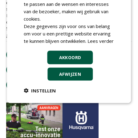
een jaar nogsteeds een zandvlakte met een enkel sprietje
te passen aan de wensen en interesses
sedum.
van de bezoeker, maken wij gebruik van
Ik kan wel een zakje nieuw zaad krijgen. Een sedum mat
cookies.
doet Stadshovenier niet : te weinig biodivers.
Deze gegevens zijn voor ons van belang
Schandalige afwikkeling, heel veel geld kwijt en nog geen
om voor u een prettige website ervaring
groendak !
te kunnen blijven ontwikkelen.
Lees verder
download artikel
AKKOORD
bestel tijdschrift
AFWIJZEN
tip de redactie
INSTELLEN