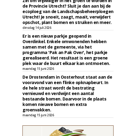
Zin om vrijwilliger in het groen te worden in
de Provincie Utrecht? Sluit je dan aan bij de
ecoploeg van de Landschapsbeheerploegen
Utrecht! Je snoeit, zaagt, maait, verwijdert
opschot, plant bomen en struiken en meer.
dinsdag 14 juli 2026
Er is een nieuw parkje geopend in
Overdinkel. Enkele omwonenden hebben
samen met de gemeente, via het
programma 'Pak an Pak Over', het parkje
gerealiseerd. Het resultaat is een groene
plek waar de buurt elkaar kan ontmoeten.
maandag 15 juni 2026
De Drostendam in Oosterhout staat aan de
vooravond van een flinke opknapbeurt. In
de hele straat wordt de bestrating
vernieuwd en verdwijnt een aantal
bestaande bomen. Daarvoor in de plaats
komen nieuwe bomen en extra
groenvakken.
maandag 15 juni 2026