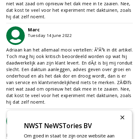
niet wat zaad om opnieuw het dak mee in te zaaien. Nee,
dat kost te veel voor het experiment met daktuinen, zoals
hij dat zelf noemt.
Marc
Tuesday 14 June 2022
Adriaan kan het allemaal mooi vertellen: Ã³Ã³k in dit artikel.
Toch mag hij ook kritisch beoordeeld worden op wat hij
daadwerkelijk aan zijn klant levert. En dÃ¡t is bij mij ronduit
slecht. Een daktuin aanleggen, advies geven over groei en
onderhoud en als het dak dor en droog wordt, dan is er
van service en klantvriendelijkheid niets te merken. ZÃ©lfs
niet wat zaad om opnieuw het dak mee in te zaaien. Nee,
dat kost te veel voor het experiment met daktuinen, zoals
hij dat zelf noemt.
Saskia Wevers
×
Friday 29 September 2023
NWST NeWSTories BV
Door Stadshovenier Zwolle aangelegd groendak na ruim
Om goed in staat te zijn onze website aan