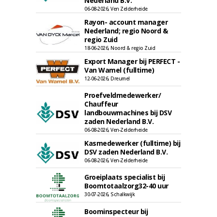
Nederland B.V.
06-08-2026, Ven Zelderheide
Rayon- account manager
Nederland; regio Noord &
regio Zuid
18-06-2026, Noord & regio Zuid
Export Manager bij PERFECT -
Van Wamel (fulltime)
12-06-2026, Dreumel
Proefveldmedewerker/
Chauffeur
landbouwmachines bij DSV
zaden Nederland B.V.
06-08-2026, Ven-Zelderheide
Kasmedewerker (fulltime) bij
DSV zaden Nederland B.V.
06-08-2026, Ven-Zelderheide
Groeiplaats specialist bij
Boomtotaalzorg32-40 uur
30-07-2026, Schalkwijk
Boominspecteur bij