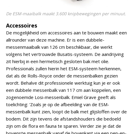
De ESM-maaibalk maakt 3.600 knipbewegingen per minuut.
Accessoires
De mogelijkheid om accessoires aan te bouwen maakt een
allrounder van deze machine. Er is een dubbele-
messenmaaibalk van 126 cm beschikbaar, die werkt
volgens het vertrouwde Busatis-systeem. De aandrijving
zit hierbij in een hermetisch gesloten bak met olie.
Professionals zullen hierin het ESM-systeem herkennen,
dat als de Rolls-Royce onder de messenbalken gezien
wordt. Behalve dit professionele werktuig kun je er ook
een dubbele messenbalk van 117 cm aan koppelen, een
zogenoemde Losi-messenbalk. Emiel Grave geeft als
toelichting: 'Zoals je op de afbeelding van de ESM-
messenbalk kunt zien, loopt de balk met glijsloffen over de
bodem. Dit zijn tevens de afstandshouders die bedoeld
zijn om de flora en fauna te sparen. Verder zie je dat de
bovenste messenbalk vanaf de bovenkant via een pen-en-