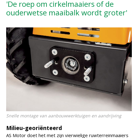
'De roep om cirkelmaaiers of de
ouderwetse maaibalk wordt groter'
Snelle montage van aanbouwwerktuigen en aandrijving
Milieu-georiënteerd
AS Motor doet het met zijn vierwielige ruwterreinmaaiers