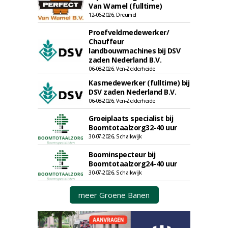
Van Wamel (fulltime)
12-06-2026, Dreumel
Proefveldmedewerker/
Chauffeur
landbouwmachines bij DSV
zaden Nederland B.V.
06-08-2026, Ven-Zelderheide
Kasmedewerker (fulltime) bij
DSV zaden Nederland B.V.
06-08-2026, Ven-Zelderheide
Groeiplaats specialist bij
Boomtotaalzorg32-40 uur
30-07-2026, Schalkwijk
Boominspecteur bij
Boomtotaalzorg24-40 uur
30-07-2026, Schalkwijk
meer Groene Banen