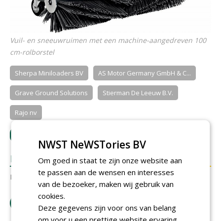
Vuil- en sneeuwruimen met een machine-aangedreven 100
cm-rolborstel
Sherpa Miniloaders BV
AS Motor Germany GmbH & C...
Grave Ground Solutions
Stierman De Leeuw B.V.
Rajo nv
LOGIN
met je e-mailadres om te reageren.
NWST NeWSTories BV
REACTIES
Om goed in staat te zijn onze website aan
te passen aan de wensen en interesses
Er zijn nog geen reacties.
van de bezoeker, maken wij gebruik van
cookies.
download artikel
Deze gegevens zijn voor ons van belang
om voor u een prettige website ervaring