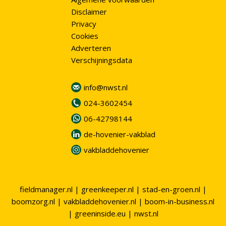
Disclaimer
Privacy
Cookies
Adverteren
Verschijningsdata
info@nwst.nl
024-3602454
06-42798144
de-hovenier-vakblad
vakbladdehovenier
fieldmanager.nl
|
greenkeeper.nl
|
stad-en-groen.nl
|
boomzorg.nl
|
vakbladdehovenier.nl
|
boom-in-business.nl
|
greeninside.eu
|
nwst.nl