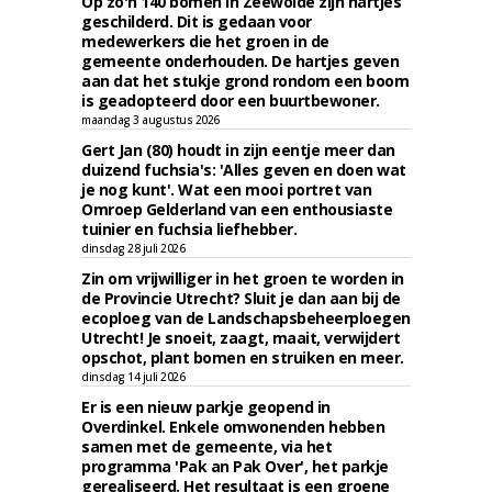
Op zo'n 140 bomen in Zeewolde zijn hartjes
geschilderd. Dit is gedaan voor
medewerkers die het groen in de
gemeente onderhouden. De hartjes geven
aan dat het stukje grond rondom een boom
is geadopteerd door een buurtbewoner.
maandag 3 augustus 2026
Gert Jan (80) houdt in zijn eentje meer dan
duizend fuchsia's: 'Alles geven en doen wat
je nog kunt'. Wat een mooi portret van
Omroep Gelderland van een enthousiaste
tuinier en fuchsia liefhebber.
dinsdag 28 juli 2026
Zin om vrijwilliger in het groen te worden in
de Provincie Utrecht? Sluit je dan aan bij de
ecoploeg van de Landschapsbeheerploegen
Utrecht! Je snoeit, zaagt, maait, verwijdert
opschot, plant bomen en struiken en meer.
dinsdag 14 juli 2026
Er is een nieuw parkje geopend in
Overdinkel. Enkele omwonenden hebben
samen met de gemeente, via het
programma 'Pak an Pak Over', het parkje
gerealiseerd. Het resultaat is een groene