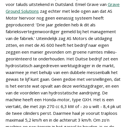
voor taluds uitstekend in Duitsland. Emiel Grave van
Grave
Ground Solutions
zag echter met lede ogen aan dat AS
Motor hiervoor nog geen eenassig systeem heeft
geproduceerd: 'Drie jaar geleden heb ik dit als
fabrieksvertegenwoordiger gemeld bij het management
van de fabriek.' Uiteindelijk zag AS Motors de uitdaging
zitten, en met de AS 600 heeft het bedrijf naar eigen
zeggen een manier gevonden om groene ruimtes milieu-
georiënteerd te onderhouden. Het Duitse bedrijf zet een
hydrostatisch aangedreven werktuigdrager in de markt,
waarmee je met behulp van een dubbele messenbalk het
gewas te lijf kunt gaan. Geen gedoe met versnellingen, dat
is het eerste wat opvalt aan deze werktuigdrager, en een
van de voordelen van hydrostatische aandrijving. De
machine heeft een Honda-motor, type GXH. Het is een
viertakt, die met zijn 270 cc 6,3 kW of - zo u wilt - 8,4 pk uit
de twee cilinders perst. Daarmee haal je vooruit traploos
maximaal 5,2 km/h en in de achteruit 3 km/h. Om zo'n
machine op ruw terrein in het gareel te houden, is er de