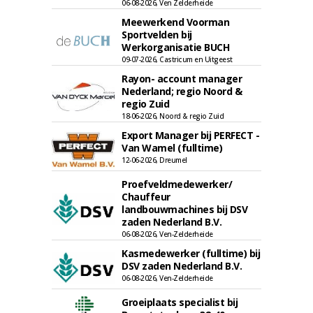
06-08-2026, Ven Zelderheide
Meewerkend Voorman
Sportvelden bij
Werkorganisatie BUCH
09-07-2026, Castricum en Uitgeest
Rayon- account manager
Nederland; regio Noord &
regio Zuid
18-06-2026, Noord & regio Zuid
Export Manager bij PERFECT -
Van Wamel (fulltime)
12-06-2026, Dreumel
Proefveldmedewerker/
Chauffeur
landbouwmachines bij DSV
zaden Nederland B.V.
06-08-2026, Ven-Zelderheide
Kasmedewerker (fulltime) bij
DSV zaden Nederland B.V.
06-08-2026, Ven-Zelderheide
Groeiplaats specialist bij