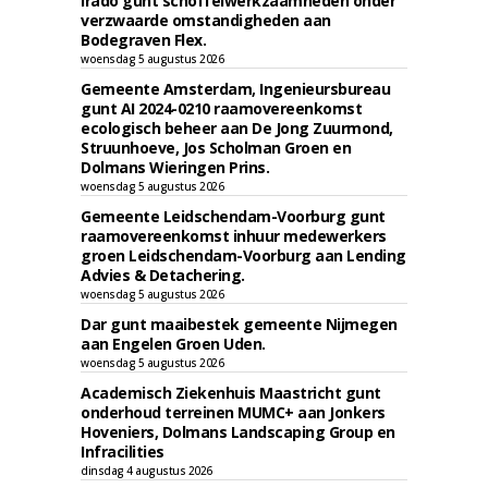
Irado gunt schoffelwerkzaamheden onder
verzwaarde omstandigheden aan
Bodegraven Flex.
woensdag 5 augustus 2026
Gemeente Amsterdam, Ingenieursbureau
gunt AI 2024-0210 raamovereenkomst
ecologisch beheer aan De Jong Zuurmond,
Struunhoeve, Jos Scholman Groen en
Dolmans Wieringen Prins.
woensdag 5 augustus 2026
Gemeente Leidschendam-Voorburg gunt
raamovereenkomst inhuur medewerkers
groen Leidschendam-Voorburg aan Lending
Advies & Detachering.
woensdag 5 augustus 2026
Dar gunt maaibestek gemeente Nijmegen
aan Engelen Groen Uden.
woensdag 5 augustus 2026
Academisch Ziekenhuis Maastricht gunt
onderhoud terreinen MUMC+ aan Jonkers
Hoveniers, Dolmans Landscaping Group en
Infracilities
dinsdag 4 augustus 2026