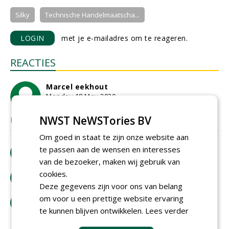
Silky
Technische Handelmaatscha...
LOGIN
met je e-mailadres om te reageren.
REACTIES
Marcel eekhout
Monday 18 May 2020
NWST NeWSTories BV
De zagen van Silky worden sinds 1919 gemaakt!
Om goed in staat te zijn onze website aan
te passen aan de wensen en interesses
download artikel
van de bezoeker, maken wij gebruik van
cookies.
bestel tijdschrift
Deze gegevens zijn voor ons van belang
om voor u een prettige website ervaring
tip de redactie
te kunnen blijven ontwikkelen.
Lees verder