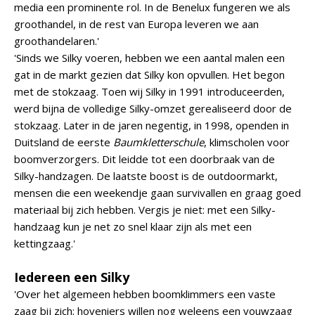
media een prominente rol. In de Benelux fungeren we als
groothandel, in de rest van Europa leveren we aan
groothandelaren.'
'Sinds we Silky voeren, hebben we een aantal malen een
gat in de markt gezien dat Silky kon opvullen. Het begon
met de stokzaag. Toen wij Silky in 1991 introduceerden,
werd bijna de volledige Silky-omzet gerealiseerd door de
stokzaag. Later in de jaren negentig, in 1998, openden in
Duitsland de eerste
Baumkletterschule
, klimscholen voor
boomverzorgers. Dit leidde tot een doorbraak van de
Silky-handzagen. De laatste boost is de outdoormarkt,
mensen die een weekendje gaan survivallen en graag goed
materiaal bij zich hebben. Vergis je niet: met een Silky-
handzaag kun je net zo snel klaar zijn als met een
kettingzaag.'
Iedereen een Silky
'Over het algemeen hebben boomklimmers een vaste
zaag bij zich; hoveniers willen nog weleens een vouwzaag