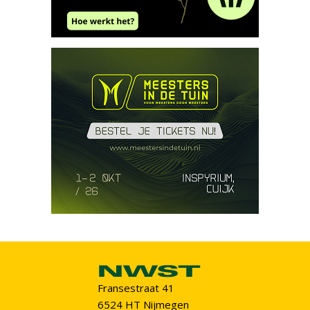
Fransestraat 41
6524 HT Nijmegen