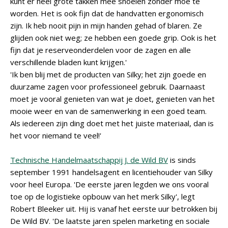
kunt er heel grote takken mee snoeien zonder moe te
worden. Het is ook fijn dat de handvatten ergonomisch
zijn. Ik heb nooit pijn in mijn handen gehad of blaren. Ze
glijden ook niet weg; ze hebben een goede grip. Ook is het
fijn dat je reserveonderdelen voor de zagen en alle
verschillende bladen kunt krijgen.'
'Ik ben blij met de producten van Silky; het zijn goede en
duurzame zagen voor professioneel gebruik. Daarnaast
moet je vooral genieten van wat je doet, genieten van het
mooie weer en van de samenwerking in een goed team.
Als iedereen zijn ding doet met het juiste materiaal, dan is
het voor niemand te veel!'
Technische Handelmaatschappij J. de Wild BV
is sinds
september 1991 handelsagent en licentiehouder van Silky
voor heel Europa. 'De eerste jaren legden we ons vooral
toe op de logistieke opbouw van het merk Silky', legt
Robert Bleeker uit. Hij is vanaf het eerste uur betrokken bij
De Wild BV. 'De laatste jaren spelen marketing en sociale