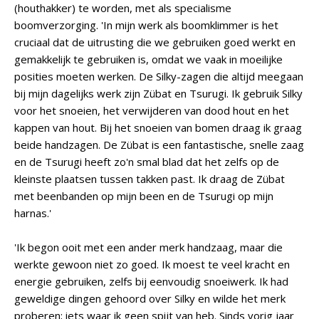
(houthakker) te worden, met als specialisme
boomverzorging. 'In mijn werk als boomklimmer is het
cruciaal dat de uitrusting die we gebruiken goed werkt en
gemakkelijk te gebruiken is, omdat we vaak in moeilijke
posities moeten werken. De Silky-zagen die altijd meegaan
bij mijn dagelijks werk zijn Zübat en Tsurugi. Ik gebruik Silky
voor het snoeien, het verwijderen van dood hout en het
kappen van hout. Bij het snoeien van bomen draag ik graag
beide handzagen. De Zübat is een fantastische, snelle zaag
en de Tsurugi heeft zo'n smal blad dat het zelfs op de
kleinste plaatsen tussen takken past. Ik draag de Zübat
met beenbanden op mijn been en de Tsurugi op mijn
harnas.'
'Ik begon ooit met een ander merk handzaag, maar die
werkte gewoon niet zo goed. Ik moest te veel kracht en
energie gebruiken, zelfs bij eenvoudig snoeiwerk. Ik had
geweldige dingen gehoord over Silky en wilde het merk
proberen; iets waar ik geen spijt van heb. Sinds vorig jaar