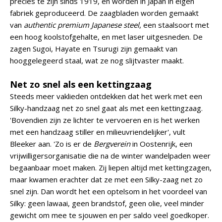
precies te zijn sinds 1919, en worden in Japan in eigen
fabriek geproduceerd. De zaagbladen worden gemaakt
van
authentic premium Japanese steel
, een staalsoort met
een hoog koolstofgehalte, en met laser uitgesneden. De
zagen Sugoi, Hayate en Tsurugi zijn gemaakt van
hooggelegeerd staal, wat ze nog slijtvaster maakt.
Net zo snel als een kettingzaag
Steeds meer vaklieden ontdekken dat het werk met een
Silky-handzaag net zo snel gaat als met een kettingzaag.
'Bovendien zijn ze lichter te vervoeren en is het werken
met een handzaag stiller en milieuvriendelijker', vult
Bleeker aan. 'Zo is er de
Bergverein
in Oostenrijk, een
vrijwilligersorganisatie die na de winter wandelpaden weer
begaanbaar moet maken. Zij liepen altijd met kettingzagen,
maar kwamen erachter dat ze met een Silky-zaag net zo
snel zijn. Dan wordt het een optelsom in het voordeel van
Silky: geen lawaai, geen brandstof, geen olie, veel minder
gewicht om mee te sjouwen en per saldo veel goedkoper.