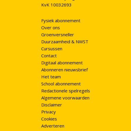
KvK 10032693
Fysiek abonnement
Over ons
Groenversneller
Duurzaamheid & NWST
Cursussen
Contact
Digitaal abonnement
Abonneren nieuwsbrief
Het team
School abonnement
Redactionele spelregels
Algemene voorwaarden
Disclaimer
Privacy
Cookies
Adverteren