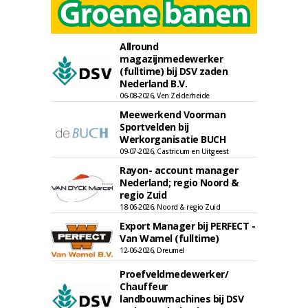
Allround
magazijnmedewerker
(fulltime) bij DSV zaden
Nederland B.V.
06-08-2026, Ven Zelderheide
Meewerkend Voorman
Sportvelden bij
Werkorganisatie BUCH
09-07-2026, Castricum en Uitgeest
Rayon- account manager
Nederland; regio Noord &
regio Zuid
18-06-2026, Noord & regio Zuid
Export Manager bij PERFECT -
Van Wamel (fulltime)
12-06-2026, Dreumel
Proefveldmedewerker/
Chauffeur
landbouwmachines bij DSV