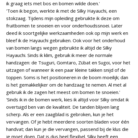
ik graag iets met bos en bomen wilde doen.'
'Toen ik begon, werkte ik met de Silky Hayauchi, een
stokzaag. Tijdens mijn opleiding gebruikte ik deze om
fruitbomen te snoeien en voor onderhoudssnoei. Later
deed ik soortgelijke werkzaamheden ook op mijn werk en
bleef ik de Hayauchi gebruiken. Ook voor het onderhoud
van bomen langs wegen gebruikte ik altijd de Silky
Hayauchi. Sinds ik klim, gebruik ik meer de normale
handzagen: de Tsuguri, Gomtaro, Zübat en Sugoi, voor het
uitzagen of wanneer ik een paar kleine takken snijd of de
toppen. Soms is het positioneren in de boom moeilijk; dan
is het gemakkelijker om de handzaag te nemen. Al met al
gebruik ik de zagen het meest om bomen te snoeien.'
'Sinds ik in de bomen werk, kies ik altijd voor Silky omdat ik
overtuigd ben van de kwaliteit. De tanden blijven lang
scherp. Als er een zaagblad is gebroken, kun je het
vervangen. Of je hebt meerdere soorten bladen voor één
handvat; dan kun je die vervangen, passend bij de klus die
je moet doen. Dat is dus heel flexibel. Silky heeft een