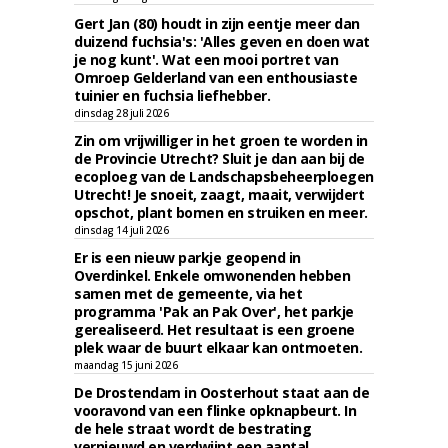
Gert Jan (80) houdt in zijn eentje meer dan
duizend fuchsia's: 'Alles geven en doen wat
je nog kunt'. Wat een mooi portret van
Omroep Gelderland van een enthousiaste
tuinier en fuchsia liefhebber.
dinsdag 28 juli 2026
Zin om vrijwilliger in het groen te worden in
de Provincie Utrecht? Sluit je dan aan bij de
ecoploeg van de Landschapsbeheerploegen
Utrecht! Je snoeit, zaagt, maait, verwijdert
opschot, plant bomen en struiken en meer.
dinsdag 14 juli 2026
Er is een nieuw parkje geopend in
Overdinkel. Enkele omwonenden hebben
samen met de gemeente, via het
programma 'Pak an Pak Over', het parkje
gerealiseerd. Het resultaat is een groene
plek waar de buurt elkaar kan ontmoeten.
maandag 15 juni 2026
De Drostendam in Oosterhout staat aan de
vooravond van een flinke opknapbeurt. In
de hele straat wordt de bestrating
vernieuwd en verdwijnt een aantal